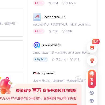
834
1.65 K
C++
AscendNPU-IR
MiniMax H3 是一个通用的全模态生成系统。它支持对由文本、图像、视频和音频组成的多模态上下文进行统一理解，并能生成分辨率高达 2K、时长可达 15 秒的带原生立体声音频的视频。得益于面向任务泛化的系统设计，H3 在预训练阶段就已具备广泛的多模态上下文理解与生成能力，能够出色地执行复杂的多模态指令。
AscendNPU-IR是基于MLIR（Multi-Level Intermediate Representation）构建的，面向昇腾亲和算子编译时使用的中间表示，提供昇腾完备表达能力，通过编译优化提升昇腾AI处理器计算效率，支持通过生态框架使能昇腾AI处理器与深度调优
496
336
C++
邀请
jiuwenswarm
JiuwenSwarm 是一款基于openJiuwen开发的智能AI Agent，它能够将大语言模型的强大能力，通过你日常使用的各类通讯应用，直接延伸至你的指尖。
3.15 K
841
Python
ops-math
客
本项目是CANN提供的数学类基础计算算子库，实现网络在NPU上加速计算。
服
1.24 K
1.36 K
C++
基于Python的Xiaozhi AI，适用于想要完整Xiaozhi体验而无需拥有专用硬件的用户。
00万+用户深度参与代码创作，更多精彩内容等你共创
deveco-code