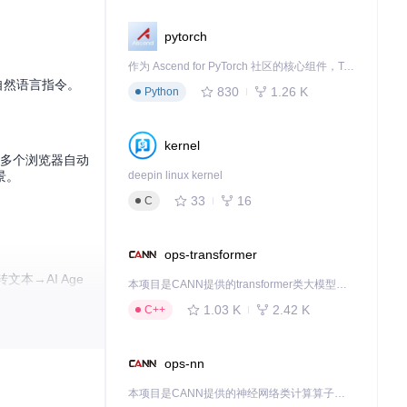
pytorch
作为 Ascend for PyTorch 社区的核心组件，TorchNPU 是昇腾专为 PyTorch 打造的深度学习适配插件，使 PyTorch 框架能够直接调用昇腾 NPU，为开发者提供昇腾 AI 处理器的超强算力。
自然语言指令。
830
1.26 K
Python
kernel
多个浏览器自动
景。
deepin linux kernel
33
16
C
ops-transformer
本→AI Age
本项目是CANN提供的transformer类大模型算子库，实现网络在NPU上加速计算。
1.03 K
2.42 K
C++
ops-nn
本项目是CANN提供的神经网络类计算算子库，实现网络在NPU上加速计算。