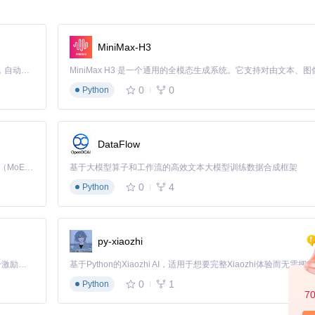
wser_use_agent.py]，负责指令解析和任务执行
，协调前端界面与后端逻辑
力
MiniMax-H3
Claude Code 的开源替代方案。连接任意大模型，编辑代码，运行命令，自动验证 — 全自动执行。用 Rust 构建，极致性能。 ｜ An open-source alternative to Claude Code. Connect any LLM, edit code, run commands, and verify changes — autonomously. Built in Rust for speed. Get Started
0
0
Python
=
None
, on_step_end=
None
):

t_loop(),

DataFlow
ause,

resume)

Kimi K3 是Kimi能力最强的模型：这是一个拥有 2.8 万亿参数的混合专家（MoE）模型，具备原生视觉理解能力，并支持 100 万 token 的上下文窗口。
基于大模型算子和工作流的高效文本大模型训练数据合成框架
0
4
Python
teps:

py-xiaozhi
「源启盛夏」暑期校园开发者成长计划旨在激活校园开源力量，通过积分激励、认证扶持、资源倾斜等形式，引导高校组织和开发者完成「入驻 — 建项目 — 做贡献 — 获认证 — 得资源」的完整闭环。无论你是想带领社团入驻平台的组织者，还是希望用代码贡献证明自己的开发者，都能在这里找到属于你的成长路径。
0
1
Python
7