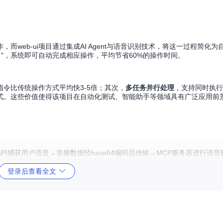
web-ui项目通过集成AI Agent与语音识别技术，将这一过程简化为
on热门项目"，系统即可自动完成相应操作，平均节省60%的操作时间。
指令比传统操作方式平均快3-5倍；其次，
多任务并行处理
，支持同时执行
式。这些价值使得该项目在自动化测试、智能助手等领域具有广泛应用前
捕获用户语音→音频数据经base64编码后传输→MCP服务器进行语音转文
通过异步编程实现，确保实时性和响应速度。
登录后查看全文