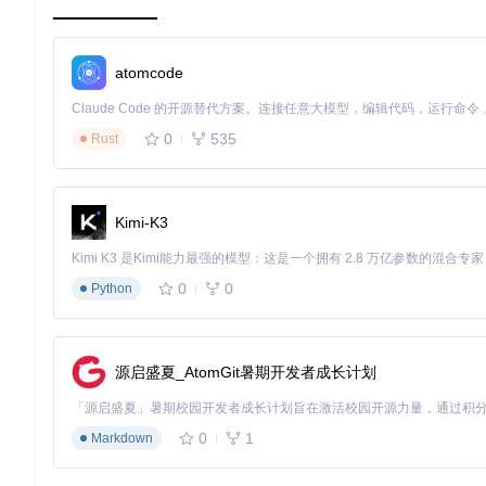
BrowserUseAgent
：位于[src/agent/browser_use/bro
WebUI管理器
：位于[src/webui/webui_manager.py]
MCP客户端
：位于[src/utils/mcp_client.py]，提供语音识别能
atomcode
以下是BrowserUseAgent的核心异步执行逻辑：
0
535
Rust
@time_execution_async(
"--run (agent)"
)
async
def
run
(
self, max_steps: 
int
 = 
100
, on_step_start
# 信号处理确保安全退出
    signal_handler = SignalHandler(loop=asyncio.get_even
Kimi-K3
                                  pause_callback=
self
.p
                                  resume_callback=
self
.
    signal_handler.register()

0
0
Python
# 异步任务执行循环
while
self
.state.running 
and
self
.step_count < max_s
# 状态检查与钩子函数调用
if
 on_step_start: 
await
 on_step_start(
self
)

源启盛夏_AtomGit暑期开发者成长计划
# 执行单步任务
await
self
._execute_step()

0
1
Markdown
# 更新状态与计数
self
.step_count += 
1