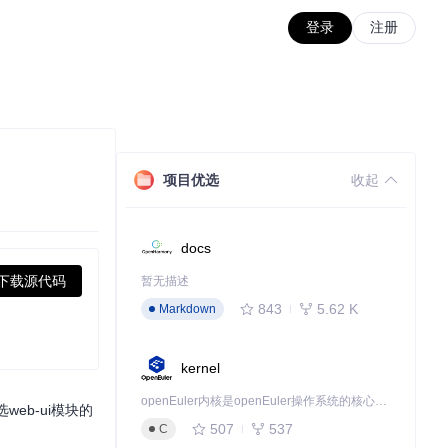
登录
注册
项目优选
收起
docs
下载源代码
暂无描述
843
5.62 K
Markdown
kernel
openEuler内核是openEuler操作系统的核心，既是系统性能与稳定性的基石，也是连接处理器、设备与服务的桥梁。
eb-ui模块的
507
537
C