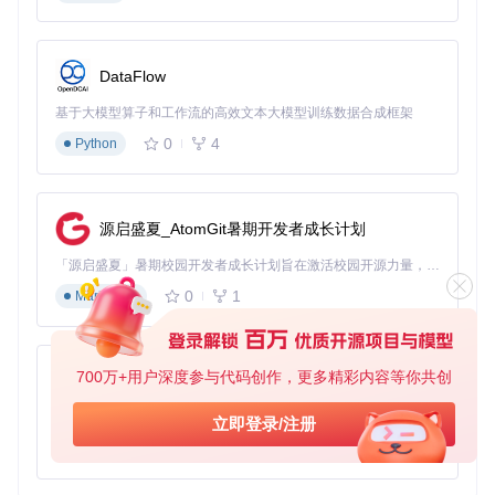
Windows：双击运行OpCore-Simplify.bat
macOS：双击运行OpCore-Simplify.command
Linux：运行python OpCore-Simplify.py
DataFlow
成功启动后，你需要生成硬件报告。在工具主界面中，点击"E
基于大模型算子和工作流的高效文本大模型训练数据合成框架
xport Hardware Report"按钮，系统会自动扫描并生成硬件配
置档案。
0
4
Python
💡 实用提示：Windows用户可以直接生成硬件报告，而Linux/
源启盛夏_AtomGit暑期开发者成长计划
macOS用户需要通过Windows系统生成后再导入。确保报告
路径和ACPI目录都显示验证通过。
「源启盛夏」暑期校园开发者成长计划旨在激活校园开源力量，通过积分激励、认证扶持、资源倾斜等形式，引导高校组织和开发者完成「入驻 — 建项目 — 做贡献 — 获认证 — 得资源」的完整闭环。无论你是想带领社团入驻平台的组织者，还是希望用代码贡献证明自己的开发者，都能在这里找到属于你的成长路径。
第二步：分析兼容性并配置系统
0
1
Markdown
完成硬件报告加载后，工具会自动进行兼容性分析，你可以在
界面上看到各项硬件的支持情况。这一步就像医生诊断病情一
样，工具会全面检查你的硬件与macOS的匹配度。
700万+用户深度参与代码创作，更多精彩内容等你共创
py-xiaozhi
基于Python的Xiaozhi AI，适用于想要完整Xiaozhi体验而无需拥有专用硬件的用户。
立即登录/注册
接着进入配置页面，根据你的需求调整关键参数：
0
1
Python
macOS版本选择
：工具会推荐最适合你硬件的版本