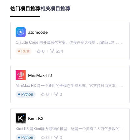
I文件。使用这款工具后，你将获得显著收益：时间成本降低8
0%，从几天缩短到几小时；成功率大幅提升，内置硬件兼容
热门项目推荐
相关项目推荐
性数据库减少配置错误；学习曲线变缓，无需深入了解底层技
术细节。
atomcode
如何使用OpCore Simplify实现高效配置？
Claude Code 的开源替代方案。连接任意大模型，编辑代码，运行命令，自动验证 — 全自动执行。用 Rust 构建，极致性能。 ｜ An open-source alternative to Claude Code. Connect any LLM, edit code, run commands, and verify changes — autonomously. Built in Rust for speed. Get Started
0
534
Rust
第一步：生成并加载硬件报告
首先需要获取工具并安装必要依赖：
MiniMax-H3
克隆项目仓库：
MiniMax H3 是一个通用的全模态生成系统。它支持对由文本、图像、视频和音频组成的多模态上下文进行统一理解，并能生成分辨率高达 2K、时长可达 15 秒的带原生立体声音频的视频。得益于面向任务泛化的系统设计，H3 在预训练阶段就已具备广泛的多模态上下文理解与生成能力，能够出色地执行复杂的多模态指令。
git 
clone
0
0
Python
安装依赖包：
Kimi-K3
Kimi K3 是Kimi能力最强的模型：这是一个拥有 2.8 万亿参数的混合专家（MoE）模型，具备原生视觉理解能力，并支持 100 万 token 的上下文窗口。
启动工具：
0
0
Python