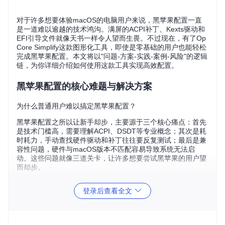
对于许多想要体验macOS的电脑用户来说，黑苹果配置一直
是一道难以逾越的技术鸿沟。满屏的ACPI补丁、Kexts驱动和
EFI引导文件就像天书一样令人望而生畏。不过现在，有了Op
Core Simplify这款图形化工具，即使是零基础的用户也能轻松
完成黑苹果配置。本文将以"问题-方案-实践-案例-风险"的逻辑
链，为你详细介绍如何使用这款工具实现高效配置。
黑苹果配置的核心难题与解决方案
为什么普通用户难以搞定黑苹果配置？
黑苹果配置之所以让新手却步，主要源于三个核心痛点：首先
是技术门槛高，需要理解ACPI、DSDT等专业概念；其次是耗
时耗力，手动查找硬件驱动和补丁往往要反复测试；最后是兼
容性问题，硬件与macOS版本不匹配容易导致系统无法启
动。这些问题就像三道关卡，让许多想要尝试黑苹果的用户望
而却步。
OpCore Simplify如何破解这些难题？
登录后查看全文
OpCore Simplify通过自动化流程和图形化界面，将复杂的配
置过程简化为几个直观步骤。它能自动识别硬件并生成兼容性
报告，智能推荐最佳配置方案，最后一键生成可直接使用的EF