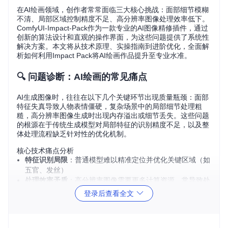
在AI绘画领域，创作者常常面临三大核心挑战：面部细节模糊
不清、局部区域控制精度不足、高分辨率图像处理效率低下。
ComfyUI-Impact-Pack作为一款专业的AI图像精修插件，通过
创新的算法设计和直观的操作界面，为这些问题提供了系统性
解决方案。本文将从技术原理、实操指南到进阶优化，全面解
析如何利用Impact Pack将AI绘画作品提升至专业水准。
🔍 问题诊断：AI绘画的常见痛点
AI生成图像时，往往在以下几个关键环节出现质量瓶颈：面部
特征失真导致人物表情僵硬，复杂场景中的局部细节处理粗
糙，高分辨率图像生成时出现内存溢出或细节丢失。这些问题
的根源在于传统生成模型对局部特征的识别精度不足，以及整
体处理流程缺乏针对性的优化机制。
核心技术痛点分析
特征识别局限
：普通模型难以精准定位并优化关键区域（如
五官、发丝）
处理效率矛盾
：高分辨率图像需要更多计算资源，常导致处
理中断
登录后查看全文
参数控制复杂
：传统工具的参数调节缺乏直观反馈，难以实
现预期效果