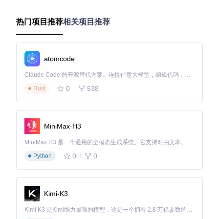
果预览
热门项目推荐
相关项目推荐
图像拼图大师：分块语义分割技术
针对高分辨率图像处理难题，Impact Pack创新性地引入分块
处理机制。该技术将图像分割为多个重叠区块，分别优化后再
智能融合，既解决了内存限制问题，又保证了整体画面的连贯
atomcode
性和细节完整性。
Claude Code 的开源替代方案。连接任意大模型，编辑代码，运行命令，自动验证 — 全自动执行。用 Rust 构建，极致性能。 ｜ An open-source alternative to Claude Code. Connect any LLM, edit code, run commands, and verify changes — autonomously. Built in Rust for speed. Get Started
0
538
Rust
图：分块语义分割技术的参数配置界面，包含区块大小、重叠
度等关键参数
🎯 实践指南：从入门到精通
MiniMax-H3
智能五官精修系统实操
MiniMax H3 是一个通用的全模态生成系统。它支持对由文本、图像、视频和音频组成的多模态上下文进行统一理解，并能生成分辨率高达 2K、时长可达 15 秒的带原生立体声音频的视频。得益于面向任务泛化的系统设计，H3 在预训练阶段就已具备广泛的多模态上下文理解与生成能力，能够出色地执行复杂的多模态指令。
新手配置方案
guide_size
: 256（适合768x768基础分辨率）
0
0
Python
denoise
: 0.3（轻度降噪，保留更多细节）
mask_threshold
: 0.3（默认敏感度，平衡识别范围与精
度）
进阶优化策略
Kimi-K3
高分辨率图像（1024x1024以上）建议降低guide_size至12
Kimi K3 是Kimi能力最强的模型：这是一个拥有 2.8 万亿参数的混合专家（MoE）模型，具备原生视觉理解能力，并支持 100 万 token 的上下文窗口。
8-192