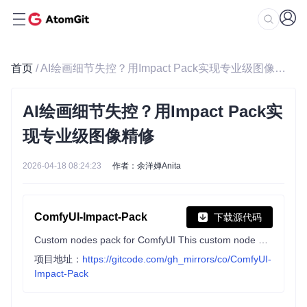
首页
/ AI绘画细节失控？用Impact Pack实现专业级图像精修
AI绘画细节失控？用Impact Pack实
现专业级图像精修
2026-04-18 08:24:23
作者：余洋婵Anita
ComfyUI-Impact-Pack
下载源代码
Custom nodes pack for ComfyUI This custom node helps to conveniently enhance images through Detector, Detailer, Upscaler, Pipe, and more.
项目地址：
https://gitcode.com/gh_mirrors/co/ComfyUI-
Impact-Pack