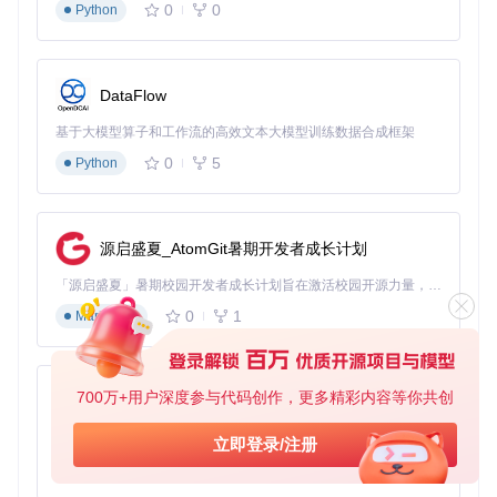
人像特写可适当提高mask_threshold至0.4-0.5，增强边缘
0
0
Python
锐度
复杂背景环境下启用"force_mask"选项，避免无关区域干扰
专家级调优口诀
DataFlow
"三参数调优法则：辨分辨率定guide_size，看细节量调denois
e，控处理强度设threshold"
基于大模型算子和工作流的高效文本大模型训练数据合成框架
像素级区域操控引擎应用
0
5
Python
基础操作流程
加载目标图像至"Load Image"节点
连接至"MaskDetailer"节点，调整蒙版参数
设置重绘参数，包括采样步数（建议20-30步）和降噪强
源启盛夏_AtomGit暑期开发者成长计划
度
通过预览窗口实时调整，满意后输出结果
「源启盛夏」暑期校园开发者成长计划旨在激活校园开源力量，通过积分激励、认证扶持、资源倾斜等形式，引导高校组织和开发者完成「入驻 — 建项目 — 做贡献 — 获认证 — 得资源」的完整闭环。无论你是想带领社团入驻平台的组织者，还是希望用代码贡献证明自己的开发者，都能在这里找到属于你的成长路径。
电商产品图优化案例
0
1
Markdown
需求
：突出产品主体，优化背景整洁度
挑战
：产品边缘复杂，
传统抠图工具难以精准处理
解决方案
：
700万+用户深度参与代码创作，更多精彩内容等你共创
设置"mask_blur"为5-10，实现自然的边缘过渡
py-xiaozhi
启用"refiner"选项，二次优化蒙版边缘
基于Python的Xiaozhi AI，适用于想要完整Xiaozhi体验而无需拥有专用硬件的用户。
配合"crop_factor"参数调整主体比例
立即登录/注册
分块语义分割技术应用
0
1
Python
参数配置指南