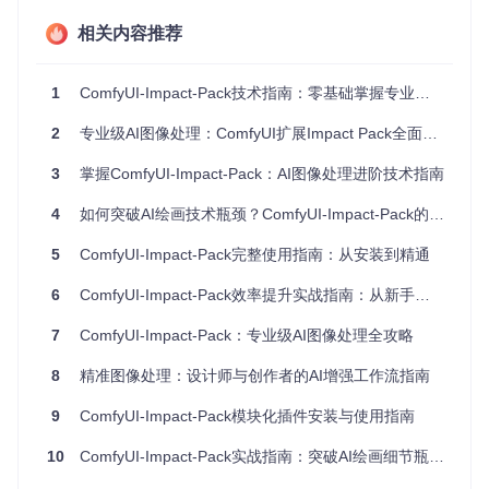
🛠️ 解决方案：Impact Pack的技术架构
相关内容推荐
Impact Pack通过模块化设计，构建了一套完整的图像精修生
态系统。其核心优势在于将计算机视觉领域的先进算法（如语
义分割、蒙版生成）与AI绘画工作流深度融合，形成从特征识
1
ComfyUI-Impact-Pack技术指南：零基础掌握专业级AI图像处理
别到细节优化的全链路解决方案。
2
专业级AI图像处理：ComfyUI扩展Impact Pack全面指南
智能五官精修系统
3
掌握ComfyUI-Impact-Pack：AI图像处理进阶技术指南
该系统基于深度学习的面部特征点检测技术，能够自动识别并
优化面部关键区域。通过多尺度特征融合算法，在保持整体风
4
如何突破AI绘画技术瓶颈？ComfyUI-Impact-Pack的5大创新解决方案
格一致的前提下，显著提升眼睛、皮肤、发丝等细节的清晰度
和真实感。
5
ComfyUI-Impact-Pack完整使用指南：从安装到精通
6
ComfyUI-Impact-Pack效率提升实战指南：从新手到专家的专业级图像处理解决方案
图：智能五官精修系统工作界面，展示原始图像（下）与优化
后效果（上）的对比
7
ComfyUI-Impact-Pack：专业级AI图像处理全攻略
像素级区域操控引擎
8
精准图像处理：设计师与创作者的AI增强工作流指南
这一核心功能突破了传统选区工具的精度限制，通过AI辅助的
蒙版生成技术，实现对图像任意区域的精准控制。用户可以通
9
ComfyUI-Impact-Pack模块化插件安装与使用指南
过简单的参数调节，实现局部重绘、背景替换等专业级操作。
10
ComfyUI-Impact-Pack实战指南：突破AI绘画细节瓶颈的专业工具包
图：像素级区域操控引擎的节点配置界面，展示蒙版创建与效