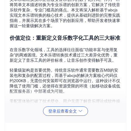
将简单文本描述转换为专业乐谱的创新方案，它解决了传统音
乐软件复杂、专业门槛高的痛点。本文将深入解析基于abcjs
实现文本乐谱转换的核心技术，提供从基础到进阶的完整实践
指南，并展示其在多个场景下的创新应用，帮助开发者快速掌
握这一轻量级解决方案。
价值定位：重新定义音乐数字化工具的三大标准
在音乐数字化领域，工具的选择往往面临"功能丰富与使用复
杂"的两难困境。文本乐谱转换技术通过三大差异化优势，重
新定义了音乐工具的评价标准，让音乐创作变得触手可及。
轻量级架构是首要优势。传统音乐软件通常需要数百MB的安
装包和复杂的配置过程，而基于abcjs的解决方案核心代码仅
约200KB，无需任何安装即可在浏览器中运行。这种设计不仅
降低了使用门槛，还使得在资源受限的环境（如移动设备或低
配置服务器）中部署成为可能。
零配置体验打破了技术壁垒。用户无需了解音乐理论或软件操
作，只需掌握简单的ABC记谱法规则，即可直接在文本编辑器
登录后查看全文
中创作。这种"即写即得"的模式，极大缩短了创意到实现的路
径，特别适合非专业音乐人士快速表达音乐想法。
跨终端兼容性拓展了应用边界。无论是在桌面浏览器、移动设