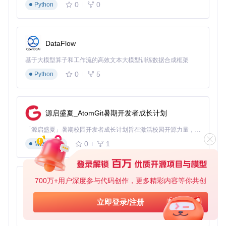
0
0
Python
<!DOCTYPE 
html
>
<
html
>
<
head
>
DataFlow
<
title
>
文本乐谱转换示例
</
title
>
</
head
>
基于大模型算子和工作流的高效文本大模型训练数据合成框架
<
body
>
0
5
Python
<
div
id
=
"music-container"
>
</
div
>
<
script
src
=
"https://cdn.jsdelivr.net/npm/abcjs@6.5.2
<
script
>
// 代码将在下一步添加
源启盛夏_AtomGit暑期开发者成长计划
</
script
>
</
body
>
「源启盛夏」暑期校园开发者成长计划旨在激活校园开源力量，通过积分激励、认证扶持、资源倾斜等形式，引导高校组织和开发者完成「入驻 — 建项目 — 做贡献 — 获认证 — 得资源」的完整闭环。无论你是想带领社团入驻平台的组织者，还是希望用代码贡献证明自己的开发者，都能在这里找到属于你的成长路径。
</
html
>
0
1
Markdown
🎯 第二步：编写ABC乐谱文本与渲染代码 在script标签中添加
以下代码，使用"小星星"旋律作为示例：
700万+用户深度参与代码创作，更多精彩内容等你共创
py-xiaozhi
const
 abcString = 
`X:1

T:小星星

基于Python的Xiaozhi AI，适用于想要完整Xiaozhi体验而无需拥有专用硬件的用户。
立即登录/注册
M:4/4

0
1
Python
L:1/4

K:C
