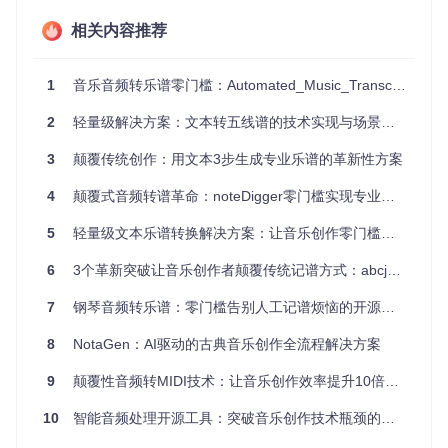
备还是嵌入式系统中，文本乐谱转换技术都能保持一致的渲染
效果和交互体验。这种特性使得音乐创作不再受限于特定设
相关内容推荐
备，实现了"随时随地记录灵感"的创作自由。
技术解析：文本乐谱转换的工作原理
1
音乐音频转乐谱零门槛：Automated_Music_Transcription如何让音乐创作效率提升40倍
文本乐谱转换技术的核心在于将抽象的文本指令转化为可视化
2
轻量级解决方案：文本转五线谱的技术实现与场景落地
的乐谱和可播放的音频。这一过程涉及三个关键模块的协同工
作，每个模块承担着不同的角色，共同构成了完整的转换流
3
颠覆传统创作：用文本3步生成专业乐谱的革新性方案
程。
4
颠覆式音频转谱革命：noteDigger零门槛实现专业级音乐扒谱
解析模块如同乐谱翻译官，负责将ABC记谱法文本转换为计算
机可理解的音乐数据结构。它通过词法分析（src/parse/abc_t
5
轻量级文本乐谱转换解决方案：让音乐创作零门槛落地
okenizer.js）将文本分解为音符、节奏、调号等基本音乐元
素，再通过语法分析（src/parse/abc_parse.js）构建出完整的
6
3个革新突破让音乐创作者颠覆传统记谱方式：abcjs文本转五线谱全攻略
音乐逻辑树。这个过程类似于编译器将源代码转换为抽象语法
树，确保文本中的音乐意图被准确捕捉。
7
钢琴音频转乐谱：零门槛告别人工记谱烦恼的开源解决方案
渲染引擎扮演着乐谱排版师的角色，将解析后的音乐数据转化
8
NotaGen：AI驱动的古典音乐创作全流程解决方案
为视觉化的五线谱。它通过计算音符位置、设置谱表布局、处
理装饰符号等步骤（src/write/renderer.js），最终生成高质量
9
颠覆性音频转MIDI技术：让音乐创作效率提升10倍的轻量级方案
的SVG格式乐谱。渲染过程中，引擎会自动处理复杂的音乐排
版规则，如符干方向、连音线绘制、多声部对齐等，确保输出
10
智能音频处理开源工具：突破音乐创作技术瓶颈的创新方案
符合音乐排版的专业标准。