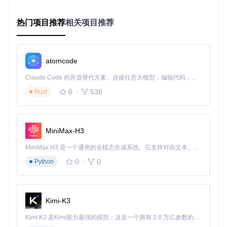
音频合成模块则是虚拟演奏家，将音乐数据转换为可听的音
频。它通过MIDI生成（src/midi/abc_midi_create.js）和音频
热门项目推荐
相关项目推荐
合成（src/synth/create-synth.js）技术，模拟不同乐器的音色
和演奏技巧。该模块支持多种音效参数调整，如速度、音量、
乐器选择等，让静态的乐谱"活"起来。
技术原理图解：
atomcode
Claude Code 的开源替代方案。连接任意大模型，编辑代码，运行命令，自动验证 — 全自动执行。用 Rust 构建，极致性能。 ｜ An open-source alternative to Claude Code. Connect any LLM, edit code, run commands, and verify changes — autonomously. Built in Rust for speed. Get Started
文本输入 → 解析模块 → 音乐数据结构 → 渲染引擎 → 可视化乐谱

0
538
                      ↓

Rust
实践指南：从零开始实现文本乐谱转换
MiniMax-H3
掌握文本乐谱转换技术不需要深厚的音乐理论知识，通过以下
MiniMax H3 是一个通用的全模态生成系统。它支持对由文本、图像、视频和音频组成的多模态上下文进行统一理解，并能生成分辨率高达 2K、时长可达 15 秒的带原生立体声音频的视频。得益于面向任务泛化的系统设计，H3 在预训练阶段就已具备广泛的多模态上下文理解与生成能力，能够出色地执行复杂的多模态指令。
基础和进阶两个流程，任何人都能快速上手并实现专业级的乐
0
0
Python
谱转换效果。
基础版：3分钟实现乐谱渲染
准备条件：现代浏览器（Chrome、Firefox、Edge等），文本
Kimi-K3
编辑器（记事本、VS Code等）。
Kimi K3 是Kimi能力最强的模型：这是一个拥有 2.8 万亿参数的混合专家（MoE）模型，具备原生视觉理解能力，并支持 100 万 token 的上下文窗口。
📝 第一步：创建基础HTML文件