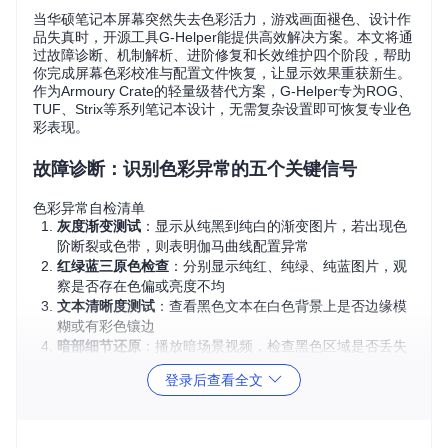
当华硕笔记本屏幕突然失去色彩活力，游戏画面褪色、设计作
品失真时，开源工具G-Helper能提供高效解决方案。本文将通
过故障诊断、机制解析、进阶修复和长效维护四个阶段，帮助
你完成屏幕色彩校准与配置文件恢复，让显示效果重获新生。
作为Armoury Crate的轻量级替代方案，G-Helper专为ROG、
TUF、Strix等系列笔记本设计，无需复杂设置即可恢复专业色
彩表现。
故障诊断：识别色彩异常的五个关键信号
色彩异常自检清单
灰度渐变测试
：显示从纯黑到纯白的渐变图片，若出现色
阶断裂或色带，则表明伽马曲线配置异常
红绿蓝三原色检查
：分别显示纯红、纯绿、纯蓝图片，观
察是否存在色偏或亮度不均
文本清晰度测试
：查看黑色文本在白色背景上是否边缘模
糊或有彩色镶边
暗部细节还原
：播放暗场景视频，检查黑色区域是否丢失
细节或呈现灰色
登录后查看全文
GameVisual模式切换
：尝试切换不同预设模式，若色彩
无明显变化则配置文件可能已丢失
典型故障案例分析