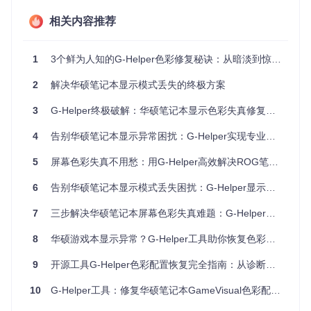
在Zephyrus G14机型上，用户常报告开机后色彩正常但进入
系统后突然褪色的问题。这种现象通常发生在系统更新后，表
相关内容推荐
现为所有颜色饱和度降低，尤其红色和蓝色最为明显。Flow X
16用户则多遇到特定模式失效，如Cinema模式下暗部细节丢
失严重，这些都指向色彩配置文件（ICC Profile）损坏或丢
1
3个鲜为人知的G-Helper色彩修复秘诀：从暗淡到惊艳的华硕屏幕拯救方案
失。
2
解决华硕笔记本显示模式丢失的终极方案
机制解析：色彩信号的传输链路探秘
3
G-Helper终极破解：华硕笔记本显示色彩失真修复与视觉体验焕新指南
从显卡到屏幕的色彩旅程
4
告别华硕笔记本显示异常困扰：G-Helper实现专业显示优化
色彩信号从应用程序生成到最终显示在屏幕上，需要经过三个
关键环节：
5
屏幕色彩失真不用愁：用G-Helper高效解决ROG笔记本GameVisual配置丢失问题
应用层
：游戏或设计软件生成原始色彩数据
6
告别华硕笔记本显示模式丢失困扰：G-Helper显示配置恢复全指南
系统层
：Windows色彩管理模块调用对应配置文件转换数
据
7
三步解决华硕笔记本屏幕色彩失真难题：G-Helper让画面重焕生机
硬件层
：显卡驱动根据配置文件参数调整输出信号，最终
8
由屏幕呈现
华硕游戏本显示异常？G-Helper工具助你恢复色彩体验
这个链路就像一条色彩高速公路，而配置文件则是其中的"交
9
开源工具G-Helper色彩配置恢复完全指南：从诊断到高级应用
通指挥官"，确保每种颜色都能准确到达目的地。当配置文件
缺失时，系统只能使用通用默认值，就像所有车辆都以相同速
10
G-Helper工具：修复华硕笔记本GameVisual色彩配置丢失的高效方案
度行驶，导致色彩拥堵和失真。