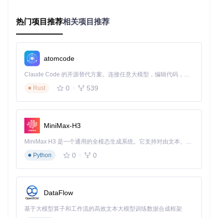
配置文件格式解析
热门项目推荐
相关项目推荐
华硕GameVisual配置文件采用XML格式存储，主要包含：
色彩空间定义
：sRGB、DCI-P3等色彩标准的色域边界数据
伽马曲线参数
：控制亮度与灰度的映射关系
atomcode
色温调整矩阵
：红、绿、蓝三通道的增益系数
动态范围设置
：不同亮度下的对比度补偿值
Claude Code 的开源替代方案。连接任意大模型，编辑代码，运行命令，自动验证 — 全自动执行。用 Rust 构建，极致性能。 ｜ An open-source alternative to Claude Code. Connect any LLM, edit code, run commands, and verify changes — autonomously. Built in Rust for speed. Get Started
这些参数共同构成了屏幕的"色彩身份证"，确保在不同场景下
0
539
Rust
都能呈现准确一致的色彩表现。
进阶解决方案：三步色彩修复实战指南
MiniMax-H3
🔧 诊断阶段：定位配置文件问题
MiniMax H3 是一个通用的全模态生成系统。它支持对由文本、图像、视频和音频组成的多模态上下文进行统一理解，并能生成分辨率高达 2K、时长可达 15 秒的带原生立体声音频的视频。得益于面向任务泛化的系统设计，H3 在预训练阶段就已具备广泛的多模态上下文理解与生成能力，能够出色地执行复杂的多模态指令。
完全退出G-Helper（右键任务栏图标选择"Quit"）
打开文件资源管理器，导航至
C:\ProgramData\ASUS\Ga
0
0
Python
meVisual
检查是否存在与机型匹配的配置文件（通常以机型型号命
名的XML文件）
DataFlow
若文件夹为空或文件修改日期异常，则确认配置文件丢失
或损坏
基于大模型算子和工作流的高效文本大模型训练数据合成框架