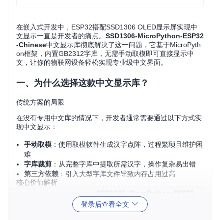
在嵌入式开发中，ESP32搭配SSD1306 OLED显示屏实现中
文显示一直是开发者的痛点。
SSD1306-MicroPython-ESP32
-Chinese
中文显示库彻底解决了这一问题，它基于MicroPyth
on框架，内置GB2312字库，无需手动取模即可直接显示中
文，让你的物联网设备轻松实现专业级中文界面。
一、为什么选择这款中文显示库？
传统方案的局限
在没有专用中文库的情况下，开发者通常需要通过以下方式实
现中文显示：
手动取模
：使用取模软件生成汉字点阵，过程繁琐且维护困
难
字库裁剪
：从完整字库中提取所需汉字，操作复杂易出错
第三方依赖
：引入大型字库文件导致内存占用过高
核心价值解析
SSD1306-MicroPython-ESP32-
特性
传统方案
Chinese
登录后查看全文
中文支
需手动处
内置GB2312字库，开箱即用