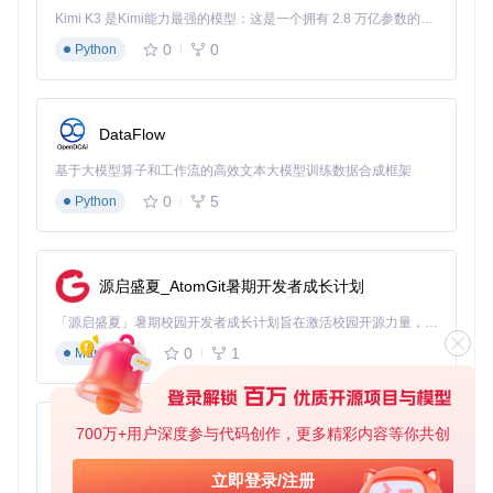
Kimi K3 是Kimi能力最强的模型：这是一个拥有 2.8 万亿参数的混合专家（MoE）模型，具备原生视觉理解能力，并支持 100 万 token 的上下文窗口。
GPIO23
SCL
时钟
0
0
Python
⚠️ 注意事项：确保使用3.3V电压，不要接5V，否则可能损
坏ESP32或OLED屏幕。I2C地址默认为0x3C，如无法通信
可通过I2C扫描工具确认设备地址。
DataFlow
三、实战应用场景
基于大模型算子和工作流的高效文本大模型训练数据合成框架
0
5
Python
场景一：环境监测终端
from
 oled_class 
import
import
 time

源启盛夏_AtomGit暑期开发者成长计划
# 初始化OLED显示
display = OLED_Show(sda_pin=
18
, scl_pin=
23
)

「源启盛夏」暑期校园开发者成长计划旨在激活校园开源力量，通过积分激励、认证扶持、资源倾斜等形式，引导高校组织和开发者完成「入驻 — 建项目 — 做贡献 — 获认证 — 得资源」的完整闭环。无论你是想带领社团入驻平台的组织者，还是希望用代码贡献证明自己的开发者，都能在这里找到属于你的成长路径。
0
1
Markdown
# 模拟传感器数据
def
get_sensor_data
():

return
 {

"temperature"
: 
25.6
,

700万+用户深度参与代码创作，更多精彩内容等你共创
py-xiaozhi
"humidity"
: 
62.3
,

"pm25"
: 
32
基于Python的Xiaozhi AI，适用于想要完整Xiaozhi体验而无需拥有专用硬件的用户。
立即登录/注册
    }
