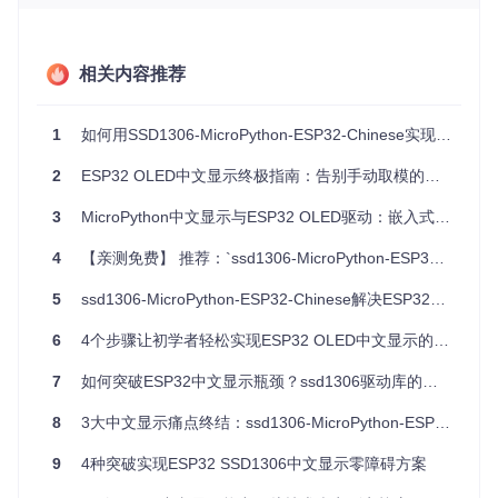
持
理
内存占
>200KB
<30KB
用
相关内容推荐
开发效
低（需取
高（API直接调用）
率
模）
1
如何用SSD1306-MicroPython-ESP32-Chinese实现OLED中文显示？超简单教程✨
差（需适
兼容性
优（兼容标准MicroPython）
配）
2
ESP32 OLED中文显示终极指南：告别手动取模的烦恼！🎯
这款库就像为ESP32量身定制的"中文显示翻译官"，让原本需
3
MicroPython中文显示与ESP32 OLED驱动：嵌入式中文显示解决方案全攻略
要复杂配置的中文显示功能变得如同调用
print()
函数一样简
单。
4
【亲测免费】 推荐：`ssd1306-MicroPython-ESP32-Chinese` - 在ESP32上轻松实现OLED显示中文
二、零基础部署流程
5
ssd1306-MicroPython-ESP32-Chinese解决ESP32中文显示难题：实现高效OLED中文界面的5个关键策略
环境准备清单
6
4个步骤让初学者轻松实现ESP32 OLED中文显示的完整指南
硬件要求
：
7
如何突破ESP32中文显示瓶颈？ssd1306驱动库的深度优化与实践指南
ESP32开发板（任意型号，推荐ESP32-WROOM-32）
8
3大中文显示痛点终结：ssd1306-MicroPython-ESP32-Chinese开源项目实战指南
SSD1306 OLED显示屏（128x64分辨率，I2C接口）
杜邦线3根（用于I2C连接）
9
4种突破实现ESP32 SSD1306中文显示零障碍方案
软件环境
：