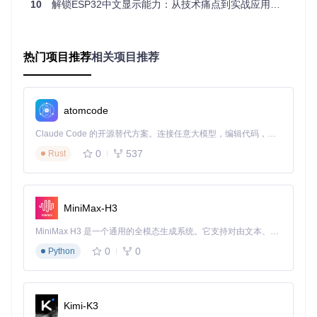
10
解锁ESP32中文显示能力：从技术痛点到实战应用的完整指南
MicroPython固件（v1.14+，需支持framebuf模块）
Thonny IDE或任意MicroPython开发环境
快速安装步骤
热门项目推荐
相关项目推荐
获取项目代码
git 
clone
atomcode
Claude Code 的开源替代方案。连接任意大模型，编辑代码，运行命令，自动验证 — 全自动执行。用 Rust 构建，极致性能。 ｜ An open-source alternative to Claude Code. Connect any LLM, edit code, run commands, and verify changes — autonomously. Built in Rust for speed. Get Started
上传核心文件
通过IDE将以下文件上传至ESP32：
0
537
Rust
ssd1306.py
：SSD1306显示屏驱动
oled_class.py
：中文显示功能封装类
oled_show.py
：演示示例代码
MiniMax-H3
硬件接线
MiniMax H3 是一个通用的全模态生成系统。它支持对由文本、图像、视频和音频组成的多模态上下文进行统一理解，并能生成分辨率高达 2K、时长可达 15 秒的带原生立体声音频的视频。得益于面向任务泛化的系统设计，H3 在预训练阶段就已具备广泛的多模态上下文理解与生成能力，能够出色地执行复杂的多模态指令。
ESP32引脚
OLED引脚
功能
0
0
Python
3.3V
VCC
电源
GND
GND
接地
Kimi-K3
GPIO18
SDA
数据