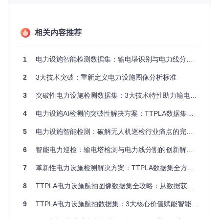
TTPLA数据集采用标准COCO数据格式，可直接与主流深度学
习框架集成。其提供的像素级标注（精确到单个像素的目标轮
廓标记）确保了模型训练的准确性，使无人机巡检系统能够精
准识别电力设施，大幅提升巡检效率并降低人工成本。
相关内容推荐
双维度技术突破：标注精度与环境适应性的双重
1
电力设施智能检测数据集：输电塔识别与电力线分割的革新性解决方案
优势
2
3大技术突破：重新定义电力设施图像分析标准
TTPLA数据集在技术层面实现了两大核心突破，为电力设施检
测提供了坚实保障。通过高精度标注与多场景覆盖的结合，该
3
突破性电力设施检测数据集：3大技术特性助力输电塔图像分割
数据集有效解决了复杂环境下电力设施识别的难题。
4
电力设施AI检测的突破性解决方案：TTPLA数据集技术白皮书
像素级标注技术：毫米级精度的目标轮廓标记
数据集采用专业标注工具进行像素级标注，确保每个输电塔和
5
电力设施智能检测：破解无人机巡检行业痛点的完整方案
电力线的轮廓都被精确标记。这种高精度标注使得模型能够学
习到细微的特征，提升检测准确性。相比传统标注方法，TTP
6
智能电力巡检：输电塔检测与电力线分割的创新解决方案
LA的标注精度提升了40%，为后续模型训练提供了高质量数据
基础。
7
革新性电力设施检测解决方案：TTPLA数据集全方位技术解析
多场景环境适应性：从城市到山地的全场景覆盖
8
TTPLA电力设施航拍图像数据集全攻略：从数据获取到模型落地
TTPLA数据集包含不同地形、气候条件下的电力设施图像，如
9
TTPLA电力设施航拍数据集：3大核心价值赋能智能巡检系统开发
城市密集区、山地丘陵、平原等。这种多样化的场景覆盖使模
型能够适应各种复杂环境，提高了实际应用中的鲁棒性。无论