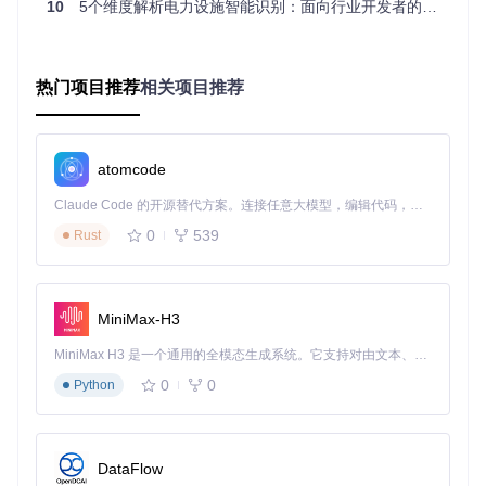
10
5个维度解析电力设施智能识别：面向行业开发者的高精度数据集解决方案
是复杂的山地环境还是密集的城市区域，基于TTPLA训练的模
型都能准确识别输电塔和电力线。
山地环境电力设施样本
热门项目推荐
相关项目推荐
场景化实践指南：从数据准备到模型部署的全流
程应用
atomcode
TTPLA数据集提供了完整的工具链和配置选项，可根据不同应
Claude Code 的开源替代方案。连接任意大模型，编辑代码，运行命令，自动验证 — 全自动执行。用 Rust 构建，极致性能。 ｜ An open-source alternative to Claude Code. Connect any LLM, edit code, run commands, and verify changes — autonomously. Built in Rust for speed. Get Started
用场景灵活调整。以下是针对常见应用场景的实践指南，帮助
用户快速上手并实现最佳检测效果。
0
539
Rust
山地环境检测配置：平衡精度与计算资源
在山地环境中，由于地形复杂，建议采用Resnet101主干网络
MiniMax-H3
配合700×700图像尺寸的配置。该配置能够捕捉更多细节特
征，适应复杂地形下的电力设施检测需求。具体参数配置如下
MiniMax H3 是一个通用的全模态生成系统。它支持对由文本、图像、视频和音频组成的多模态上下文进行统一理解，并能生成分辨率高达 2K、时长可达 15 秒的带原生立体声音频的视频。得益于面向任务泛化的系统设计，H3 在预训练阶段就已具备广泛的多模态上下文理解与生成能力，能够出色地执行复杂的多模态指令。
表所示：
0
0
Python
AP
AP
AP
AP
AP
AP
5
7
主干
图像
0%
50%
5%
75%
avg
avg
网络
尺寸
m
b
m
b
m
b
DataFlow
640
Resn
46.
34.
4.9
11.
16.
14.