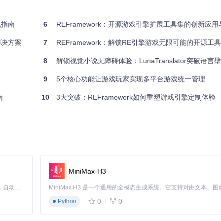
令行安装会是更高效的选择。
化指南
6
REFramework：开源游戏引擎扩展工具集的创新应
桌面模式下的命令行工具。你可以在应用菜单中找到它，或者使用快捷键搜索。
译解决方案
7
REFramework：解锁RE引擎游戏无限可能的开源工
8
解锁视觉小说无障碍体验：LunaTranslator突破语
9
5个核心功能让游戏玩家实现多平台游戏统一管理
你输入系统密码，这是正常的安全验证步骤。脚本会处理所有必要的配置
南
10
3大突破：REFramework如何重塑游戏引擎定制体验
正在运行的游戏和应用程序。这可以避免资源冲突，确保安装过程顺利进行
。按下快速访问按钮（QAM键），你会看到一个新的插件图标，点击它就能进入D
MiniMax-H3
Claude Code 的开源替代方案。连接任意大模型，编辑代码，运行命令，自动验证 — 全自动执行。用 Rust 构建，极致性能。 ｜ An open-source alternative to Claude Code. Connect any LLM, edit code, run commands, and verify changes — autonomously. Built in Rust for speed. Get Started
0
0
Python
社区开发的各种插件。商店界面采用分类设计，你可以按功能类型浏览，比如系
帮助你判断是否适合自己的需求。