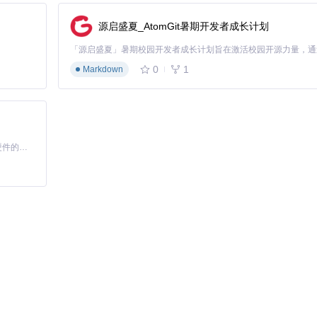
源启盛夏_AtomGit暑期开发者成长计划
"按钮，系统会自动下载并部署插件。安装完成后，大多数插件会立即生
0
1
Markdown
启用、禁用或卸载操作。这里还提供了插件更新功能，确保你使用的都是
。你可以配置自动更新频率，设置插件加载顺序，甚至自定义快捷键。这些高级
基于Python的Xiaozhi AI，适用于想要完整Xiaozhi体验而无需拥有专用硬件的用户。
外。让我们看看一些常见问题的解决方法。
商店通常会标注兼容的版本范围，如果版本不匹配，尝试更新Decky Load
件加载失败只是临时问题，重载可以解决。
过高，可能会导致插件加载失败。关闭一些不必要的应用，释放资源后再试。