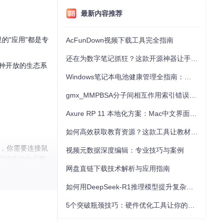
最新内容推荐
里的"应用"都是专
AcFunDown视频下载工具完全指南
还在为数字笔记抓狂？这款开源神器让手写批注效率提升300%
这种开放的生态系
Windows笔记本电池健康管理全指南：从根源解决电池损耗问题
gmx_MMPBSA分子间相互作用索引错误的深度诊断与解决
Axure RP 11 本地化方案：Mac中文界面优化与原型设计工具汉化全指南
如何高效获取教育资源？这款工具让教材下载效率提升80%
接着，你需要连接鼠
视频元数据深度编辑：专业技巧与案例
后续插件的必要
网盘直链下载技术解析与应用指南
。对于大多数用
如何用DeepSeek-R1推理模型提升复杂任务解决能力：完整指南
能存在的稳定性
5个突破瓶颈技巧：硬件优化工具让你的电脑性能提升30%