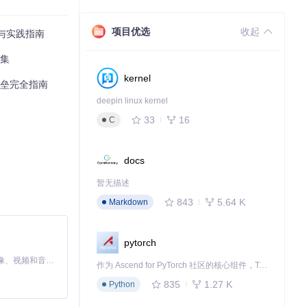
项目优选
收起
用与实践指南
具集
kernel
言壁垒完全指南
deepin linux kernel
33
16
C
，你只需等待它
docs
。安装完成后，
暂无描述
843
5.64 K
Markdown
ecky Loa
pytorch
MiniMax H3 是一个通用的全模态生成系统。它支持对由文本、图像、视频和音频组成的多模态上下文进行统一理解，并能生成分辨率高达 2K、时长可达 15 秒的带原生立体声音频的视频。得益于面向任务泛化的系统设计，H3 在预训练阶段就已具备广泛的多模态上下文理解与生成能力，能够出色地执行复杂的多模态指令。
作为 Ascend for PyTorch 社区的核心组件，TorchNPU 是昇腾专为 PyTorch 打造的深度学习适配插件，使 PyTorch 框架能够直接调用昇腾 NPU，为开发者提供昇腾 AI 处理器的超强算力。
835
1.27 K
Python
统工具、游戏增