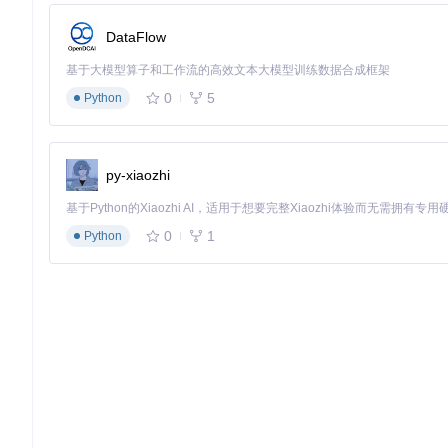
插件的安装与管理
DataFlow
找到心仪的插件后，安装过程非常简单。点击插件卡片上的"安装
基于大模型算子和工作流的高效文本大模型训练数据合成框架
要重启设备。
0
5
Python
在插件管理界面，你可以看到所有已安装的插件，并对它们进行
高级配置选项
py-xiaozhi
Decky Loader的设置界面提供了更多精细化的管理选项
自己的使用习惯优化Decky Loader的表现。
0
1
解决常见问题：Decky Loader使用故障排除
Python
即使是最稳定的软件也可能遇到问题，Decky Loader也不例
当插件无法加载时该如何排查？
首先，检查插件是否与你当前的Decky Loader版本兼容。插件
件。
其次，尝试在插件管理界面使用"重载所有插件"功能。有时候插
最后，检查系统资源使用情况。如果Steam Deck内存占用