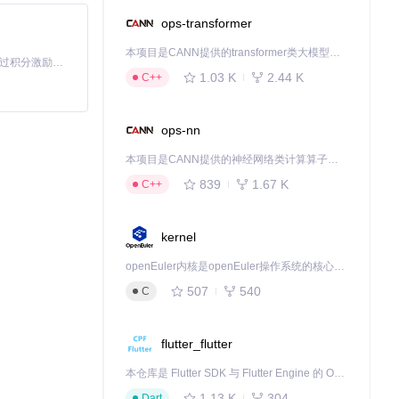
ops-transformer
本项目是CANN提供的transformer类大模型算子库，实现网络在NPU上加速计算。
效，部分可能需
「源启盛夏」暑期校园开发者成长计划旨在激活校园开源力量，通过积分激励、认证扶持、资源倾斜等形式，引导高校组织和开发者完成「入驻 — 建项目 — 做贡献 — 获认证 — 得资源」的完整闭环。无论你是想带领社团入驻平台的组织者，还是希望用代码贡献证明自己的开发者，都能在这里找到属于你的成长路径。
1.03 K
2.44 K
C++
最新版本。
ops-nn
功能让你可以根据
本项目是CANN提供的神经网络类计算算子库，实现网络在NPU上加速计算。
839
1.67 K
C++
kernel
openEuler内核是openEuler操作系统的核心，既是系统性能与稳定性的基石，也是连接处理器、设备与服务的桥梁。
507
540
C
er或寻找替代插
flutter_flutter
本仓库是 Flutter SDK 与 Flutter Engine 的 OpenHarmony 适配版本，由 CPF-Flutter 团队维护。开发者可使用熟悉的 Flutter 技术栈开发 OpenHarmony 应用，3.35.7 及以后的适配版本可基于本仓库源码构建支持 OpenHarmony 的 Flutter Engine。
1.13 K
304
Dart