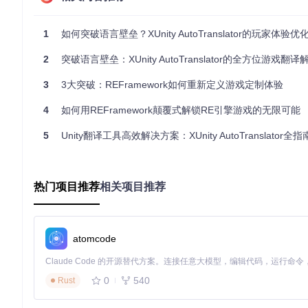
如果你熟悉命令行操作，或者更倾向于使用自动化脚本，那么命
1
如何突破语言壁垒？XUnity AutoTranslator的玩家体验优
🛠️ 配置阶段：打开Konsole终端，这是Steam Deck
2
突破语言壁垒：XUnity AutoTranslator的全方位游戏翻
✅ 验证步骤：在终端中输入以下命令并按下回车：
3
3大突破：REFramework如何重新定义游戏定制体验
4
如何用REFramework颠覆式解锁RE引擎游戏的无限可能
这个命令会自动下载并执行最新的安装脚本。过程中可能会提示
5
Unity翻译工具高效解决方案：XUnity AutoTranslator全指
完成即可。
💡 专业提示：无论选择哪种安装方式，建议在安装前关闭所有
最好重启一次设备，让所有配置生效。
热门项目推荐
相关项目推荐
探索插件生态：打造个性化的Steam Deck
安装完成后，Decky Loader会在系统中添加一个新的菜单入口
atomcode
der的主界面。
插件商店概览
0
540
Rust
插件商店是Decky Loader的核心功能之一，这里汇集了
强、界面美化等。每个插件都有详细的描述、截图和用户评分，