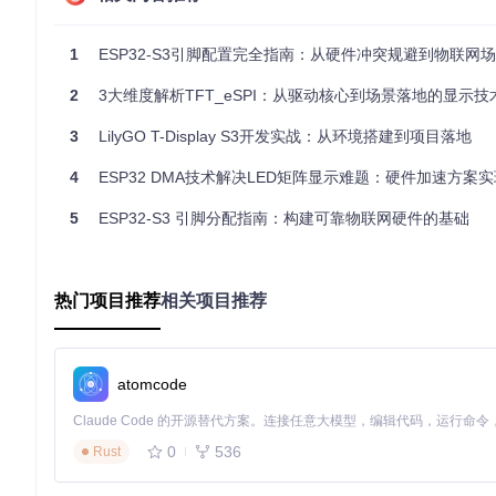
功能卡片：关键特殊引脚组
1
ESP32-S3引脚配置完全指南：从硬件冲突规避到物联网
USB接口
：GPIO19（USB_D-）、GPIO20（USB_D+）
UART0
：GPIO43（TX）、GPIO44（RX）- 默认系统调试
2
3大维度解析TFT_eSPI：从驱动核心到场景落地的显示技
JTAG接口
：GPIO39（TCK）、GPIO40（TMS）、GPIO4
PSRAM接口
：GPIO35-37 - 仅Octal PSRAM模块使用，
3
LilyGO T-Display S3开发实战：从环境搭建到项目落地
二、实践避坑指南：常见问题与解决方案
4
ESP32 DMA技术解决LED矩阵显示难题：硬件加速方案实现高刷新率
2.1 启动配置引脚（Strapping Pins）冲突
5
ESP32-S3 引脚分配指南：构建可靠物联网硬件的基础
问题现象
：系统无法正常启动或进入下载模式
解决方案
：避免使用以下引脚连接外部电路：
热门项目推荐
相关项目推荐
GPIO0：启动时低电平进入下载模式，需保持悬空或上拉
GPIO3：控制JTAG引脚默认行为，建议不作为普通I/O使用
GPIO45：VDD_SPI电源引脚，必须保持断开
GPIO46：ROM消息打印输出，可能干扰固件下载
atomcode
2.2 电源启动异常处理
问题现象
：外设在系统上电瞬间出现误动作
解决方案
：
0
536
Rust
对GPIO18-20添加100nF去耦电容