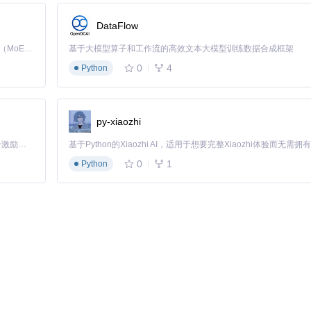
）
DataFlow
Kimi K3 是Kimi能力最强的模型：这是一个拥有 2.8 万亿参数的混合专家（MoE）模型，具备原生视觉理解能力，并支持 100 万 token 的上下文窗口。
基于大模型算子和工作流的高效文本大模型训练数据合成框架
0
4
Python
py-xiaozhi
「源启盛夏」暑期校园开发者成长计划旨在激活校园开源力量，通过积分激励、认证扶持、资源倾斜等形式，引导高校组织和开发者完成「入驻 — 建项目 — 做贡献 — 获认证 — 得资源」的完整闭环。无论你是想带领社团入驻平台的组织者，还是希望用代码贡献证明自己的开发者，都能在这里找到属于你的成长路径。
0
1
Python