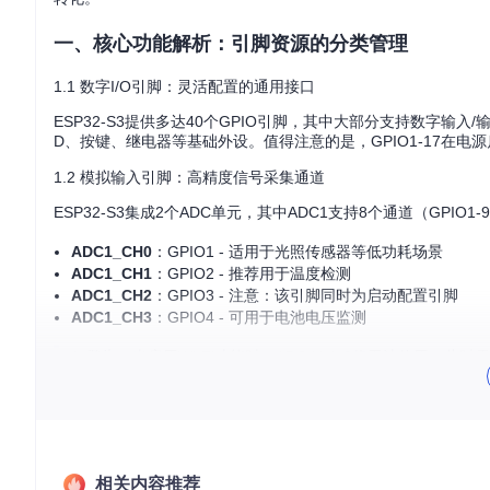
一、核心功能解析：引脚资源的分类管理
1.1 数字I/O引脚：灵活配置的通用接口
ESP32-S3提供多达40个GPIO引脚，其中大部分支持数字输
D、按键、继电器等基础外设。值得注意的是，GPIO1-17在电
1.2 模拟输入引脚：高精度信号采集通道
ESP32-S3集成2个ADC单元，其中ADC1支持8个通道（GPI
ADC1_CH0
：GPIO1 - 适用于光照传感器等低功耗场景
ADC1_CH1
：GPIO2 - 推荐用于温度检测
ADC1_CH2
：GPIO3 - 注意：该引脚同时为启动配置引脚
ADC1_CH3
：GPIO4 - 可用于电池电压监测
⚠️ 警告：当启用Wi-Fi功能时，ADC Unit 2将无法使用，此时
1.3 特殊功能引脚：专业接口的合理利用
ESP32-S3集成了丰富的外设接口，这些功能通过特定引脚实现
相关内容推荐