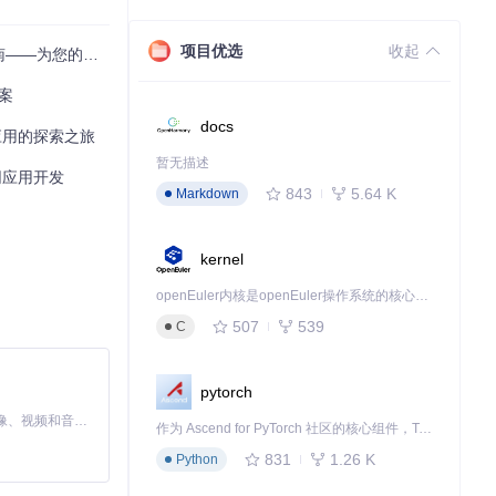
项目优选
收起
【esp32-s3】
案
docs
级应用的探索之旅
暂无描述
网应用开发
843
5.64 K
Markdown
kernel
openEuler内核是openEuler操作系统的核心，既是系统性能与稳定性的基石，也是连接处理器、设备与服务的桥梁。
507
539
C
pytorch
MiniMax H3 是一个通用的全模态生成系统。它支持对由文本、图像、视频和音频组成的多模态上下文进行统一理解，并能生成分辨率高达 2K、时长可达 15 秒的带原生立体声音频的视频。得益于面向任务泛化的系统设计，H3 在预训练阶段就已具备广泛的多模态上下文理解与生成能力，能够出色地执行复杂的多模态指令。
作为 Ascend for PyTorch 社区的核心组件，TorchNPU 是昇腾专为 PyTorch 打造的深度学习适配插件，使 PyTorch 框架能够直接调用昇腾 NPU，为开发者提供昇腾 AI 处理器的超强算力。
831
1.26 K
Python