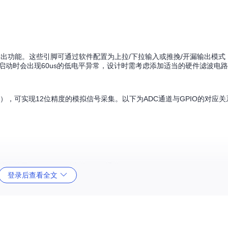
入/输出功能。这些引脚可通过软件配置为上拉/下拉输入或推挽/开漏输出模式
源启动时会出现60us的低电平异常，设计时需考虑添加适当的硬件滤波电
O1-9），可实现12位精度的模拟信号采集。以下为ADC通道与GPIO的对应
需避免使用GPIO10-13对应的ADC2通道。
登录后查看全文
：