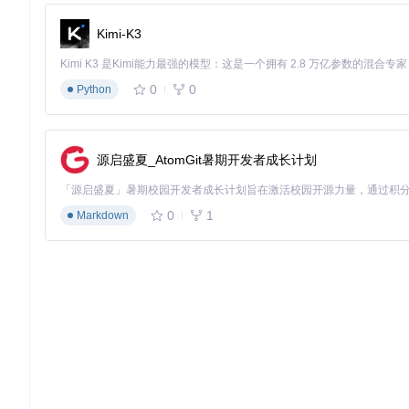
关键外设控制引脚添加RC延时电路（10kΩ电阻+100nF电容
软件中实现上电后100ms延迟初始化外设
Kimi-K3
2.3 PSRAM引脚占用冲突
问题现象
：使用带PSRAM的模块时出现内存访问错误
0
0
Python
解决方案
：
// 检查PSRAM是否存在并正确配置
if
(psram_init()){

源启盛夏_AtomGit暑期开发者成长计划
  ESP_LOGI(TAG, 
"PSRAM initialized"
);

// 避免使用GPIO35-37
  gpio_pad_select_gpio(
35
);

0
1
Markdown
  gpio_set_direction(GPIO_NUM_35, GPIO_MODE_DISABLE);

三、应用场景拓展：基于设备类型的引脚选型策略
3.1 智能家居设备
典型设备
：智能开关、环境监测节点
推荐引脚分配
：
数字输出：GPIO12-15（避开启动引脚）控制继电器