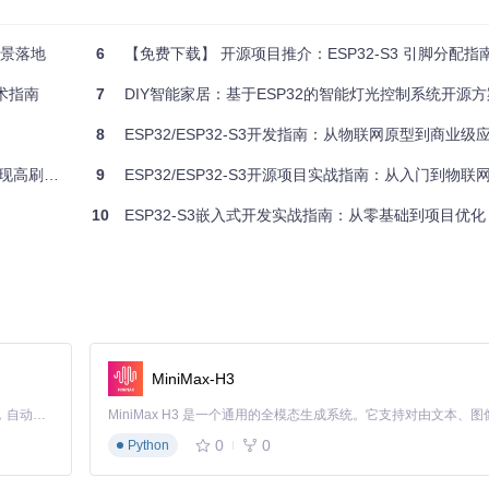
场景落地
6
【免费下载】 开源项目推介：ESP32-S3 引脚分配指南——为您的物联网项目保驾护航！
- 用于设备固件下载和调试
端口，可重映射
术指南
7
DIY智能家居：基于ESP32的智能灯光控制系统开源方
1（TDI）、GPIO42（TDO）- 调试接口，受eFuses配置影响
普通应用需保持悬空
8
ESP32/ESP32-S3开发指南：从物联网原型到商业
视觉体验
9
ESP32/ESP32-S3开源项目实战指南：从入门到物联
10
ESP32-S3嵌入式开发实战指南：从零基础到项目优化
MiniMax-H3
Claude Code 的开源替代方案。连接任意大模型，编辑代码，运行命令，自动验证 — 全自动执行。用 Rust 构建，极致性能。 ｜ An open-source alternative to Claude Code. Connect any LLM, edit code, run commands, and verify changes — autonomously. Built in Rust for speed. Get Started
0
0
Python