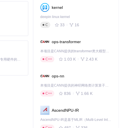
kernel
deepin linux kernel
33
16
C
ops-transformer
本项目是CANN提供的transformer类大模型算子库，实现网络在NPU上加速计算。
1.03 K
2.43 K
C++
基于Python的Xiaozhi AI，适用于想要完整Xiaozhi体验而无需拥有专用硬件的用户。
ops-nn
本项目是CANN提供的神经网络类计算算子库，实现网络在NPU上加速计算。
836
1.66 K
C++
AscendNPU-IR
AscendNPU-IR是基于MLIR（Multi-Level Intermediate Representation）构建的，面向昇腾亲和算子编译时使用的中间表示，提供昇腾完备表达能力，通过编译优化提升昇腾AI处理器计算效率，支持通过生态框架使能昇腾AI处理器与深度调优
497
336
C++