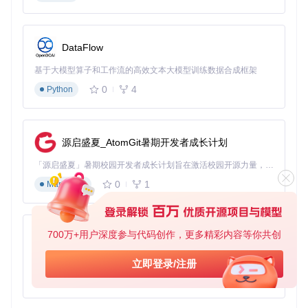
的依赖答案。
现在，是时候启动您的操作系统学习之旅了！只需克隆项目并
按照指引进行，每一个挑战都将是您技能树上的一颗璀璨明
DataFlow
珠。在这个过程中，您不仅会收获知识，更会有解决问题的乐
趣。立即行动，开启您的OS探索之路吧！
基于大模型算子和工作流的高效文本大模型训练数据合成框架
0
4
Python
源启盛夏_AtomGit暑期开发者成长计划
「源启盛夏」暑期校园开发者成长计划旨在激活校园开源力量，通过积分激励、认证扶持、资源倾斜等形式，引导高校组织和开发者完成「入驻 — 建项目 — 做贡献 — 获认证 — 得资源」的完整闭环。无论你是想带领社团入驻平台的组织者，还是希望用代码贡献证明自己的开发者，都能在这里找到属于你的成长路径。
0
1
Markdown
700万+用户深度参与代码创作，更多精彩内容等你共创
py-xiaozhi
基于Python的Xiaozhi AI，适用于想要完整Xiaozhi体验而无需拥有专用硬件的用户。
立即登录/注册
0
1
Python