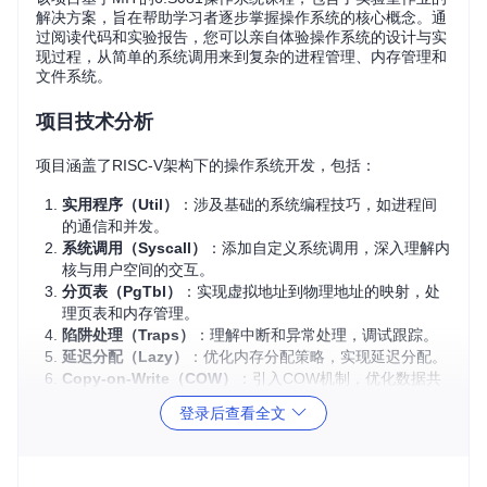
解决方案，旨在帮助学习者逐步掌握操作系统的核心概念。通
过阅读代码和实验报告，您可以亲自体验操作系统的设计与实
现过程，从简单的系统调用来到复杂的进程管理、内存管理和
文件系统。
项目技术分析
项目涵盖了RISC-V架构下的操作系统开发，包括：
实用程序（Util）
：涉及基础的系统编程技巧，如进程间
的通信和并发。
系统调用（Syscall）
：添加自定义系统调用，深入理解内
核与用户空间的交互。
分页表（PgTbl）
：实现虚拟地址到物理地址的映射，处
理页表和内存管理。
陷阱处理（Traps）
：理解中断和异常处理，调试跟踪。
延迟分配（Lazy）
：优化内存分配策略，实现延迟分配。
Copy-on-Write（COW）
：引入COW机制，优化数据共
享。
登录后查看全文
多线程（Thread）
：构建轻量级线程系统，提高并发性
能。
锁（Lock）
：实现同步原语，保障并发安全。