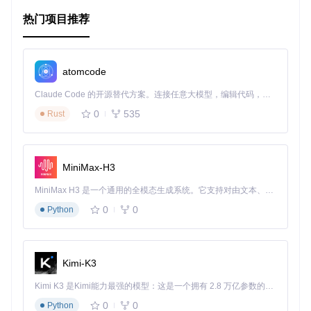
文件系统（Fs）
：设计简单的文件系统，理解I/O操作。
内存映射（Mmap）
：实现内存映射功能，增强内存管理
热门项目推荐
灵活性。
每个部分都有详细的实验报告和提示，适合初学者逐步上手。
atomcode
应用场景
Claude Code 的开源替代方案。连接任意大模型，编辑代码，运行命令，自动验证 — 全自动执行。用 Rust 构建，极致性能。 ｜ An open-source alternative to Claude Code. Connect any LLM, edit code, run commands, and verify changes — autonomously. Built in Rust for speed. Get Started
这些技术在现代计算机系统中无处不在。例如，学习如何创建
0
535
Rust
系统调用对于编写高效软件至关重要；分页表管理则影响着内
存的使用效率；理解和实现在多线程环境中的同步可以避免数
据竞争问题；文件系统的学习能助您设计可靠的数据存储解决
方案。
MiniMax-H3
项目特点
MiniMax H3 是一个通用的全模态生成系统。它支持对由文本、图像、视频和音频组成的多模态上下文进行统一理解，并能生成分辨率高达 2K、时长可达 15 秒的带原生立体声音频的视频。得益于面向任务泛化的系统设计，H3 在预训练阶段就已具备广泛的多模态上下文理解与生成能力，能够出色地执行复杂的多模态指令。
0
0
Python
实用性
：代码基于实际运行的操作系统，提供动手实践的机
会。
逐步进阶
：从简单到复杂，循序渐进地覆盖操作系统的关键
知识点。
Kimi-K3
丰富的资源
：除了源码，还有详细实验报告、视频教程等辅
助材料。
Kimi K3 是Kimi能力最强的模型：这是一个拥有 2.8 万亿参数的混合专家（MoE）模型，具备原生视觉理解能力，并支持 100 万 token 的上下文窗口。
互动性
：提供解决问题的提示，鼓励自主探索，而不是单纯
0
0
Python