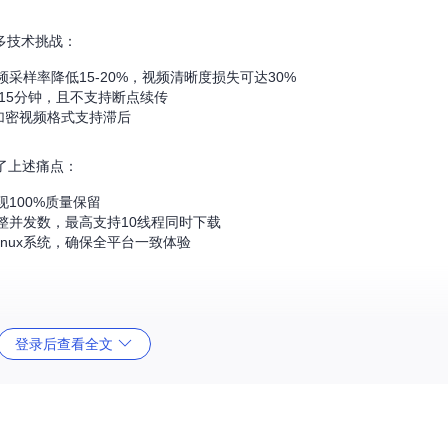
多技术挑战：
样率降低15-20%，视频清晰度损失可达30%
15分钟，且不支持断点续传
的加密视频格式支持滞后
决了上述痛点：
100%质量保留
整并发数，最高支持10线程同时下载
和Linux系统，确保全平台一致体验
登录后查看全文
站服务器上的原始媒体资源，避免了传统工具的中转环节，显著提升了下载