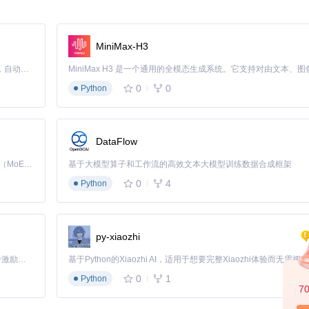
MiniMax-H3
资料归档
Claude Code 的开源替代方案。连接任意大模型，编辑代码，运行命令，自动验证 — 全自动执行。用 Rust 构建，极致性能。 ｜ An open-source alternative to Claude Code. Connect any LLM, edit code, run commands, and verify changes — autonomously. Built in Rust for speed. Get Started
0
0
Python
DataFlow
Kimi K3 是Kimi能力最强的模型：这是一个拥有 2.8 万亿参数的混合专家（MoE）模型，具备原生视觉理解能力，并支持 100 万 token 的上下文窗口。
基于大模型算子和工作流的高效文本大模型训练数据合成框架
0
4
Python
py-xiaozhi
「源启盛夏」暑期校园开发者成长计划旨在激活校园开源力量，通过积分激励、认证扶持、资源倾斜等形式，引导高校组织和开发者完成「入驻 — 建项目 — 做贡献 — 获认证 — 得资源」的完整闭环。无论你是想带领社团入驻平台的组织者，还是希望用代码贡献证明自己的开发者，都能在这里找到属于你的成长路径。
0
1
Python
7