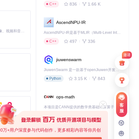
836
1.66 K
C++
AscendNPU-IR
MiniMax H3 是一个通用的全模态生成系统。它支持对由文本、图像、视频和音频组成的多模态上下文进行统一理解，并能生成分辨率高达 2K、时长可达 15 秒的带原生立体声音频的视频。得益于面向任务泛化的系统设计，H3 在预训练阶段就已具备广泛的多模态上下文理解与生成能力，能够出色地执行复杂的多模态指令。
AscendNPU-IR是基于MLIR（Multi-Level Intermediate Representation）构建的，面向昇腾亲和算子编译时使用的中间表示，提供昇腾完备表达能力，通过编译优化提升昇腾AI处理器计算效率，支持通过生态框架使能昇腾AI处理器与深度调优
497
336
C++
邀请
jiuwenswarm
JiuwenSwarm 是一款基于openJiuwen开发的智能AI Agent，它能够将大语言模型的强大能力，通过你日常使用的各类通讯应用，直接延伸至你的指尖。
3.15 K
843
Python
ops-math
客
本项目是CANN提供的数学类基础计算算子库，实现网络在NPU上加速计算。
服
1.24 K
1.36 K
C++
基于Python的Xiaozhi AI，适用于想要完整Xiaozhi体验而无需拥有专用硬件的用户。
00万+用户深度参与代码创作，更多精彩内容等你共创
deveco-code