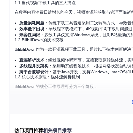
1.1 当代视频下载工具的三大痛点
在数字内容消费日益增长的今天，视频资源的获取与管理面临诸
质量损耗问题
：传统下载工具普遍采用二次转码方式，导致音频采
效率低下困境
：单线程下载模式下，4K视频平均下载时间超过
兼容性局限
：多数工具仅支持Windows系统，且对B站最新
1.2 BilibiliDown的技术突破
BilibiliDown作为一款开源视频下载工具，通过以下技术创新解
直连解析技术
：绕过视频转码环节，直接获取原始媒体流，实现
多线程并发架构
：采用动态线程池技术，根据网络状况自动调
跨平台兼容设计
：基于Java开发，支持Windows、macOS
1.3 核心技术原理：媒体流解析机制
BilibiliDown的核心工作原理可分为三个阶段：
链接解析 → 资源定位 → 流式下载

   ↓           ↓           ↓

该机制犹如给工具添加了"媒体GPS"，能够精准定位并获取B
热门项目推荐
相关项目推荐