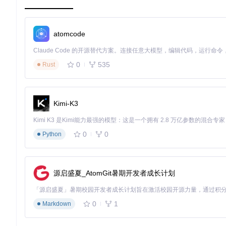
二、方案：三大核心应用场景配置
2.1 学术研究场景：完整保存视频资料
atomcode
应用需求
：需要完整保存教学视频及弹幕信息，用于学术研究和
配置方案
：
0
535
Rust
⚠️ 准备阶段：
安装Java Runtime Environment 1.8或更高版本
Kimi-K3
配置足够存储空间（建议单视频预留5GB以上空间）
💡 执行阶段：
0
0
Python
启动BilibiliDown，进入"视频详情"界面
在链接输入框粘贴目标视频地址
解析完成后，选择"原画"视频质量和"FLAC"音频质量
源启盛夏_AtomGit暑期开发者成长计划
勾选"下载弹幕"和"保留元数据"选项
点击"下载"按钮开始任务
0
1
Markdown
🔍 验证标准：