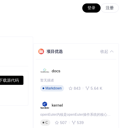
登录
注册
项目优选
收起
docs
下载源代码
暂无描述
843
5.64 K
Markdown
kernel
openEuler内核是openEuler操作系统的核心，既是系统性能与稳定性的基石，也是连接处理器、设备与服务的桥梁。
507
539
C