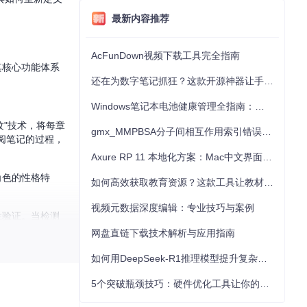
最新内容推荐
AcFunDown视频下载工具完全指南
其核心功能体系
还在为数字笔记抓狂？这款开源神器让手写批注效率提升300%
Windows笔记本电池健康管理全指南：从根源解决电池损耗问题
"技术，将每章
gmx_MMPBSA分子间相互作用索引错误的深度诊断与解决
阅笔记的过程，
Axure RP 11 本地化方案：Mac中文界面优化与原型设计工具汉化全指南
角色的性格特
如何高效获取教育资源？这款工具让教材下载效率提升80%
视频元数据深度编辑：专业技巧与案例
性验证。当检测
网盘直链下载技术解析与应用指南
如何用DeepSeek-R1推理模型提升复杂任务解决能力：完整指南
的主题、类型和
5个突破瓶颈技巧：硬件优化工具让你的电脑性能提升30%