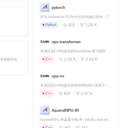
pytorch
作为 Ascend for PyTorch 社区的核心组件，TorchNPU 是昇腾专为 PyTorch 打造的深度学习适配插件，使 PyTorch 框架能够直接调用昇腾 NPU，为开发者提供昇腾 AI 处理器的超强算力。
833
1.26 K
Python
享创作参数和进
ops-transformer
本项目是CANN提供的transformer类大模型算子库，实现网络在NPU上加速计算。
1.03 K
2.43 K
C++
基于Python的Xiaozhi AI，适用于想要完整Xiaozhi体验而无需拥有专用硬件的用户。
ops-nn
本项目是CANN提供的神经网络类计算算子库，实现网络在NPU上加速计算。
837
1.67 K
C++
要素。教育机构
AscendNPU-IR
AscendNPU-IR是基于MLIR（Multi-Level Intermediate Representation）构建的，面向昇腾亲和算子编译时使用的中间表示，提供昇腾完备表达能力，通过编译优化提升昇腾AI处理器计算效率，支持通过生态框架使能昇腾AI处理器与深度调优
497
337
C++