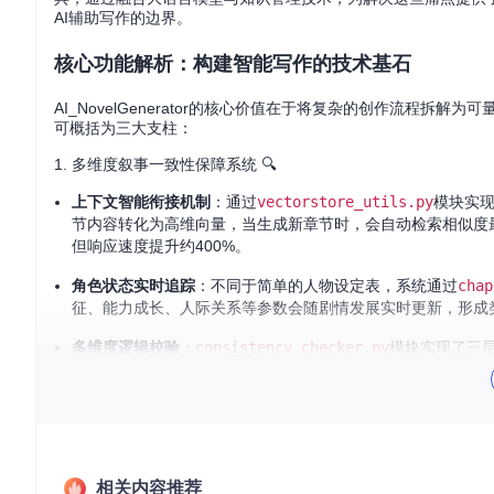
AI辅助写作的边界。
核心功能解析：构建智能写作的技术基石
AI_NovelGenerator的核心价值在于将复杂的创作流程
可概括为三大支柱：
1. 多维度叙事一致性保障系统 🔍
上下文智能衔接机制
：通过
vectorstore_utils.py
模块实现
节内容转化为高维向量，当生成新章节时，会自动检索相似度
但响应速度提升约400%。
角色状态实时追踪
：不同于简单的人物设定表，系统通过
chap
征、能力成长、人际关系等参数会随剧情发展实时更新，形成
多维度逻辑校验
：
consistency_checker.py
模块实现了三
到潜在矛盾时，系统会生成修改建议，如"第三章中角色A的伤
2. 结构化创作流程引擎 📊
蓝图规划系统
：
blueprint.py
中的
Chapter_blueprint_ge
章节数量，自动生成包含核心冲突、关键转折点和章节主题的详
相关内容推荐