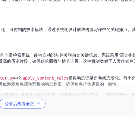
拆解为可量化、可控制的技术模块，通过系统化设计解决传统写作中的关键痛点。
的向量检索系统，能够自动识别并关联前文关键信息。系统采用"语义指纹
最高的历史片段，确保伏笔回收与情节连贯。这种机制类似于人类作者查
ter.py
中的
apply_content_rules
函数动态记录角色状态变化。每个
类似游戏角色属性面板的动态档案，确保角色行为逻辑的一致性。
层校验机制：时间线连续性检查、角色行为合理性评估、世界观设定统一
口未愈，建议在第四章增加恢复过程描述"。
登录后查看全文
nerate
函数负责将抽象创意转化为结构化写作蓝图。通过分析用户输入
细大纲，相当于为AI配备了"创作总监"的角色。