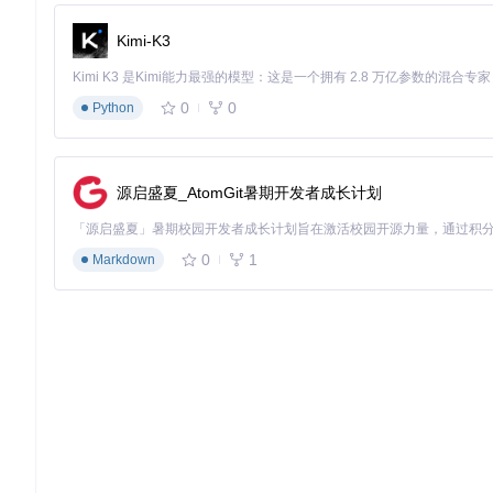
通过
Novel_architecture_generate
函数快速构建世界观
利用
Chapter_blueprint_generate
制定章节大纲
Kimi-K3
基于大纲自动生成初稿，通过
generate_chapter_draft
函
使用
finalize_chapter
进行风格统一与细节完善
借助
consistency_checker
进行全局校验
0
0
Python
专业创作团队的协作平台
在团队创作场景中，工具的版本控制和多人协作功能展现出独特
度，避免重复劳动。某网络文学工作室反馈，采用该工具后，团队
源启盛夏_AtomGit暑期开发者成长计划
适合团队的高级功能包括：
多人角色设定协同编辑
0
1
Markdown
章节进度实时同步
风格统一化处理
版本对比与回溯
教育领域的创意写作辅助
在创意写作教学中，工具可作为实践平台帮助学生理解叙事结构
测试显示，使用工具辅助教学后，学生的叙事结构完整性提升约5
技术架构解析：AI写作的工程化实现
AI_NovelGenerator的技术优势源于其精心设计的系统架