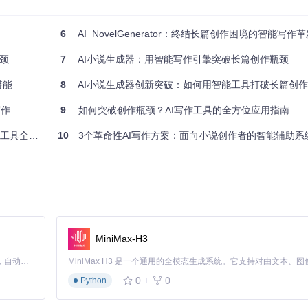
ture.py
完成世界观架构设计，
blueprint.py
制定章节规划，
chapter
确保了从宏观到微观的创作质量可控。
6
AI_NovelGenerator：终结长篇创作困境的智能写作
通过
advanced_split_content
函数将知识内容智能分割为可复用单元
够自然融入叙事，如科幻小说中的科学设定或历史小说中的时代背景。
瓶颈
7
AI小说生成器：用智能写作引擎突破长篇创作瓶颈
潜能
8
AI小说生成器创新突破：如何用智能工具打破长篇创
tab.py
、
character_tab.py
等）构建了直观的创作控制中心，用户可
写作
9
如何突破创作瓶颈？AI写作工具的全方位应用指南
工具全攻略
10
3个革命性AI写作方案：面向小说创作者的智能辅助系
、章节字数分布等数据指标，帮助作者把握整体创作节奏。这种数据驱动
。
不同类型的用户都能根据自身需求找到价值切入点：
MiniMax-H3
剧情断裂、后期质量失控。通过提供结构化的创作框架，系统将原本模糊
Claude Code 的开源替代方案。连接任意大模型，编辑代码，运行命令，自动验证 — 全自动执行。用 Rust 构建，极致性能。 ｜ An open-source alternative to Claude Code. Connect any LLM, edit code, run commands, and verify changes — autonomously. Built in Rust for speed. Get Started
率平均提升约2.8倍，其中章节生成阶段提速最为显著，达到3.5倍左右
0
0
Python