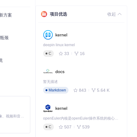
.py
生成章节初
项目优选
收起
革新方案
，并通过向量存储
kernel
作瓶颈
deepin linux kernel
通过标签页切换管
33
16
C
统
的创作方式，类
docs
暂无描述
843
5.64 K
Markdown
kernel
的创作过程转化
MiniMax H3 是一个通用的全模态生成系统。它支持对由文本、图像、视频和音频组成的多模态上下文进行统一理解，并能生成分辨率高达 2K、时长可达 15 秒的带原生立体声音频的视频。得益于面向任务泛化的系统设计，H3 在预训练阶段就已具备广泛的多模态上下文理解与生成能力，能够出色地执行复杂的多模态指令。
openEuler内核是openEuler操作系统的核心，既是系统性能与稳定性的基石，也是连接处理器、设备与服务的桥梁。
。
507
539
C