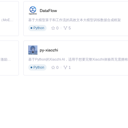
基础
DataFlow
数
Kimi K3 是Kimi能力最强的模型：这是一个拥有 2.8 万亿参数的混合专家（MoE）模型，具备原生视觉理解能力，并支持 100 万 token 的上下文窗口。
基于大模型算子和工作流的高效文本大模型训练数据合成框架
0
5
Python
价值。通过
config_manager.py
实现的配置管理系统，团队成员可以共
协作效率提升约40%，沟通成本降低60%。
py-xiaozhi
「源启盛夏」暑期校园开发者成长计划旨在激活校园开源力量，通过积分激励、认证扶持、资源倾斜等形式，引导高校组织和开发者完成「入驻 — 建项目 — 做贡献 — 获认证 — 得资源」的完整闭环。无论你是想带领社团入驻平台的组织者，还是希望用代码贡献证明自己的开发者，都能在这里找到属于你的成长路径。
0
1
Python
。通过可视化的创作流程和即时反馈，学生能够直观掌握长篇叙事的关键
5%，角色塑造立体度提高42%。
构，将大语言模型能力与软件工程最佳实践有机结合：