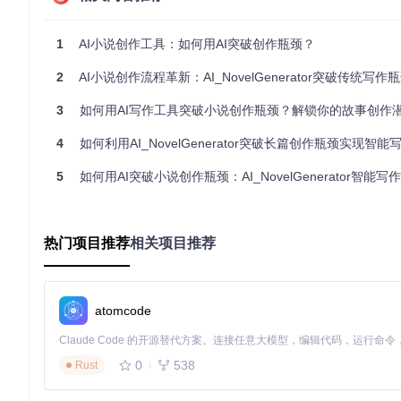
分阶段内容生成
：系统采用"建筑式"创作流程，通过
architec
稿，最后由
finalization.py
进行润色定稿。这种分层设计
1
AI小说创作工具：如何用AI突破创作瓶颈？
知识融合机制
：
knowledge.py
模块支持导入外部参考资料，
2
技术实现创作过程中的精准知识调用。这使得专业领域知识能
AI小说创作流程革新：AI_NovelGenerator突破传统写作
3. 可视化创作工作台 🖥️
3
如何用AI写作工具突破小说创作瓶颈？解锁你的故事创作
多维度项目管理界面
：
ui/
目录下的各功能模块（
chapters_
4
如何利用AI_NovelGenerator突破长篇创作瓶颈实现智能
理章节内容、角色设定、世界观参数等核心要素。
5
如何用AI突破小说创作瓶颈：AI_NovelGenerator智能写作
实时状态监控
：系统提供创作进度可视化、角色出场频率统计
似于电影制作中的"场记板"功能，让复杂叙事的管理变得可控
应用场景深度分析：从个人创作到专业团队协作
热门项目推荐
相关项目推荐
AI_NovelGenerator的设计理念决定了其广泛的适用性，
独立创作者的全流程辅助
atomcode
对于个人作者而言，工具解决了三大痛点：创作启动困难、中期
为可执行的步骤。实际应用数据显示，使用工具后，作者的创作效
0
538
Rust
典型应用流程包括：