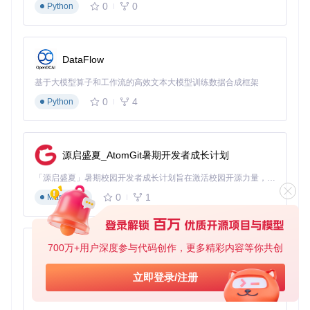
0
0
Python
DataFlow
基于大模型算子和工作流的高效文本大模型训练数据合成框架
0
4
Python
源启盛夏_AtomGit暑期开发者成长计划
「源启盛夏」暑期校园开发者成长计划旨在激活校园开源力量，通过积分激励、认证扶持、资源倾斜等形式，引导高校组织和开发者完成「入驻 — 建项目 — 做贡献 — 获认证 — 得资源」的完整闭环。无论你是想带领社团入驻平台的组织者，还是希望用代码贡献证明自己的开发者，都能在这里找到属于你的成长路径。
0
1
Markdown
700万+用户深度参与代码创作，更多精彩内容等你共创
py-xiaozhi
基于Python的Xiaozhi AI，适用于想要完整Xiaozhi体验而无需拥有专用硬件的用户。
立即登录/注册
0
1
Python