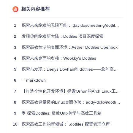
跨设备同步
：通过 fork 并同步此项目，你的开发环境可以
相关内容推荐
在多台设备之间保持一致。
项目特点
1
探索未来终端的无限可能： davidosomething/dotfiles 开源项目推荐
2
广泛兼容
发现你的终端新大陆：Dotfiles 项目深度探索
：专注于 ArchLinux 系统，同时也适用于其他 Li
nux 发行版。
3
探索高效简洁的桌面环境：Aether Dotfiles Openbox
深度定制
：对 Vim 和 NeoVim 的配置经过长期打磨，适用
于多种编程语言。
4
探索未来桌面的奥秘：Wookky's Dotfiles
一键安装
：使用
symlink.py
脚本，轻松将所有配置导入
系统，无需逐个复制。
5
探索与发现：Denys Dovhan的.dotfiles——您的高效工作台
持续更新
：项目定期更新，保证与最新技术和工具的兼
容。
6
```markdown
通过这个项目，你不仅可以享受高效开发的乐趣，还能学习到
7
【打造个性化开发环境】探索Orhun的Arch Linux工作站配置
如何构建和维护一个优秀的工作环境。立即尝试并加入成千上
万受益于该项目的开发者行列，开启你的高效开发之旅吧！
8
探索高效轻量级的Linux桌面体验：addy-dclxvi/dotfiles 开源项目推荐
9
🌟 探索Dotfiles: 极致Unix美学与高效工具箱
10
探索高效工作的新领域：`.dotfiles`配置管理仓库