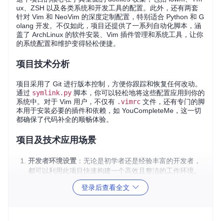
ux、ZSH 以及各类系统和开发工具的配置。此外，还有两套
针对 Vim 和 NeoVim 的深度定制配置，特别适合 Python 和 G
olang 开发。不仅如此，项目还提供了一系列自动化脚本，涵
盖了 ArchLinux 的软件安装、Vim 插件管理和系统工具，让你
的系统配置和维护变得轻松便捷。
项目技术分析
项目采用了 Git 进行版本控制，方便你跟踪和恢复任何改动。
通过
symlink.py
脚本，你可以轻松地将这些配置应用到你的
系统中。对于 Vim 用户，不仅有
.vimrc
文件，还有专门的脚
本用于安装必要的插件和依赖，如 YouCompleteMe，这一切
都确保了代码补全的顺畅体验。
项目及技术应用场景
开发者环境设置
：无论是初学者还是经验丰富的开发者，
都可以利用此项目快速构建一个高效且整洁的工作环境。
自动化维护
：脚本可以帮助你一键安装常用的 ArchLinux
登录后查看全文
软件包，更新 Aria2 的 bt-tracker，甚至更新广告屏蔽列
表。
个性化定制
：如果你想自定义 i3wm 或者 Tmux，这里提
供的配置文件是一个很好的起点。