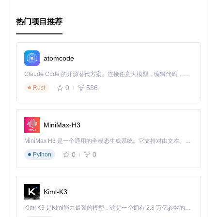
热门项目推荐
atomcode
Claude Code 的开源替代方案。连接任意大模型，编辑代码，运行命令，自动验证 — 全自动执行。用 Rust 构建，极致性能。 ｜ An open-source alternative to Claude Code. Connect any LLM, edit code, run commands, and verify changes — autonomously. Built in Rust for speed. Get Started
0
536
Rust
MiniMax-H3
MiniMax H3 是一个通用的全模态生成系统。它支持对由文本、图像、视频和音频组成的多模态上下文进行统一理解，并能生成分辨率高达 2K、时长可达 15 秒的带原生立体声音频的视频。得益于面向任务泛化的系统设计，H3 在预训练阶段就已具备广泛的多模态上下文理解与生成能力，能够出色地执行复杂的多模态指令。
0
0
Python
Kimi-K3
Kimi K3 是Kimi能力最强的模型：这是一个拥有 2.8 万亿参数的混合专家（MoE）模型，具备原生视觉理解能力，并支持 100 万 token 的上下文窗口。