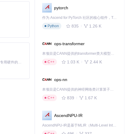
pytorch
作为 Ascend for PyTorch 社区的核心组件，TorchNPU 是昇腾专为 PyTorch 打造的深度学习适配插件，使 PyTorch 框架能够直接调用昇腾 NPU，为开发者提供昇腾 AI 处理器的超强算力。
835
1.26 K
Python
ops-transformer
本项目是CANN提供的transformer类大模型算子库，实现网络在NPU上加速计算。
1.03 K
2.44 K
C++
基于Python的Xiaozhi AI，适用于想要完整Xiaozhi体验而无需拥有专用硬件的用户。
ops-nn
本项目是CANN提供的神经网络类计算算子库，实现网络在NPU上加速计算。
839
1.67 K
C++
AscendNPU-IR
AscendNPU-IR是基于MLIR（Multi-Level Intermediate Representation）构建的，面向昇腾亲和算子编译时使用的中间表示，提供昇腾完备表达能力，通过编译优化提升昇腾AI处理器计算效率，支持通过生态框架使能昇腾AI处理器与深度调优
496
337
C++