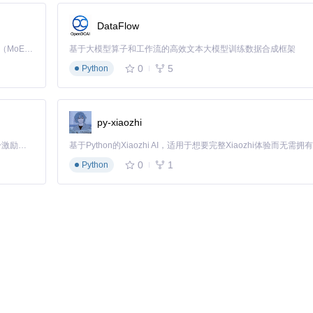
式
DataFlow
Kimi K3 是Kimi能力最强的模型：这是一个拥有 2.8 万亿参数的混合专家（MoE）模型，具备原生视觉理解能力，并支持 100 万 token 的上下文窗口。
基于大模型算子和工作流的高效文本大模型训练数据合成框架
）
0
5
Python
开"以绕过系统安全限制
py-xiaozhi
「源启盛夏」暑期校园开发者成长计划旨在激活校园开源力量，通过积分激励、认证扶持、资源倾斜等形式，引导高校组织和开发者完成「入驻 — 建项目 — 做贡献 — 获认证 — 得资源」的完整闭环。无论你是想带领社团入驻平台的组织者，还是希望用代码贡献证明自己的开发者，都能在这里找到属于你的成长路径。
0
1
Python
来源"安装