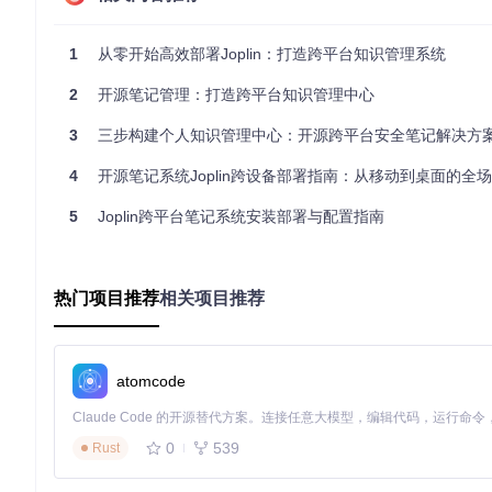
# Fedora/RHEL
sudo
 dnf install git

1
从零开始高效部署Joplin：打造跨平台知识管理系统
# macOS (使用 Homebrew)
2
开源笔记管理：打造跨平台知识管理中心
3
三步构建个人知识管理中心：开源跨平台安全笔记解决方
克隆项目仓库：
4
开源笔记系统Joplin跨设备部署指南：从移动到桌面的全
git 
clone
5
Joplin跨平台笔记系统安装部署与配置指南
cd
场景化安装指南
热门项目推荐
相关项目推荐
家庭用户快速部署步骤
对于家庭用户，推荐使用官方预编译的安装包，实现一键部署：
atomcode
桌面端安装
Windows 系统
：
0
539
Rust
访问项目 releases 页面下载最新的 Windows 安装包（.e