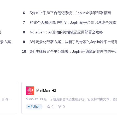
6
5分钟上手跨平台笔记系统：Joplin全场景部署指南
7
构建个人知识管理中心：Joplin多平台笔记系统全攻略
案
8
NoteGen：AI驱动的跨端笔记应用部署全攻略
场景方案
9
3种场景化部署方案：从新手到专家的Joplin跨平台
10
3个步骤搞定全平台部署：Joplin开源笔记管理与跨
MiniMax-H3
Claude Code 的开源替代方案。连接任意大模型，编辑代码，运行命令，自动验证 — 全自动执行。用 Rust 构建，极致性能。 ｜ An open-source alternative to Claude Code. Connect any LLM, edit code, run commands, and verify changes — autonomously. Built in Rust for speed. Get Started
0
0
Python
xe 文件）