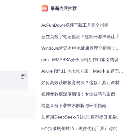
最新内容推荐
AcFunDown视频下载工具完全指南
还在为数字笔记抓狂？这款开源神器让手写批注效率提升300%
Windows笔记本电池健康管理全指南：从根源解决电池损耗问题
gmx_MMPBSA分子间相互作用索引错误的深度诊断与解决
Axure RP 11 本地化方案：Mac中文界面优化与原型设计工具汉化全指南
如何高效获取教育资源？这款工具让教材下载效率提升80%
视频元数据深度编辑：专业技巧与案例
网盘直链下载技术解析与应用指南
如何用DeepSeek-R1推理模型提升复杂任务解决能力：完整指南
5个突破瓶颈技巧：硬件优化工具让你的电脑性能提升30%