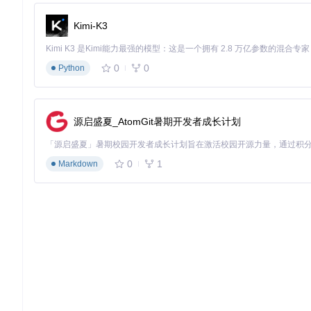
双击安装文件，按照向导完成安装
安装完成后，Joplin 将自动启动并在开始菜单创建快捷方
Kimi-K3
macOS 系统
：
下载对应芯片架构的 .dmg 文件（Apple 芯片或 Intel 芯片
0
0
Python
打开 dmg 文件，将 Joplin 拖入 Applications 文件夹
首次打开时，按住 Control 键并点击应用图标，选择"打
Linux 系统
：
源启盛夏_AtomGit暑期开发者成长计划
使用官方安装脚本：
0
1
Markdown
该脚本会自动处理依赖项、安装应用并创建桌面快捷方式
移动端安装
Android 平台
：
方法一：通过 Google Play 商店搜索 "Joplin" 并安装
方法二：从项目官网下载 APK 文件，在设置中允许"未知