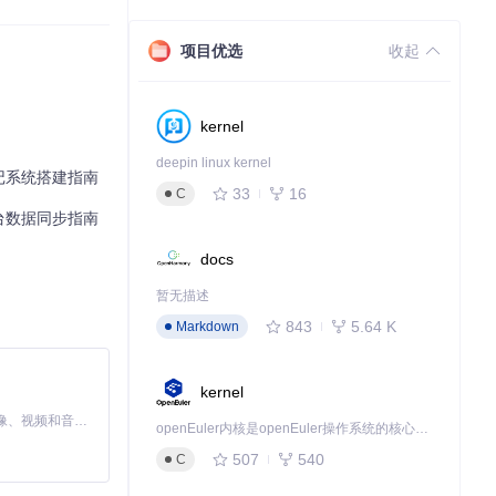
项目优选
收起
kernel
deepin linux kernel
笔记系统搭建指南
33
16
C
平台数据同步指南
docs
暂无描述
843
5.64 K
Markdown
kernel
MiniMax H3 是一个通用的全模态生成系统。它支持对由文本、图像、视频和音频组成的多模态上下文进行统一理解，并能生成分辨率高达 2K、时长可达 15 秒的带原生立体声音频的视频。得益于面向任务泛化的系统设计，H3 在预训练阶段就已具备广泛的多模态上下文理解与生成能力，能够出色地执行复杂的多模态指令。
openEuler内核是openEuler操作系统的核心，既是系统性能与稳定性的基石，也是连接处理器、设备与服务的桥梁。
507
540
C