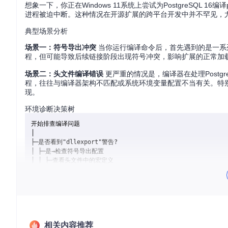
想象一下，你正在Windows 11系统上尝试为PostgreSQL
进程被迫中断。这种情况在开源扩展的跨平台开发中并不罕见，
典型场景分析
场景一：符号导出冲突
当你运行编译命令后，首先遇到的是一系
程，但可能导致后续链接阶段出现符号冲突，影响扩展的正常加
场景二：头文件编译错误
更严重的情况是，编译器在处理PostgreSQ
程，往往与编译器架构不匹配或系统环境变量配置不当有关。特别是当
现。
环境诊断决策树
开始排查编译问题

│

├─是否看到"dllexport"警告?

│ ├─是→检查符号导出配置

│ │ ├─查看头文件中的宏定义

│ │ ├─检查是否重复包含导出声明

│ │ └─确认Makefile编译选项

│ │

│ └─否→继续检查其他错误

│

├─是否遇到tupmacs.h相关错误?

│ ├─是→检查编译器架构

相关内容推荐