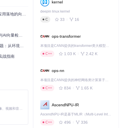
kernel
deepin linux kernel
向量数据库解决方案
33
16
C
量检索实现方案
ops-transformer
环境诊断到突破方案
本项目是CANN提供的transformer类大模型算子库，实现网络在NPU上加速计算。
1.03 K
2.42 K
C++
装与实战指南
ops-nn
解决方案。
本项目是CANN提供的神经网络类计算算子库，实现网络在NPU上加速计算。
834
1.65 K
C++
AscendNPU-IR
MiniMax H3 是一个通用的全模态生成系统。它支持对由文本、图像、视频和音频组成的多模态上下文进行统一理解，并能生成分辨率高达 2K、时长可达 15 秒的带原生立体声音频的视频。得益于面向任务泛化的系统设计，H3 在预训练阶段就已具备广泛的多模态上下文理解与生成能力，能够出色地执行复杂的多模态指令。
AscendNPU-IR是基于MLIR（Multi-Level Intermediate Representation）构建的，面向昇腾亲和算子编译时使用的中间表示，提供昇腾完备表达能力，通过编译优化提升昇腾AI处理器计算效率，支持通过生态框架使能昇腾AI处理器与深度调优
496
336
C++