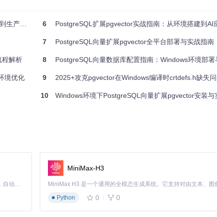
落地全攻略
6
PostgreSQL扩展pgvector实战指南：从环境搭建到AI应用落地的
7
PostgreSQL向量扩展pgvector全平台部署与实战指南
流程解析
8
PostgreSQL向量数据库配置指南：Windows环境部署与AI向
到环境优化
9
2025+攻克pgvector在Windows编译时crtdefs.h缺失问题：从
10
Windows环境下PostgreSQL向量扩展pgvector安
根本原因。以下是针对pgvector在Windows环境下编译问题的完整
预期结果
重要性
MiniMax-H3
⭐⭐⭐
d64
Claude Code 的开源替代方案。连接任意大模型，编辑代码，运行命令，自动验证 — 全自动执行。用 Rust 构建，极致性能。 ｜ An open-source alternative to Claude Code. Connect any LLM, edit code, run commands, and verify changes — autonomously. Built in Rust for speed. Get Started
⭐⭐⭐
 (64-bit)
0
0
Python
⭐⭐⭐
-DSIZEOF_DATUM=8