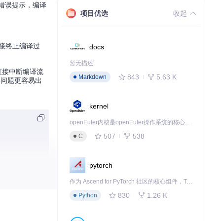
系列错误提示，编译
项目优选
收起
接终止编译过
docs
暂无描述
错误直接中断编译流
843
5.63 K
Markdown
类问题更容易出
kernel
openEuler内核是openEuler操作系统的核心，既是系统性能与稳定性的基石，也是连接处理器、设备与服务的桥梁。
507
538
C
pytorch
作为 Ascend for PyTorch 社区的核心组件，TorchNPU 是昇腾专为 PyTorch 打造的深度学习适配插件，使 PyTorch 框架能够直接调用昇腾 NPU，为开发者提供昇腾 AI 处理器的超强算力。
830
1.26 K
Python