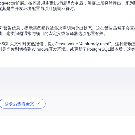
 16编译pgvector扩展。按照常规步骤执行编译命令后，屏幕上却突然弹出一
尤其是当开发环境配置与项目预期不符时。
列警告信息，提示某些函数被多次声明为导出状态。这些警告虽然不会直
载。这类问题通常与项目的宏定义或编译器选项配置有关。
L头文件时突然报错，提示"case value '4' already used"。这种
你刚切换到Windows开发环境，或更新了PostgreSQL版本后，这
登录后查看全文