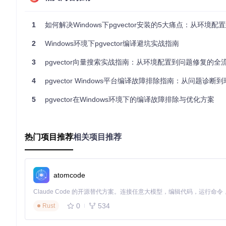
│ │ ├─确认使用vcvars64.bat而非vcvars32.bat

│ │ ├─验证PostgreSQL安装版本(32/64位)

│ │ └─检查SIZEOF_DATUM宏定义值

1
如何解决Windows下pgvector安装的5大痛点：从环境配置到生产
│ │

│ └─否→检查其他头文件依赖

2
Windows环境下pgvector编译避坑实战指南
│

└─其他错误→检查系统环境变量

3
pgvector向量搜索实战指南：从环境配置到问题修复的全
  ├─查看PG_CONFIG路径配置

  ├─确认Visual Studio版本兼容性

4
pgvector Windows平台编译故障排除指南：从问题诊断
5
pgvector在Windows环境下的编译故障排除与优化方案
解决方案：系统排查与问题修复
当面对编译问题时，采用系统化的故障树分析方法可以帮助你快速定位
热门项目推荐
相关项目推荐
环境配置检查清单
检查项
命令
atomcode
编译器架构
echo %VSCMD_ARG_TGT_ARCH%
am
PostgreSQL版本
pg_config --version
16.x
0
534
Rust
SIZEOF_DATUM值
包含
pg_config --cppflags