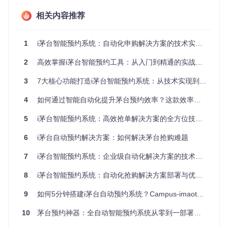
1.2 核心技术架构解析
相关内容推荐
自动化系统采用分层架构设计，各模块协同实现全流程自动
化：
1
i茅台智能预约系统：自动化申购解决方案的技术实现与应用指南
技术
功能说明
技术实现
性能指标
2
模块
高效掌握i茅台智能预约工具：从入门到精通的实战指南
智能
支持1000
3
7大核心功能打造i茅台智能预约系统：从技术实现到商业价值的全面解析
多账号会话维
Spring Secur
账号
+账号并发管
护与状态监控
ity + Redis
管理
理
4
如何通过智能自动化提升茅台预约效率？这款效率工具让抢购事半功倍
动态
基于库存与成
贪心算法 +
筛选响应时
5
i茅台智能预约系统：高效抢单解决方案的全方位技术指南
门店
功率的智能决
实时数据采集
间<300ms
筛选
策
6
i茅台自动预约解决方案：如何解决茅台抢购难题
定时
毫秒级精度时
任务触发误
任务
Quartz框架
7
i茅台智能预约系统：企业级自动化解决方案的技术突破与实践
间控制
差<50ms
调度
8
i茅台智能预约系统：自动化抢购解决方案部署与优化指南
模拟
Selenium +
用户行为模拟
操作模拟准
自定义JS注
操作
与页面交互
确率99.7%
9
如何5分钟搭建i茅台自动预约系统？Campus-imaotai智能助手全攻略
入
引擎
1.3 数据流程：从触发到完成的全链路
10
茅台预约神器：全自动智能预约系统从零到一部署指南
触发阶段
：定时任务在预设时间（通常8:59:50）唤醒系统