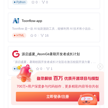
延迟
使用CDN加速
0
0
Python
环境检测脚本
（save as
check_env.sh
）：
Toonflow-app
#!/bin/bash
# 环境检测脚本：验证关键依赖和系统状态
Toonflow 是一款 AI 短剧漫剧工具，能够利用 AI 技术将小说自动转化为剧本，并结合 AI 生成的图片和视频，实现高效的短剧创作。借助 Toonflow，可以轻松完成从文字到影像的全流程，让短剧制作变得更加智能与便捷。
echo
"=== 系统环境检测 ==="
0
16
HTML
# 检查Docker是否安装并运行
if
command
 -v docker &> /dev/null; 
then
echo
"Docker: 已安装 
$(docker --version | awk '{print 
if
 docker info &> /dev/null; 
then
源启盛夏_AtomGit暑期开发者成长计划
echo
"Docker状态: 运行中"
else
「源启盛夏」暑期校园开发者成长计划旨在激活校园开源力量，通过积分激励、认证扶持、资源倾斜等形式，引导高校组织和开发者完成「入驻 — 建项目 — 做贡献 — 获认证 — 得资源」的完整闭环。无论你是想带领社团入驻平台的组织者，还是希望用代码贡献证明自己的开发者，都能在这里找到属于你的成长路径。
echo
"Docker状态: 未运行 (需要启动Docker服务)"
0
1
Markdown
fi
else
echo
"Docker: 未安装 (必须安装Docker 20.10.0+)"
fi
700万+用户深度参与代码创作，更多精彩内容等你共创
AionUi
# 检查Docker Compose
免费、本地、开源的 24/7 全天候 Cowork 应用，以及适用于 Gemini CLI、Claude Code、Codex、OpenCode、Qwen Code、Goose CLI、Auggie 等的 OpenClaw | 🌟 喜欢就点star吧
if
command
 -v docker-compose &> /dev/null; 
then
立即登录/注册
echo
"Docker Compose: 已安装 
$(docker-compose --versio
0
6
TypeScript
else