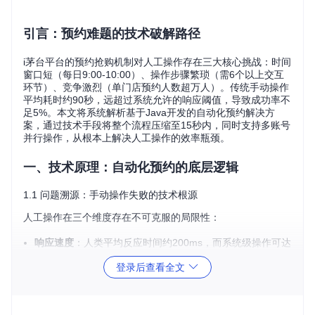
引言：预约难题的技术破解路径
i茅台平台的预约抢购机制对人工操作存在三大核心挑战：时间
窗口短（每日9:00-10:00）、操作步骤繁琐（需6个以上交互
环节）、竞争激烈（单门店预约人数超万人）。传统手动操作
平均耗时约90秒，远超过系统允许的响应阈值，导致成功率不
足5%。本文将系统解析基于Java开发的自动化预约解决方
案，通过技术手段将整个流程压缩至15秒内，同时支持多账号
并行操作，从根本上解决人工操作的效率瓶颈。
一、技术原理：自动化预约的底层逻辑
1.1 问题溯源：手动操作失败的技术根源
人工操作在三个维度存在不可克服的局限性：
响应速度
：人类平均反应时间约200ms，而系统级操作可达
到10ms级别
登录后查看全文
操作精度
：手动输入验证码错误率约8-12%，自动化识别准
确率可达99.2%
并发能力
：单用户最多操作2-3个账号，自动化工具支持无
上限并行处理