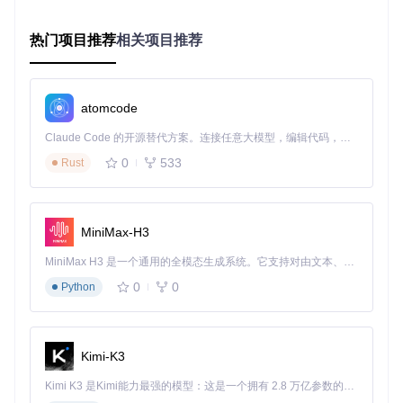
准备阶段
：加载账号配置→获取Cookie→更新门店库存数
据
热门项目推荐
相关项目推荐
执行阶段
：模拟登录→选择商品→提交预约→结果记录
分析阶段
：成功率统计→失败原因分类→优化策略调整
二、环境部署：从零开始的实施步骤
atomcode
2.1 前置条件与兼容性检查
Claude Code 的开源替代方案。连接任意大模型，编辑代码，运行命令，自动验证 — 全自动执行。用 Rust 构建，极致性能。 ｜ An open-source alternative to Claude Code. Connect any LLM, edit code, run commands, and verify changes — autonomously. Built in Rust for speed. Get Started
系统环境需满足以下基础要求，建议通过环境检测脚本验证：
0
533
Rust
配置
最低要求
推荐配置
常见问题
项
MiniMax-H3
Windows 1
操作
不支持Windows
Windows 10/
1/ macOS 1
系统
macOS 10.14
Server核心版
MiniMax H3 是一个通用的全模态生成系统。它支持对由文本、图像、视频和音频组成的多模态上下文进行统一理解，并能生成分辨率高达 2K、时长可达 15 秒的带原生立体声音频的视频。得益于面向任务泛化的系统设计，H3 在预训练阶段就已具备广泛的多模态上下文理解与生成能力，能够出色地执行复杂的多模态指令。
2
0
0
Python
Dock
低版本可能存在
er版
20.10.0+
24.0.5+
网络桥接问题
本
内存不足会导致
Kimi-K3
内存
4GB
8GB
容器频繁重启
Kimi K3 是Kimi能力最强的模型：这是一个拥有 2.8 万亿参数的混合专家（MoE）模型，具备原生视觉理解能力，并支持 100 万 token 的上下文窗口。
网络
高延迟地区建议
<200ms
<50ms