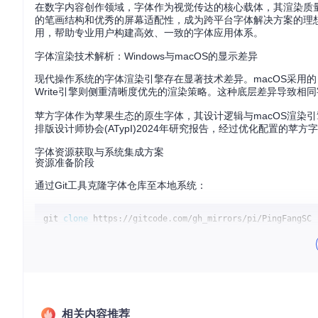
在数字内容创作领域，字体作为视觉传达的核心载体，其渲染质量直接
的笔画结构和优秀的屏幕适配性，成为跨平台字体解决方案的理想
用，帮助专业用户构建高效、一致的字体应用体系。
字体渲染技术解析：Windows与macOS的显示差异
现代操作系统的字体渲染引擎存在显著技术差异。macOS采用的 Qua
Write引擎则侧重清晰度优先的渲染策略。这种底层差异导致相
苹方字体作为苹果生态的原生字体，其设计逻辑与macOS渲染引
排版设计师协会(ATypI)2024年研究报告，经过优化配置的苹方
字体资源获取与系统集成方案
资源准备阶段
通过Git工具克隆字体仓库至本地系统：
git 
clone
仓库包含两种主流字体格式：TrueType(TTF)适用于系统级安装，We
少约30%，加载速度提升40%。
多场景部署策略
系统全局部署
（适用于办公软件、桌面应用）
相关内容推荐