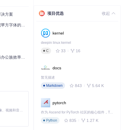
项目优选
收起
解决方案
字体的技术指南
kernel
deepin linux kernel
33
16
C
效率提升40%
docs
暂无描述
843
5.64 K
Markdown
pytorch
MiniMax H3 是一个通用的全模态生成系统。它支持对由文本、图像、视频和音频组成的多模态上下文进行统一理解，并能生成分辨率高达 2K、时长可达 15 秒的带原生立体声音频的视频。得益于面向任务泛化的系统设计，H3 在预训练阶段就已具备广泛的多模态上下文理解与生成能力，能够出色地执行复杂的多模态指令。
作为 Ascend for PyTorch 社区的核心组件，TorchNPU 是昇腾专为 PyTorch 打造的深度学习适配插件，使 PyTorch 框架能够直接调用昇腾 NPU，为开发者提供昇腾 AI 处理器的超强算力。
835
1.27 K
Python