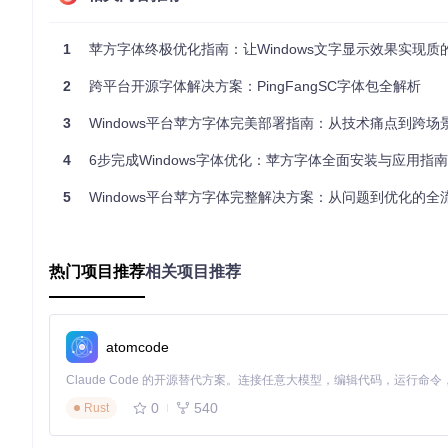
导航至TTF字体目录：
cd PingFangSC/ttf
执行批量安装命令（管理员权限）：
for %f in (*.ttf
1
苹方字体终极优化指南：让Windows文字显示效果实现质
验证安装结果：
fontutil -list | findstr "PingFa
2
跨平台开源字体解决方案：PingFangSC字体包全解析
开发环境集成
（适用于前端/设计项目） 在项目根目录创建字
3
Windows平台苹方字体完美部署指南：从技术痛点到跨场
{
4
6步完成Windows字体优化：苹方字体全面安装与应用指南
"fontFamily"
:
"PingFangSC"
,
"formats"
:
[
"woff2"
,
"ttf"
]
,
5
Windows平台苹方字体完整解决方案：从问题到优化的全
"weights"
:
[
"Ultralight"
,
"Thin"
,
"Light"
,
"Regular
}
字重体系与场景化应用指南
热门项目推荐
相关项目推荐
苹方字体提供的六种字重构成完整的视觉表达体系，每种字重都
🔍
字重特性矩阵
atomcode
Ultralight（极细体）
：100字重，适用于数据可视化图表注释
Thin（纤细体）
：200字重，理想用于移动端界面正文、电子
Light（细体）
：300字重，适合长篇文档、学术论文等高密
0
540
Rust
Regular（常规体）
：400字重，通用标准字重，适用于大多
Medium（中黑体）
：500字重，适合导航菜单、小标题等需