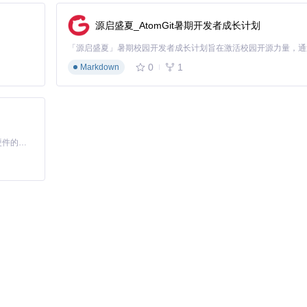
展示、警示信息
源启盛夏_AtomGit暑期开发者成长计划
I数据，Medium呈现分类标题，Regular展示详细指标，通过字重层级
0
1
Markdown
合可实现95%以上的视觉一致性：
基于Python的Xiaozhi AI，适用于想要完整Xiaozhi体验而无需拥有专用硬件的用户。
ns-serif;
