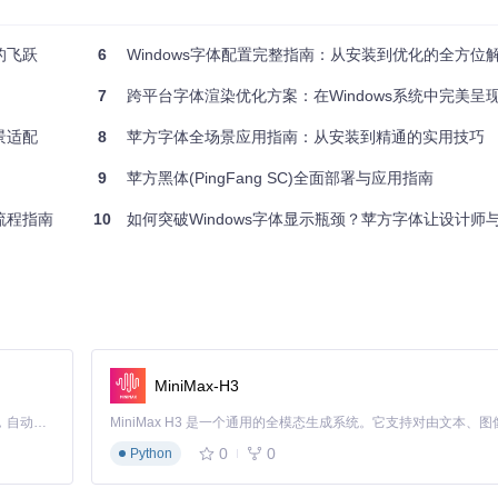
) do @fontutil -install "%f"
的飞跃
6
Windows字体配置完整指南：从安装到优化的全方位
ng"
7
跨平台字体渲染优化方案：在Windows系统中完美呈现苹方
体配置文件
font-config.json
：
景适配
8
苹方字体全场景应用指南：从安装到精通的实用技巧
9
苹方黑体(PingFang SC)全面部署与应用指南
流程指南
10
如何突破Windows字体显示瓶颈？苹方字体让设计师与办公族
"
,
"Medium"
,
"Semibold"
]
有其最优应用场景：
MiniMax-H3
、轻量级UI元素
书内容
Claude Code 的开源替代方案。连接任意大模型，编辑代码，运行命令，自动验证 — 全自动执行。用 Rust 构建，极致性能。 ｜ An open-source alternative to Claude Code. Connect any LLM, edit code, run commands, and verify changes — autonomously. Built in Rust for speed. Get Started
度阅读场景
0
0
Python
数办公文档
要适度突出的内容