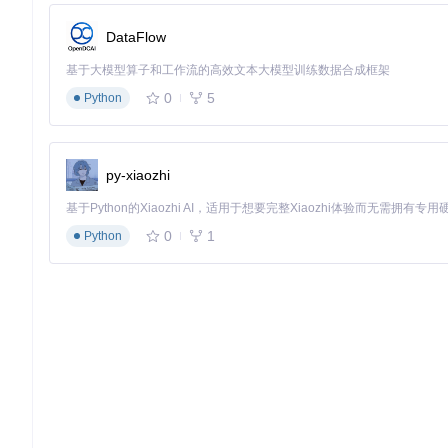
Semibold（中粗体）
：600字重，适用于主标题、关键数据
DataFlow
创意应用示例：在数据仪表盘设计中，采用Semibold显示核心KP
息架构，使用户能在3秒内完成关键信息定位。
基于大模型算子和工作流的高效文本大模型训练数据合成框架
跨平台一致性解决方案
0
5
Python
企业级应用常面临多系统字体显示不一致的挑战。通过以下技术组
CSS变量定义
（前端实现）
py-xiaozhi
:root
 {

--font-pingfang
: 
"PingFang SC"
, 
"Microsoft YaHei"
, sa
--font-light
: 
300
;

0
1
Python
--font-regular
: 
400
;

--font-medium
: 
500
;

}

body
 {

font-family
: 
var
(--font-pingfang);

font-weight
: 
var
(--font-regular);

Windows注册表优化
（系统级配置）
Windows Registry Editor Version 5.00
