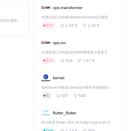
ops-transformer
构建清晰的视觉信
本项目是CANN提供的transformer类大模型算子库，实现网络在NPU上加速计算。
「源启盛夏」暑期校园开发者成长计划旨在激活校园开源力量，通过积分激励、认证扶持、资源倾斜等形式，引导高校组织和开发者完成「入驻 — 建项目 — 做贡献 — 获认证 — 得资源」的完整闭环。无论你是想带领社团入驻平台的组织者，还是希望用代码贡献证明自己的开发者，都能在这里找到属于你的成长路径。
1.03 K
2.44 K
C++
ops-nn
本项目是CANN提供的神经网络类计算算子库，实现网络在NPU上加速计算。
839
1.67 K
C++
kernel
openEuler内核是openEuler操作系统的核心，既是系统性能与稳定性的基石，也是连接处理器、设备与服务的桥梁。
507
540
C
flutter_flutter
本仓库是 Flutter SDK 与 Flutter Engine 的 OpenHarmony 适配版本，由 CPF-Flutter 团队维护。开发者可使用熟悉的 Flutter 技术栈开发 OpenHarmony 应用，3.35.7 及以后的适配版本可基于本仓库源码构建支持 OpenHarmony 的 Flutter Engine。
1.13 K
304
Dart