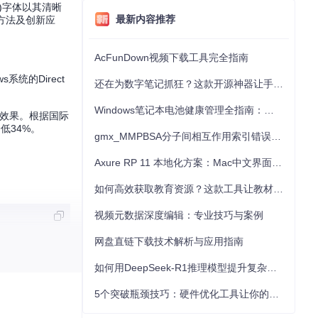
)字体以其清晰
最新内容推荐
方法及创新应
AcFunDown视频下载工具完全指南
统的Direct
还在为数字笔记抓狂？这款开源神器让手写批注效率提升300%
Windows笔记本电池健康管理全指南：从根源解决电池损耗问题
示效果。根据国际
低34%。
gmx_MMPBSA分子间相互作用索引错误的深度诊断与解决
Axure RP 11 本地化方案：Mac中文界面优化与原型设计工具汉化全指南
如何高效获取教育资源？这款工具让教材下载效率提升80%
视频元数据深度编辑：专业技巧与案例
网盘直链下载技术解析与应用指南
TF格式文件体积减
如何用DeepSeek-R1推理模型提升复杂任务解决能力：完整指南
5个突破瓶颈技巧：硬件优化工具让你的电脑性能提升30%