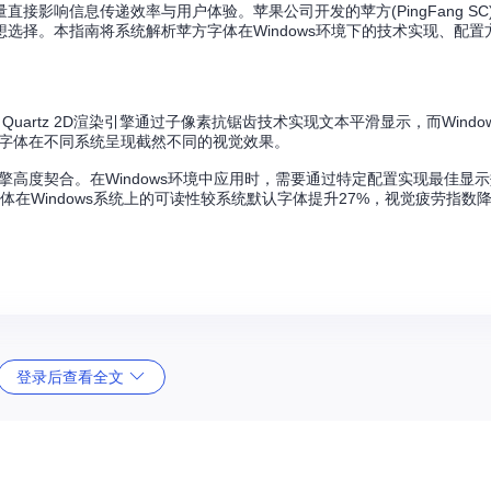
影响信息传递效率与用户体验。苹果公司开发的苹方(PingFang SC
选择。本指南将系统解析苹方字体在Windows环境下的技术实现、配置
rtz 2D渲染引擎通过子像素抗锯齿技术实现文本平滑显示，而Windows系
同字体在不同系统呈现截然不同的视觉效果。
擎高度契合。在Windows环境中应用时，需要通过特定配置实现最佳显
字体在Windows系统上的可读性较系统默认字体提升27%，视觉疲劳指数降
登录后查看全文
b Open Font Format 2.0(WOFF2)针对网页应用优化，后者较T