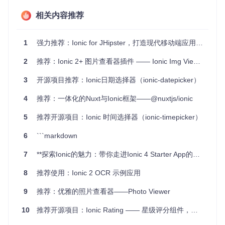
易于集成
：只需简单的命令行安装，即可快速启用 Deepli
nk 功能。
相关内容推荐
多平台支持
：全面支持 iOS 和 Android，跨平台无障碍。
灵活配置
：自定义 URL 方案与 Universal/App Links 可自
1
强力推荐：Ionic for JHipster，打造现代移动端应用的快捷途径
由切换，适应不同场景需求。
Angular 集成优化
：对于 Ionic/Angular 应用，提供了方
2
推荐：Ionic 2+ 图片查看器插件 —— Ionic Img Viewer
便的路由与自动导航功能。
社区维护
：持续更新，问题修复及时，有良好的社区支
3
开源项目推荐：Ionic日期选择器（ionic-datepicker）
持。
4
推荐：一体化的Nuxt与Ionic框架——@nuxtjs/ionic
通过 Ionic Deeplinks 插件，你可以为你的应用添加深度链接
功能，提升用户体验，打造更加流畅的应用导航流程。现在就
5
推荐开源项目：Ionic 时间选择器（ionic-timepicker）
开始尝试，让 Deeplink 功能为你的应用增添一份便捷和魅力
吧！
6
```markdown
7
**探索Ionic的魅力：带你走进Ionic 4 Starter App的世界**
8
推荐使用：Ionic 2 OCR 示例应用
9
推荐：优雅的照片查看器——Photo Viewer
10
推荐开源项目：Ionic Rating —— 星级评分组件，专为Ionic打造