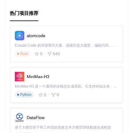
热门项目推荐
atomcode
Claude Code 的开源替代方案。连接任意大模型，编辑代码，运行命令，自动验证 — 全自动执行。用 Rust 构建，极致性能。 ｜ An open-source alternative to Claude Code. Connect any LLM, edit code, run commands, and verify changes — autonomously. Built in Rust for speed. Get Started
0
540
Rust
MiniMax-H3
MiniMax H3 是一个通用的全模态生成系统。它支持对由文本、图像、视频和音频组成的多模态上下文进行统一理解，并能生成分辨率高达 2K、时长可达 15 秒的带原生立体声音频的视频。得益于面向任务泛化的系统设计，H3 在预训练阶段就已具备广泛的多模态上下文理解与生成能力，能够出色地执行复杂的多模态指令。
0
0
Python
DataFlow
基于大模型算子和工作流的高效文本大模型训练数据合成框架