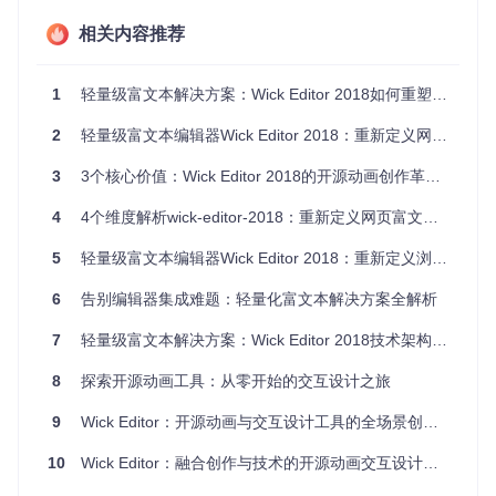
相关内容推荐
这个600x400的文件拖放导入界面，直观展示了其核心设计哲
学——将复杂功能封装为独立交互单元。在实际项目中，我只
1
轻量级富文本解决方案：Wick Editor 2018如何重塑网页编辑体验
需引入基础编辑模块，再通过插件系统添加图片上传、公式编
辑等功能，最终构建包体积控制在150KB以内。
2
轻量级富文本编辑器Wick Editor 2018：重新定义网页内容创作体验
核心价值
：采用Web Components技术实现的组件化架
3
3个核心价值：Wick Editor 2018的开源动画创作革新定位
构，既解决了传统编辑器的性能问题，又保留了功能扩展
的灵活性。
4
4个维度解析wick-editor-2018：重新定义网页富文本编辑体验
三、深度解析：核心能力的差异化构建
1. 即插即用的功能模块
5
轻量级富文本编辑器Wick Editor 2018：重新定义浏览器内容创作体验
项目的
src/editor/tools
目录下，每个工具（如Ellipse.js、
6
告别编辑器集成难题：轻量化富文本解决方案全解析
Text.js）都是独立封装的功能单元。这种设计让我可以像搭积
木一样选择需要的编辑工具，避免加载冗余代码。
7
轻量级富文本解决方案：Wick Editor 2018技术架构与实践指南
2. 零冲突集成方案
8
探索开源动画工具：从零开始的交互设计之旅
通过自定义元素特性，编辑器可以像普通HTML标签一样嵌入
9
Wick Editor：开源动画与交互设计工具的全场景创作解决方案
页面：
10
Wick Editor：融合创作与技术的开源动画交互设计平台
<
wick-editor
height
=
"500px"
theme
=
"dark"
>
</
wick-editor
>