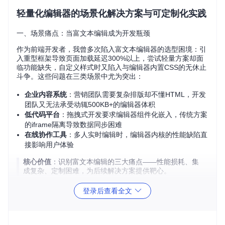
轻量化编辑器的场景化解决方案与可定制化实践
一、场景痛点：当富文本编辑成为开发瓶颈
作为前端开发者，我曾多次陷入富文本编辑器的选型困境：引
入重型框架导致页面加载延迟300%以上，尝试轻量方案却面
临功能缺失，自定义样式时又陷入与编辑器内置CSS的无休止
斗争。这些问题在三类场景中尤为突出：
企业内容系统
：营销团队需要复杂排版却不懂HTML，开发
团队又无法承受动辄500KB+的编辑器体积
低代码平台
：拖拽式开发要求编辑器组件化嵌入，传统方案
的iframe隔离导致数据同步困难
在线协作工具
：多人实时编辑时，编辑器内核的性能缺陷直
接影响用户体验
核心价值
：识别富文本编辑的三大痛点——性能损耗、集
成复杂、定制困难，为后续解决方案提供靶心。
二、解决方案：组件化架构的破局之道
登录后查看全文
Wick Editor 2018通过"编辑组件乐高"理念彻底重构了富文本
编辑体验。就像用标准化积木搭建不同造型，它将编辑器拆解
为独立功能模块，开发者可以按需组合：