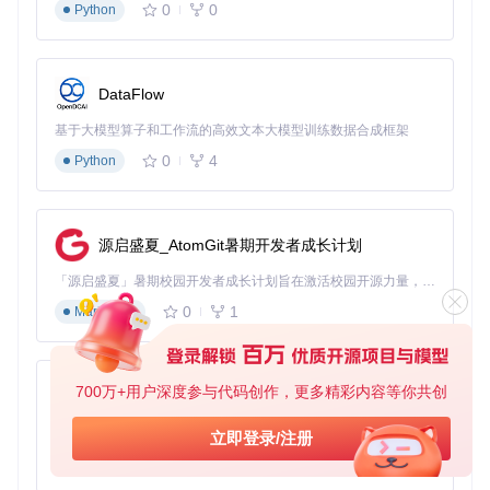
实现路径
：基于
lib/socket.io-1.2.0.js
构建实时通信
0
0
Python
层，配合
pouchdb-6.3.4.min.js
实现离线数据同步，通过
W
ickProject.Compressor.js
优化操作历史存储
3. 教育内容创作
DataFlow
行业
：在线教育平台
基于大模型算子和工作流的高效文本大模型训练数据合成框架
需求
：支持公式、代码块、多媒体的教学内容创作
实现路径
：扩展
src/editor/interfaces/ScriptingIDE.
0
4
Python
js
实现代码高亮，集成
lib/mathquill.js
（需额外安装）提
供公式编辑能力
核心价值
：三个垂直领域的落地案例证明，Wick Editor 20
源启盛夏_AtomGit暑期开发者成长计划
18的组件化架构能够灵活适应不同场景需求，降低定制开
发成本。
「源启盛夏」暑期校园开发者成长计划旨在激活校园开源力量，通过积分激励、认证扶持、资源倾斜等形式，引导高校组织和开发者完成「入驻 — 建项目 — 做贡献 — 获认证 — 得资源」的完整闭环。无论你是想带领社团入驻平台的组织者，还是希望用代码贡献证明自己的开发者，都能在这里找到属于你的成长路径。
五、价值总结：可定制化驱动的编辑器选型
0
1
Markdown
采用"反常规排序法"，我们将Wick Editor 2018的核心价值重
新排序：
700万+用户深度参与代码创作，更多精彩内容等你共创
py-xiaozhi
可定制化
：通过
src/editor/interfaces/
目录下的界面
组件和
tools/
目录的编辑工具，开发者能精确控制编辑器
基于Python的Xiaozhi AI，适用于想要完整Xiaozhi体验而无需拥有专用硬件的用户。
立即登录/注册
的每一个细节
0
1
Python
轻量化
：核心包体积<100KB，完整功能加载<200KB，较