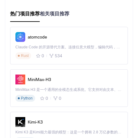
这种隔离性彻底解决了我过去常遇到的样式污染问题。
热门项目推荐
相关项目推荐
3. 渐进式扩展机制
lib/
目录下的各类扩展库（如video-export、beautify.js）采
用按需加载模式，配合
WickProject.Exporter.js
中的动态
atomcode
导入逻辑，实现了功能的"用则加载，不用不加载"。
Claude Code 的开源替代方案。连接任意大模型，编辑代码，运行命令，自动验证 — 全自动执行。用 Rust 构建，极致性能。 ｜ An open-source alternative to Claude Code. Connect any LLM, edit code, run commands, and verify changes — autonomously. Built in Rust for speed. Get Started
核心价值
：三大技术特性形成合力——组件化设计保证轻
0
534
量性，自定义元素实现无冲突集成，插件系统支持功能扩
Rust
展，构建出平衡性能与功能的编辑器解决方案。
四、应用场景：三维视角下的行业实践
1. 低代码平台集成
MiniMax-H3
行业
：企业级低代码开发平台
MiniMax H3 是一个通用的全模态生成系统。它支持对由文本、图像、视频和音频组成的多模态上下文进行统一理解，并能生成分辨率高达 2K、时长可达 15 秒的带原生立体声音频的视频。得益于面向任务泛化的系统设计，H3 在预训练阶段就已具备广泛的多模态上下文理解与生成能力，能够出色地执行复杂的多模态指令。
需求
：在可视化表单设计器中嵌入富文本组件
实现路径
：通过
src/player/
目录下的轻量化播放器组件，将
0
0
Python
编辑器功能集成到拖拽面板，利用
WickPlayer.js
实现编辑
态与预览态的无缝切换
2. 在线协作系统
Kimi-K3
行业
：团队协作SaaS平台
Kimi K3 是Kimi能力最强的模型：这是一个拥有 2.8 万亿参数的混合专家（MoE）模型，具备原生视觉理解能力，并支持 100 万 token 的上下文窗口。
需求
：多人实时编辑文档并保留操作历史