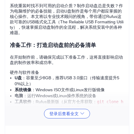
系统重装时找不到可用的启动介质？制作启动盘总是失败？作
为电脑维护的必备技能，启动U盘制作是每个用户都应掌握的
核心操作。本文将以专业技术顾问的视角，带你通过Rufus这
款可靠的USB格式化工具（The Reliable USB Formatting Utili
ty），快速掌握启动盘制作的全流程，解决系统安装中的各种
难题。
准备工作：打造启动盘前的必备清单
在开始制作前，请确保完成以下准备工作，这将直接影响启动
盘的制作效率和成功率。
硬件与软件准备
U盘
：容量至少8GB，推荐USB 3.0接口（传输速度提升5
0%以上）
系统镜像
：Windows ISO文件或Linux发行版镜像
电脑
：运行Windows或Linux操作系统的设备
工具软件
：Rufus最新版（从官方仓库获取：
git clone h
ttps://gitcode.com/GitHub_Trending/ru/rufus
）
登录后查看全文
⌛ 预估完成时间：5分钟
UEFI/BIOS模式检测