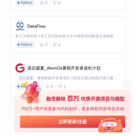
0
0
Python
⌛ 预估完成时间：2分钟
💡
小贴士
：Linux镜像建议选择EXT4文件系统，兼容性更好。
DataFlow
第三步：启动制作与进度监控
基于大模型算子和工作流的高效文本大模型训练数据合成框架
确认所有设置无误后点击"开始"按钮
0
4
Python
弹出格式化警告时，确认已备份U盘中数据后点击"确定"
等待进度条完成（USB 3.0 U盘制作Windows 11约需10分
钟）
出现"准备就绪"提示后，安全移除U盘
源启盛夏_AtomGit暑期开发者成长计划
「源启盛夏」暑期校园开发者成长计划旨在激活校园开源力量，通过积分激励、认证扶持、资源倾斜等形式，引导高校组织和开发者完成「入驻 — 建项目 — 做贡献 — 获认证 — 得资源」的完整闭环。无论你是想带领社团入驻平台的组织者，还是希望用代码贡献证明自己的开发者，都能在这里找到属于你的成长路径。
⌛ 预估完成时间：10-15分钟（取决于U盘速度和镜像大小）
0
1
Markdown
📌
重点总结
：整个制作流程分为参数配置、优化设置和进度监
控三个阶段，关键在于根据目标电脑的启动模式选择正确的分
区方案，并根据系统类型调整文件系统格式。
700万+用户深度参与代码创作，更多精彩内容等你共创
py-xiaozhi
高级应用：超越基础的启动盘技巧
基于Python的Xiaozhi AI，适用于想要完整Xiaozhi体验而无需拥有专用硬件的用户。
立即登录/注册
0
1
Python
不同场景启动盘选择建议