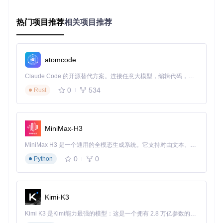
第一步：配置Rufus基本参数
插入U盘后运行Rufus，程序会自动识别设备
热门项目推荐
相关项目推荐
在"设备"下拉菜单中选择目标U盘（务必确认盘符正确）
点击"选择"按钮加载系统镜像文件
分区方案选择：UEFI模式选GPT，BIOS模式选MBR
atomcode
Claude Code 的开源替代方案。连接任意大模型，编辑代码，运行命令，自动验证 — 全自动执行。用 Rust 构建，极致性能。 ｜ An open-source alternative to Claude Code. Connect any LLM, edit code, run commands, and verify changes — autonomously. Built in Rust for speed. Get Started
⌛ 预估完成时间：3分钟
0
534
Rust
⚠️
注意事项
：选择设备时务必仔细核对容量和盘符，避免误格
式化重要数据。
MiniMax-H3
第二步：高级选项与系统优化
点击"显示高级格式选项"展开更多设置
MiniMax H3 是一个通用的全模态生成系统。它支持对由文本、图像、视频和音频组成的多模态上下文进行统一理解，并能生成分辨率高达 2K、时长可达 15 秒的带原生立体声音频的视频。得益于面向任务泛化的系统设计，H3 在预训练阶段就已具备广泛的多模态上下文理解与生成能力，能够出色地执行复杂的多模态指令。
文件系统推荐选择NTFS（支持4GB以上文件）
0
0
Python
对于Windows 11镜像，点击"图像选项"旁的下拉箭头，选
择"自定义Windows安装"
勾选必要优化选项：
移除4GB内存、安全启动和TPM 2.0要求
Kimi-K3
创建本地账户，跳过微软在线账户
禁用数据收集，保护个人隐私
Kimi K3 是Kimi能力最强的模型：这是一个拥有 2.8 万亿参数的混合专家（MoE）模型，具备原生视觉理解能力，并支持 100 万 token 的上下文窗口。