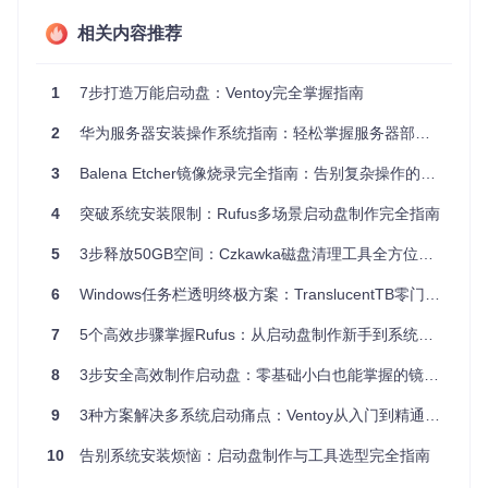
不同电脑需要匹配不同的分区方案，提前检测启动模式至关重
相关内容推荐
要：
💡
小贴士
：按下
Win + R
输入
msinfo32
，在"BIOS模式"项可
1
7步打造万能启动盘：Ventoy完全掌握指南
查看当前系统启动方式。
2
华为服务器安装操作系统指南：轻松掌握服务器部署技能
启
动
推荐分区方
适用场景
支持系统
3
Balena Etcher镜像烧录完全指南：告别复杂操作的系统安装神器
模
案
式
4
突破系统安装限制：Rufus多场景启动盘制作完全指南
传统主板
MBR（主
Windows 7及更早版
BIO
（2010年
5
3步释放50GB空间：Czkawka磁盘清理工具全方位优化指南
S
引导记录）
本
前）
6
Windows任务栏透明终极方案：TranslucentTB零门槛配置指南
现代主板
GPT（GUI
Windows 8/10/11、
UE
（2010年
FI
D分区表）
Linux最新发行版
7
5个高效步骤掌握Rufus：从启动盘制作新手到系统安装专家
后）
8
3步安全高效制作启动盘：零基础小白也能掌握的镜像烧录工具指南
📌
重点总结
：确认启动模式是制作启动盘的基础，错误的分区
方案会导致无法启动。准备阶段需同时完成硬件检查、镜像下
9
3种方案解决多系统启动痛点：Ventoy从入门到精通指南
载和模式检测三项任务。
10
告别系统安装烦恼：启动盘制作与工具选型完全指南
核心操作：3步完成启动盘制作