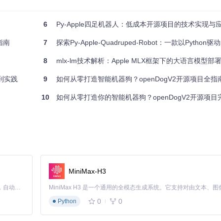
6
Py-Apple四足机器人：低成本开源项目的技术实现与
指南
7
探索Py-Apple-Quadruped-Robot：一款以Pytho
8
mlx-lm技术解析：Apple MLX框架下的大语言模型部
节角度
门到实践
9
如何从零打造智能机器狗？openDogV2开源项目全指南
10
如何从零打造你的智能机器狗？openDogV2开源项目完
MiniMax-H3
Claude Code 的开源替代方案。连接任意大模型，编辑代码，运行命令，自动验证 — 全自动执行。用 Rust 构建，极致性能。 ｜ An open-source alternative to Claude Code. Connect any LLM, edit code, run commands, and verify changes — autonomously. Built in Rust for speed. Get Started
发环境
0
0
Python
in
通过官方烧录工具写入控制板