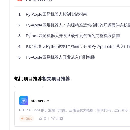
2. 运动控制算法
运动控制模块包含多种步态实现：
1
Py-Apple四足机器人控制实战指南
PA_TROT.py
：四足小跑算法，实现稳定的动态行走
2
Py-Apple四足机器人：实现精准运动控制的开源硬件实践
PA_WALK.py
：静态步行控制，适合低速度高精度场景
3
Python四足机器人开发从硬件到代码的完整实践指南
PA_STABLIZE.py
：姿态稳定系统，通过IMU数据实时调整关
3. 硬件抽象层
4
四足机器人Python控制全指南：开源Py-Apple项目从入
硬件驱动模块提供统一接口：
5
Py-Apple四足机器人开发从入门到实践
PA_SERVO.py
：舵机控制驱动，支持角度校准与限位保护
PA_IMU.py
：惯性测量单元数据处理，提供姿态解算
PA_IK.py
：逆运动学求解，将坐标转换为关节角度
热门项目推荐
相关项目推荐
实践指南：从配置到运行的完整流程
atomcode
快速配置流程
环境准备
：安装
软件和驱动/2软件/uPyCraft_V1.1.exe
开
参数配置
：修改
V6.8 源代码/config.py
设置舵机参数
0
533
Rust
固件烧录
：使用
V6.8 MicroPython 固件/micropython.b
关键参数调优技巧