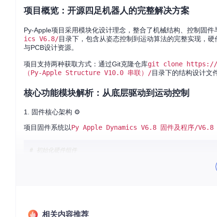
项目概览：开源四足机器人的完整解决方案
Py-Apple项目采用模块化设计理念，整合了机械结构、控制
ics V6.8/
目录下，包含从姿态控制到运动算法的完整实现，硬
与PCB设计资源。
项目支持两种获取方式：通过Git克隆仓库
git clone https:/
（Py-Apple Structure V10.0 串联）/
目录下的结构设计文件
核心功能模块解析：从底层驱动到运动控制
1. 固件核心架构 ⚙️
项目固件系统以
Py Apple Dynamics V6.8 固件及程序/V6.8
# 初始化硬件组件
from
 pyb 
import
 Servo

s1 = Servo(
1
)  
# 舵机初始化
# 主控制循环
while
True
:

# 执行步态算法
相关内容推荐