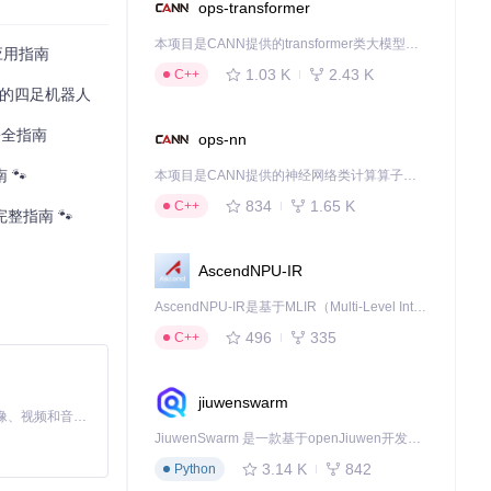
ops-transformer
本项目是CANN提供的transformer类大模型算子库，实现网络在NPU上加速计算。
应用指南
1.03 K
2.43 K
C++
n驱动的四足机器人
署全指南
ops-nn
 🐾
本项目是CANN提供的神经网络类计算算子库，实现网络在NPU上加速计算。
834
1.65 K
C++
整指南 🐾
AscendNPU-IR
AscendNPU-IR是基于MLIR（Multi-Level Intermediate Representation）构建的，面向昇腾亲和算子编译时使用的中间表示，提供昇腾完备表达能力，通过编译优化提升昇腾AI处理器计算效率，支持通过生态框架使能昇腾AI处理器与深度调优
496
335
C++
jiuwenswarm
MiniMax H3 是一个通用的全模态生成系统。它支持对由文本、图像、视频和音频组成的多模态上下文进行统一理解，并能生成分辨率高达 2K、时长可达 15 秒的带原生立体声音频的视频。得益于面向任务泛化的系统设计，H3 在预训练阶段就已具备广泛的多模态上下文理解与生成能力，能够出色地执行复杂的多模态指令。
JiuwenSwarm 是一款基于openJiuwen开发的智能AI Agent，它能够将大语言模型的强大能力，通过你日常使用的各类通讯应用，直接延伸至你的指尖。
3.14 K
842
Python