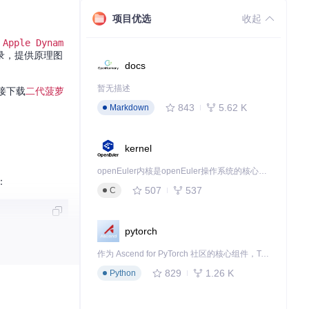
项目优选
收起
 Apple Dynam
录，提供原理图
docs
暂无描述
接下载
二代菠萝
843
5.62 K
Markdown
kernel
openEuler内核是openEuler操作系统的核心，既是系统性能与稳定性的基石，也是连接处理器、设备与服务的桥梁。
：
507
537
C
pytorch
作为 Ascend for PyTorch 社区的核心组件，TorchNPU 是昇腾专为 PyTorch 打造的深度学习适配插件，使 PyTorch 框架能够直接调用昇腾 NPU，为开发者提供昇腾 AI 处理器的超强算力。
829
1.26 K
Python