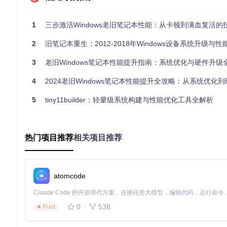
图1：Windows安装程序中的磁盘分区界面，显示256GB未分
1
三步激活Windows老旧笔记本性能：从卡顿到满血复活的技术
二、方案选型：三大系统方案横向对比
2
旧笔记本重生：2012-2018年Windows设备系统升级与性能
2.1 替代系统方案对比分析
3
老旧Windows笔记本性能提升指南：系统优化与硬件升级
方案
操作难度
硬件资源占用率
软
Windows LTSC版
4
2024老旧Windows笔记本性能提升全攻略：从系统优化
★★☆☆☆
中（约40%内存）
✅
⚠
Linux发行版
★★★☆☆
低（约25%内存）
5
tiny11builder：轻量级系统构建与性能优化工具全解析
★☆☆☆☆
极低（约20%内存）
❌
ChromeOS
关键决策点
：若主要用于办公和网页浏览，Linux发行版是最佳选择；
热门项目推荐
相关项目推荐
使用用户。
2.2 WSL2+Linux发行版混合方案
atomcode
WSL2（Windows Subsystem for Linux 2）提供了在W
优势
：同时拥有Windows的软件兼容性和Linux的轻量高效
适用场景
：开发者、需要特定Linux工具但又依赖Windows软
0
538
Rust
硬件要求
：支持Hyper-V的64位处理器，至少4GB内存（推荐