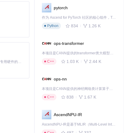
pytorch
作为 Ascend for PyTorch 社区的核心组件，TorchNPU 是昇腾专为 PyTorch 打造的深度学习适配插件，使 PyTorch 框架能够直接调用昇腾 NPU，为开发者提供昇腾 AI 处理器的超强算力。
834
1.26 K
Python
ops-transformer
本项目是CANN提供的transformer类大模型算子库，实现网络在NPU上加速计算。
1.03 K
2.44 K
C++
基于Python的Xiaozhi AI，适用于想要完整Xiaozhi体验而无需拥有专用硬件的用户。
ops-nn
本项目是CANN提供的神经网络类计算算子库，实现网络在NPU上加速计算。
838
1.67 K
C++
AscendNPU-IR
AscendNPU-IR是基于MLIR（Multi-Level Intermediate Representation）构建的，面向昇腾亲和算子编译时使用的中间表示，提供昇腾完备表达能力，通过编译优化提升昇腾AI处理器计算效率，支持通过生态框架使能昇腾AI处理器与深度调优
497
337
C++