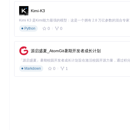
安装命令：
Kimi-K3
# 以管理员身份打开PowerShell
wsl 
--install
 Ubuntu
-22
.
04
# 如需指定其他发行版
0
0
Python
wsl 
--list
--online
wsl 
--install
-d
源启盛夏_AtomGit暑期开发者成长计划
三、实施指南：从硬件升级到系统部署
3.1 硬件升级实战
0
1
Markdown
内存升级步骤
（新手友好度：★★★☆☆）：
查阅笔记本手册，确定支持的内存类型和最大容量
购买匹配的DDR3或DDR4内存条（推荐至少8GB单条）
关闭电源，拆卸底部螺丝，找到内存插槽
按正确方向插入内存条，听到"咔嗒"声表示安装到位
SSD更换步骤
（新手友好度：★★☆☆☆）：
准备SATA或M.2接口SSD（根据笔记本型号选择）
使用工具克隆原系统或全新安装