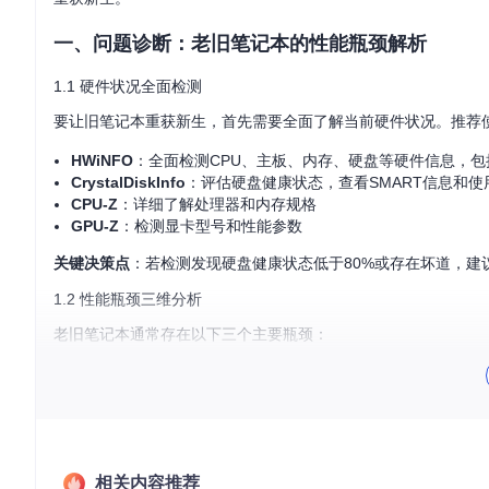
一、问题诊断：老旧笔记本的性能瓶颈解析
1.1 硬件状况全面检测
要让旧笔记本重获新生，首先需要全面了解当前硬件状况。推荐
HWiNFO
：全面检测CPU、主板、内存、硬盘等硬件信息，
CrystalDiskInfo
：评估硬盘健康状态，查看SMART信息和使
CPU-Z
：详细了解处理器和内存规格
GPU-Z
：检测显卡型号和性能参数
关键决策点
：若检测发现硬盘健康状态低于80%或存在坏道，建
1.2 性能瓶颈三维分析
老旧笔记本通常存在以下三个主要瓶颈：
存储瓶颈
：传统机械硬盘读写速度通常在50-100MB/s，而SSD
内存瓶颈
：4GB内存已无法满足现代操作系统和应用需求，多任
处理器瓶颈
：2015年前的处理器普遍为双核或早期四核，制程工
相关内容推荐