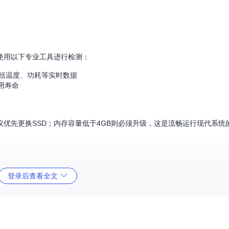
使用以下专业工具进行检测：
包括温度、功耗等实时数据
用寿命
议优先更换SSD；内存容量低于4GB则必须升级，这是流畅运行现代系统
可达500MB/s以上，升级SSD可使系统启动时间缩短70%以上。
登录后查看全文
务处理时频繁出现内存不足导致的卡顿。
艺落后，功耗控制不佳，运行现代应用时CPU占用率容易达到100%。