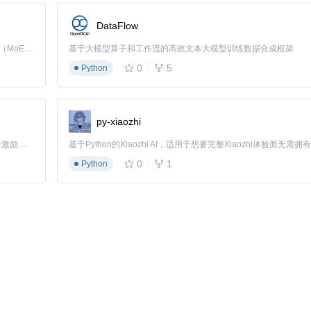
DataFlow
Kimi K3 是Kimi能力最强的模型：这是一个拥有 2.8 万亿参数的混合专家（MoE）模型，具备原生视觉理解能力，并支持 100 万 token 的上下文窗口。
基于大模型算子和工作流的高效文本大模型训练数据合成框架
0
5
Python
py-xiaozhi
「源启盛夏」暑期校园开发者成长计划旨在激活校园开源力量，通过积分激励、认证扶持、资源倾斜等形式，引导高校组织和开发者完成「入驻 — 建项目 — 做贡献 — 获认证 — 得资源」的完整闭环。无论你是想带领社团入驻平台的组织者，还是希望用代码贡献证明自己的开发者，都能在这里找到属于你的成长路径。
0
1
Python