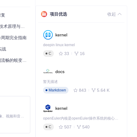
项目优选
收起
康复
术原理与实战方案
kernel
命周期完全指南
deepin linux kernel
实战
33
16
C
流畅的蜕变之路
docs
eOS仅推荐给轻度
暂无描述
843
5.64 K
Markdown
kernel
MiniMax H3 是一个通用的全模态生成系统。它支持对由文本、图像、视频和音频组成的多模态上下文进行统一理解，并能生成分辨率高达 2K、时长可达 15 秒的带原生立体声音频的视频。得益于面向任务泛化的系统设计，H3 在预训练阶段就已具备广泛的多模态上下文理解与生成能力，能够出色地执行复杂的多模态指令。
openEuler内核是openEuler操作系统的核心，既是系统性能与稳定性的基石，也是连接处理器、设备与服务的桥梁。
507
540
C