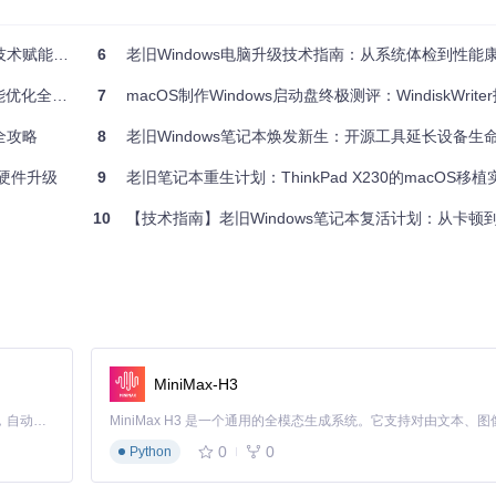
配空间，这是更换SSD后常见的初始状态
赋能指南
6
老旧Windows电脑升级技术指南：从系统体检到性能
优化全指南
7
macOS制作Windows启动盘终极测评：WindiskWriter技
全攻略
8
老旧Windows笔记本焕发新生：开源工具延长设备生
件兼容性
长期支持
推荐指数
到硬件升级
 完全兼容
5年
9
老旧笔记本重生计划：ThinkPad X230的macOS移植
★★★★☆
️ 部分兼容
长期
★★★★☆
10
【技术指南】老旧Windows笔记本复活计划：从卡顿到
 兼容性差
自动更新
★★☆☆☆
若需运行Windows专属软件，建议选择Windows LTSC版；Chrom
MiniMax-H3
indows环境下运行Linux的能力，是老旧电脑的理想选择：
Claude Code 的开源替代方案。连接任意大模型，编辑代码，运行命令，自动验证 — 全自动执行。用 Rust 构建，极致性能。 ｜ An open-source alternative to Claude Code. Connect any LLM, edit code, run commands, and verify changes — autonomously. Built in Rust for speed. Get Started
件的用户
0
0
Python
8GB）