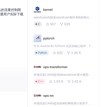
kernel
算法的流量控制限
普通用户实际下载
openEuler内核是openEuler操作系统的核心，既是系统性能与稳定性的基石，也是连接处理器、设备与服务的桥梁。
507
539
C
pytorch
作为 Ascend for PyTorch 社区的核心组件，TorchNPU 是昇腾专为 PyTorch 打造的深度学习适配插件，使 PyTorch 框架能够直接调用昇腾 NPU，为开发者提供昇腾 AI 处理器的超强算力。
832
1.26 K
Python
ops-transformer
本项目是CANN提供的transformer类大模型算子库，实现网络在NPU上加速计算。
1.03 K
2.43 K
C++
ops-nn
本项目是CANN提供的神经网络类计算算子库，实现网络在NPU上加速计算。