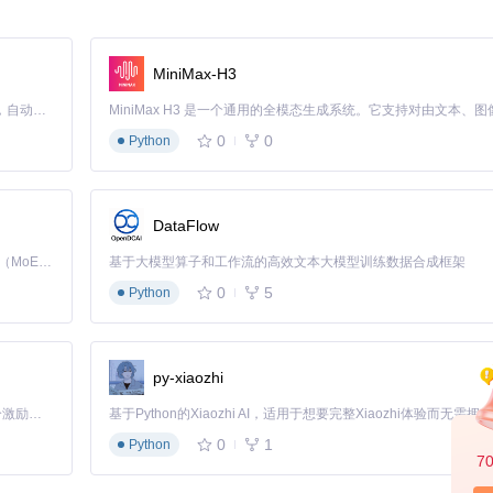
性
MiniMax-H3
Claude Code 的开源替代方案。连接任意大模型，编辑代码，运行命令，自动验证 — 全自动执行。用 Rust 构建，极致性能。 ｜ An open-source alternative to Claude Code. Connect any LLM, edit code, run commands, and verify changes — autonomously. Built in Rust for speed. Get Started
0
0
Python
保证稳定性的同时提供显著的速度提升。
DataFlow
Kimi K3 是Kimi能力最强的模型：这是一个拥有 2.8 万亿参数的混合专家（MoE）模型，具备原生视觉理解能力，并支持 100 万 token 的上下文窗口。
基于大模型算子和工作流的高效文本大模型训练数据合成框架
0
5
Python
py-xiaozhi
「源启盛夏」暑期校园开发者成长计划旨在激活校园开源力量，通过积分激励、认证扶持、资源倾斜等形式，引导高校组织和开发者完成「入驻 — 建项目 — 做贡献 — 获认证 — 得资源」的完整闭环。无论你是想带领社团入驻平台的组织者，还是希望用代码贡献证明自己的开发者，都能在这里找到属于你的成长路径。
0
1
Python
7