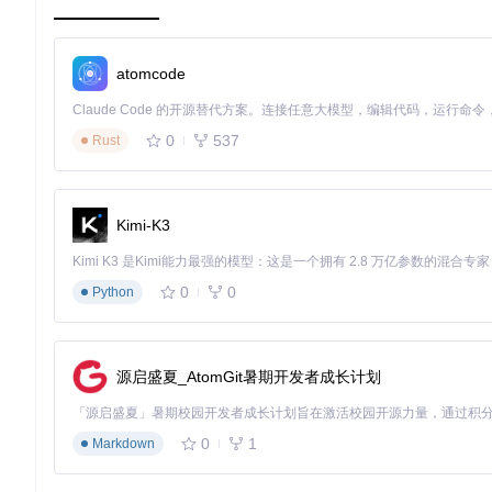
技术选型对比
加速方案
实现复杂度
适用场景
速度提升
稳定
atomcode
直链解析
中
多平台通用
5-10倍
高
P2P加速
高
热门资源
3-8倍
中
代理服务器
低
特定区域
2-3倍
低
0
537
Rust
协议优化
中
单一平台
3-5倍
中
本项目采用直链解析方案，通过配置化设计实现多平台适配，在
Kimi-K3
模块化架构设计
项目采用插件化架构设计，核心模块包括：
0
0
Python
解析引擎：负责不同网盘平台的协议适配
任务调度器：管理下载任务队列与线程池
配置管理：通过JSON文件实现平台参数定制
源启盛夏_AtomGit暑期开发者成长计划
UI交互层：提供用户配置界面与状态展示
配置文件结构示例：
0
1
Markdown
{