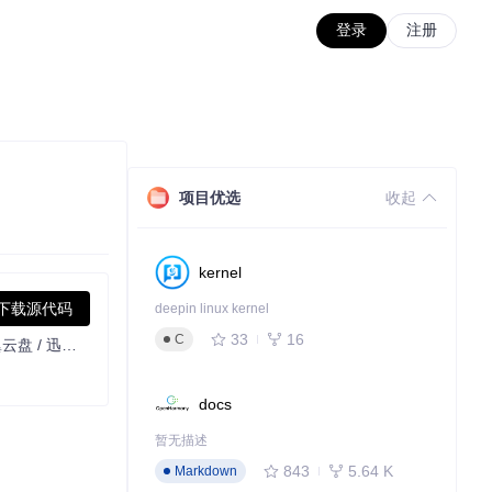
登录
注册
项目优选
收起
kernel
下载源代码
deepin linux kernel
33
16
C
一个基于 JavaScript 的网盘文件下载地址获取工具。基于【网盘直链下载助手】修改 ，支持 百度网盘 / 阿里云盘 / 中国移动云盘 / 天翼云盘 / 迅雷云盘 / 夸克网盘 / UC网盘 / 123云盘 八大网盘
docs
暂无描述
843
5.64 K
Markdown