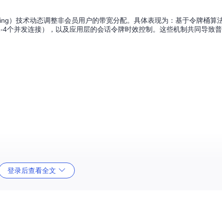
haping）技术动态调整非会员用户的带宽分配。具体表现为：基于令牌桶
2-4个并发连接），以及应用层的会话令牌时效控制。这些机制共同导致
登录后查看全文
包括：
据（包括文件ID、大小、校验值等）