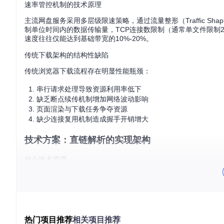
速率管控机制的技术原理
主流网盘服务采用多层级限速策略，通过流量整形（Traffic S
制单位时间内的数据传输量，TCP连接数限制（通常单文件限制
速度往往仅能达到基础带宽的10%-20%。
传统下载架构的结构性缺陷
传统浏览器下载流程存在明显性能瓶颈：
串行请求处理导致资源利用率低下
缺乏断点续传机制增加网络波动影响
页面渲染与下载任务争夺资源
缺少连接复用机制造成握手开销增大
技术方案：直链解析的实现架构
核心技术原理
直链解析技术通过构建旁路处理通道突破限速限制，其工作流程
DOM解析阶段：通过深度优先搜索算法提取页面中的文件元数
签名构造阶段：模拟会员账号请求参数生成有效API签名
资源定位阶段：通过逆向工程还原真实资源服务器地址
热门项目推荐
相关项目推荐
多线程调度：基于生产者-消费者模型实现分块并发下载