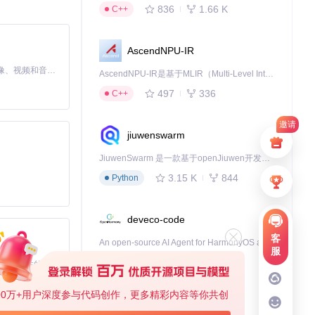
836
1.66 K
C++
AscendNPU-IR
MiniMax H3 是一个通用的全模态生成系统。它支持对由文本、图像、视频和音频组成的多模态上下文进行统一理解，并能生成分辨率高达 2K、时长可达 15 秒的带原生立体声音频的视频。得益于面向任务泛化的系统设计，H3 在预训练阶段就已具备广泛的多模态上下文理解与生成能力，能够出色地执行复杂的多模态指令。
AscendNPU-IR是基于MLIR（Multi-Level Intermediate Representation）构建的，面向昇腾亲和算子编译时使用的中间表示，提供昇腾完备表达能力，通过编译优化提升昇腾AI处理器计算效率，支持通过生态框架使能昇腾AI处理器与深度调优
497
336
C++
邀请
jiuwenswarm
JiuwenSwarm 是一款基于openJiuwen开发的智能AI Agent，它能够将大语言模型的强大能力，通过你日常使用的各类通讯应用，直接延伸至你的指尖。
3.15 K
844
Python
deveco-code
客
An open-source AI Agent for HarmonyOS applcation development.
服
455
137
TypeScript
基于Python的Xiaozhi AI，适用于想要完整Xiaozhi体验而无需拥有专用硬件的用户。
00万+用户深度参与代码创作，更多精彩内容等你共创
cann-learning-hub