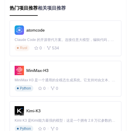
ma服务器建立WebSocket连接，将节点配置参数转换为A
PI调用，实现模型输出与工作流数据的双向流动。核心通
热门项目推荐
相关项目推荐
信采用JSON-RPC协议，确保低延迟的实时交互。
2 场景化应用：3大核心场景解锁本地AI潜能
atomcode
2.1 智能内容生成流水线
Claude Code 的开源替代方案。连接任意大模型，编辑代码，运行命令，自动验证 — 全自动执行。用 Rust 构建，极致性能。 ｜ An open-source alternative to Claude Code. Connect any LLM, edit code, run commands, and verify changes — autonomously. Built in Rust for speed. Get Started
问题
：传统文本生成需要频繁切换工具，难以实现风格统一的
0
534
Rust
批量创作
方案
：采用"OllamaConnectivity+OllamaGenerate+ShowTex
t"节点链
效果
：通过预设系统提示词模板，实现产品描述、营销文案等
MiniMax-H3
内容的标准化生成
MiniMax H3 是一个通用的全模态生成系统。它支持对由文本、图像、视频和音频组成的多模态上下文进行统一理解，并能生成分辨率高达 2K、时长可达 15 秒的带原生立体声音频的视频。得益于面向任务泛化的系统设计，H3 在预训练阶段就已具备广泛的多模态上下文理解与生成能力，能够出色地执行复杂的多模态指令。
0
0
Python
图1：基础文本生成节点配置界面，展示模型选择、提示词输
入与输出连接
2.2 多模态内容理解系统
Kimi-K3
问题
：独立的图像识别与文本分析工具难以协同工作
方案
：构建"LoadImage→OllamaVision→OllamaGenerate"处
Kimi K3 是Kimi能力最强的模型：这是一个拥有 2.8 万亿参数的混合专家（MoE）模型，具备原生视觉理解能力，并支持 100 万 token 的上下文窗口。
理链
0
0
Python
效果
：实现从图像内容提取到结构化描述生成的端到端处理