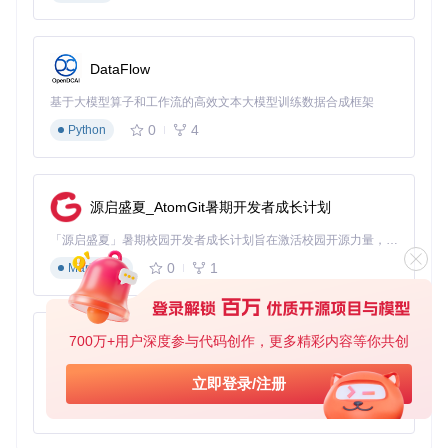
图2：图像理解与文本生成的联合工作流，展示视觉输入到文
DataFlow
本输出的完整流程
基于大模型算子和工作流的高效文本大模型训练数据合成框架
2.3 智能决策支持系统
0
4
Python
问题
：复杂决策需要多步骤推理，传统单节点模型难以胜任
方案
：设计多级OllamaGenerateAdvance节点串联结构
效果
：实现问题分解→信息收集→方案评估→结论生成的决策
闭环
源启盛夏_AtomGit暑期开发者成长计划
「源启盛夏」暑期校园开发者成长计划旨在激活校园开源力量，通过积分激励、认证扶持、资源倾斜等形式，引导高校组织和开发者完成「入驻 — 建项目 — 做贡献 — 获认证 — 得资源」的完整闭环。无论你是想带领社团入驻平台的组织者，还是希望用代码贡献证明自己的开发者，都能在这里找到属于你的成长路径。
0
1
Markdown
图3：多节点链式推理架构，展示复杂决策过程的模块化实现
3 模块化指南：从部署到节点组合的全流程解析
700万+用户深度参与代码创作，更多精彩内容等你共创
py-xiaozhi
3.1 本地/云端部署对比与选择
部
基于Python的Xiaozhi AI，适用于想要完整Xiaozhi体验而无需拥有专用硬件的用户。
立即登录/注册
署
优势
适用场景
资源需求
0
1
Python
方
式