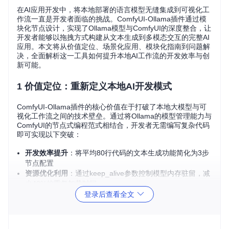
在AI应用开发中，将本地部署的语言模型无缝集成到可视化工
作流一直是开发者面临的挑战。ComfyUI-Ollama插件通过模
块化节点设计，实现了Ollama模型与ComfyUI的深度整合，让
开发者能够以拖拽方式构建从文本生成到多模态交互的完整AI
应用。本文将从价值定位、场景化应用、模块化指南到问题解
决，全面解析这一工具如何提升本地AI工作流的开发效率与创
新可能。
1 价值定位：重新定义本地AI开发模式
ComfyUI-Ollama插件的核心价值在于打破了本地大模型与可
视化工作流之间的技术壁垒。通过将Ollama的模型管理能力与
ComfyUI的节点式编程范式相结合，开发者无需编写复杂代码
即可实现以下突破：
开发效率提升
：将平均80行代码的文本生成功能简化为3步
节点配置
资源优化利用
：通过keep_alive参数控制模型内存驻留，减
少40%的重复加载时间
多模态扩展可能
：支持文本与图像的联合处理，扩展本地AI
登录后查看全文
的应用边界
技术原理速览
：插件通过Ollama Python客户端与本地Olla