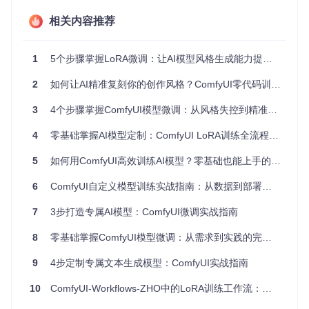
相关内容推荐
2.1 什么是LoRA技术？
LoRA（低秩适应技术）是一种轻量级模型微调方法，通过冻
结预训练模型大部分参数，仅训练少量新增参数来实现模型适
1
5个步骤掌握LoRA微调：让AI模型风格生成能力提升300%
应特定任务。相比全参数微调，LoRA具有以下优势：
2
如何让AI精准复刻你的创作风格？ComfyUI零代码训练攻略
训练资源需求低：显存占用减少60%以上
训练速度快：相同数据量下训练时间缩短40%
3
4个步骤掌握ComfyUI模型微调：从风格失控到精准生成的实战指南
模型体积小：通常仅几MB到几十MB，便于分享和部署
2.2 微调四步工作流
4
零基础掌握AI模型定制：ComfyUI LoRA训练全流程指南
graph TD

5
如何用ComfyUI高效训练AI模型？零基础也能上手的工具推荐
    A[数据准备] --> B[节点配置]

    B --> C[训练执行]

6
ComfyUI自定义模型训练实战指南：从数据到部署的全流程解析
    C --> D[结果验证]

    D --> E{效果达标?}

7
3步打造专属AI模型：ComfyUI微调实战指南
    E -->|是| F[模型导出]

    E -->|否| G[参数调整]

8
零基础掌握ComfyUI模型微调：从需求到实践的完整指南
2.3 关键技术指标解析
9
4步定制专属文本生成模型：ComfyUI实战指南
指标
含义
理想范围
影响因素
10
ComfyUI-Workflows-ZHO中的LoRA训练工作流：定制专属AI模型的终极指南
模型预测与
学习率、数据
损失值(Lo
稳定在0.0
真实数据的
质量、训练步