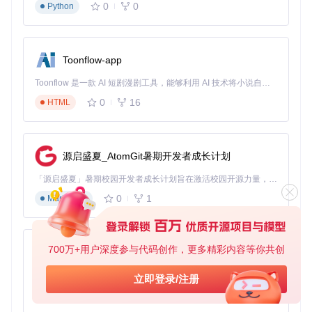
0
0
Python
ComfyUI推荐使用"图像-文本对"文件夹结构，确保模型能学习
图像与描述的关联：
Toonflow-app
input/

└── my_dataset/          # 数据集根目录

Toonflow 是一款 AI 短剧漫剧工具，能够利用 AI 技术将小说自动转化为剧本，并结合 AI 生成的图片和视频，实现高效的短剧创作。借助 Toonflow，可以轻松完成从文字到影像的全流程，让短剧制作变得更加智能与便捷。
    ├── image1.png       # 训练图像

    ├── image1.txt       # 对应图像的文本描述

0
16
HTML
    ├── image2.jpg

    ├── image2.txt

源启盛夏_AtomGit暑期开发者成长计划
将整理好的数据集文件夹放入ComfyUI的
input
目录下，如：
「源启盛夏」暑期校园开发者成长计划旨在激活校园开源力量，通过积分激励、认证扶持、资源倾斜等形式，引导高校组织和开发者完成「入驻 — 建项目 — 做贡献 — 获认证 — 得资源」的完整闭环。无论你是想带领社团入驻平台的组织者，还是希望用代码贡献证明自己的开发者，都能在这里找到属于你的成长路径。
GitHub_Trending/co/ComfyUI/input/my_dataset
。
0
1
Markdown
3.1.2 数据质量评估标准
评估维度
量化标准
优化方法
图像清晰
分辨率≥512×51
使用超分辨率工具提升
700万+用户深度参与代码创作，更多精彩内容等你共创
AionUi
度
2，无模糊
质量
光照一致
批量调整图像亮度对比
免费、本地、开源的 24/7 全天候 Cowork 应用，以及适用于 Gemini CLI、Claude Code、Codex、OpenCode、Qwen Code、Goose CLI、Auggie 等的 OpenClaw | 🌟 喜欢就点star吧
立即登录/注册
亮度偏差≤20%
性
度
0
6
TypeScript
背景统一
使用图像分割工具移除
背景干扰元素占比