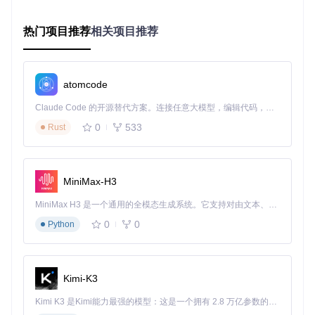
ss)
2-0.05
差距
数
热门项目推荐
相关项目推荐
2-8（根
GPU显存容
批次大小
每次迭代处
据GPU显
量、图像分辨
(Batch Siz
理的样本数
e)
存）
率
学习率(Le
参数更新幅
数据量、模型
atomcode
0.0001-0.
arning Rat
度
0005
大小、优化器
e)
Claude Code 的开源替代方案。连接任意大模型，编辑代码，运行命令，自动验证 — 全自动执行。用 Rust 构建，极致性能。 ｜ An open-source alternative to Claude Code. Connect any LLM, edit code, run commands, and verify changes — autonomously. Built in Rust for speed. Get Started
LoRA矩阵的
特征复杂度、
0
533
秩(Rank)
Rust
8-32
秩
过拟合风险
📌 本节重点：
MiniMax-H3
LoRA技术通过训练少量参数实现模型微调，资源需求低效
果好
MiniMax H3 是一个通用的全模态生成系统。它支持对由文本、图像、视频和音频组成的多模态上下文进行统一理解，并能生成分辨率高达 2K、时长可达 15 秒的带原生立体声音频的视频。得益于面向任务泛化的系统设计，H3 在预训练阶段就已具备广泛的多模态上下文理解与生成能力，能够出色地执行复杂的多模态指令。
微调流程遵循"准备→配置→执行→验证"四步法
0
0
Python
核心指标包括损失值、批次大小、学习率和秩，需根据具体
场景调整
三、实战演练：四步完成模型微调
Kimi-K3
3.1 ⌛ 准备阶段：构建高质量数据集
Kimi K3 是Kimi能力最强的模型：这是一个拥有 2.8 万亿参数的混合专家（MoE）模型，具备原生视觉理解能力，并支持 100 万 token 的上下文窗口。
3.1.1 数据集结构设计