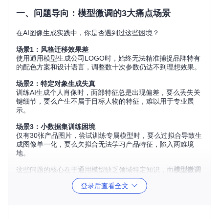
一、问题导向：模型微调的3大痛点场景
在AI图像生成实践中，你是否遇到过这些困境？
场景1：风格迁移效果差
使用通用模型生成公司LOGO时，始终无法精准捕捉品牌特有
的配色方案和设计语言，调整数十次参数仍达不到理想效果。
场景2：特定对象生成失真
训练AI生成个人肖像时，面部特征总是出现偏差，要么丢失关
键细节，要么产生不属于目标人物的特征，难以用于专业展
示。
场景3：小数据集训练困境
仅有30张产品图片，尝试训练专属模型时，要么过拟合导致生
成图像单一化，要么欠拟合无法学习产品特征，陷入两难境
地。
这些问题的核心在于通用模型缺乏领域特定知识，而
模型微调
（通过少量数据调整模型参数，使其适应特定任务）正是解决
登录后查看全文
之道。本文将带你使用ComfyUI实现低代码模型微调，无需深
厚机器学习背景，即可打造专属AI生成工具。
二、方案拆解：理解模型微调的底层逻辑