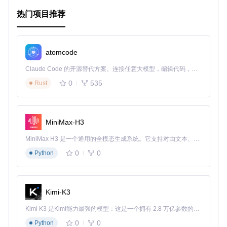
热门项目推荐
项目特点
现代C++设计
：基于C++11，提供了良好的接口和语法，使
代码更具可读性和效率。
atomcode
全面的功能
：实现了DWARFv4的大部分特性，包括完整的
Claude Code 的开源替代方案。连接任意大模型，编辑代码，运行命令，自动验证 — 全自动执行。用 Rust 构建，极致性能。 ｜ An open-source alternative to Claude Code. Connect any LLM, edit code, run commands, and verify changes — autonomously. Built in Rust for speed. Get Started
DIE解析，DWARF表达式的解释器，和行表的解析器。
类型安全
：大量预定义的类型安全DIE属性获取器，避免了
0
535
Rust
类型转换错误。
易用性
：迭代器设计使得遍历编译单元、类型单位、DIE树
和DIE属性列表变得自然且直观。
MiniMax-H3
易于集成
：使用pkg-config配置，方便与其他项目集成。
MiniMax H3 是一个通用的全模态生成系统。它支持对由文本、图像、视频和音频组成的多模态上下文进行统一理解，并能生成分辨率高达 2K、时长可达 15 秒的带原生立体声音频的视频。得益于面向任务泛化的系统设计，H3 在预训练阶段就已具备广泛的多模态上下文理解与生成能力，能够出色地执行复杂的多模态指令。
尽管Libelfin尚处于发展阶段，但已经足够实用，并相比其他调
试信息库，提供了更加愉悦的用户体验。无论你是经验丰富的
0
0
Python
开发者还是初学者，探索Libelfin都可能开启你的程序分析新旅
程。
要开始使用Libelfin，请尝试其示例程序，或者直接将你的代码
Kimi-K3
与
libdwarf++
一起编译，踏上这段奇妙的技术之旅吧！
Kimi K3 是Kimi能力最强的模型：这是一个拥有 2.8 万亿参数的混合专家（MoE）模型，具备原生视觉理解能力，并支持 100 万 token 的上下文窗口。
0
0
Python