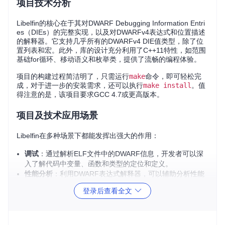
项目技术分析
Libelfin的核心在于其对DWARF Debugging Information Entri
es（DIEs）的完整实现，以及对DWARFv4表达式和位置描述
的解释器。它支持几乎所有的DWARFv4 DIE值类型，除了位
置列表和宏。此外，库的设计充分利用了C++11特性，如范围
基础for循环、移动语义和枚举类，提供了流畅的编程体验。
项目的构建过程简洁明了，只需运行
make
命令，即可轻松完
成，对于进一步的安装需求，还可以执行
make install
。值
得注意的是，该项目要求GCC 4.7或更高版本。
项目及技术应用场景
Libelfin在多种场景下都能发挥出强大的作用：
调试
：通过解析ELF文件中的DWARF信息，开发者可以深
入了解代码中变量、函数和类型的定位和定义。
性能分析
：利用DWARF表达式解释器，可以辅助分析性能
瓶颈，优化程序代码。
登录后查看全文
软件逆向工程
：对二进制文件的深入理解有助于进行软件逆
向工程，反编译和理解复杂的程序逻辑。
静态分析工具开发
：对于构建静态代码分析工具的开发者，
Libelfin是一个理想的底层库。