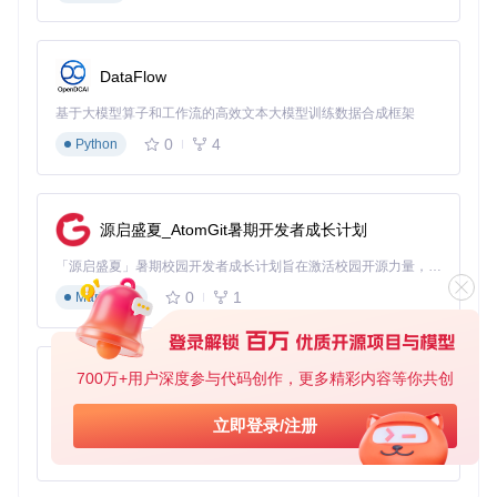
DataFlow
基于大模型算子和工作流的高效文本大模型训练数据合成框架
0
4
Python
源启盛夏_AtomGit暑期开发者成长计划
「源启盛夏」暑期校园开发者成长计划旨在激活校园开源力量，通过积分激励、认证扶持、资源倾斜等形式，引导高校组织和开发者完成「入驻 — 建项目 — 做贡献 — 获认证 — 得资源」的完整闭环。无论你是想带领社团入驻平台的组织者，还是希望用代码贡献证明自己的开发者，都能在这里找到属于你的成长路径。
0
1
Markdown
700万+用户深度参与代码创作，更多精彩内容等你共创
py-xiaozhi
基于Python的Xiaozhi AI，适用于想要完整Xiaozhi体验而无需拥有专用硬件的用户。
立即登录/注册
0
1
Python