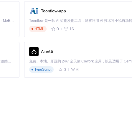
Toonflow-app
Kimi K3 是Kimi能力最强的模型：这是一个拥有 2.8 万亿参数的混合专家（MoE）模型，具备原生视觉理解能力，并支持 100 万 token 的上下文窗口。
0
16
HTML
AionUi
「源启盛夏」暑期校园开发者成长计划旨在激活校园开源力量，通过积分激励、认证扶持、资源倾斜等形式，引导高校组织和开发者完成「入驻 — 建项目 — 做贡献 — 获认证 — 得资源」的完整闭环。无论你是想带领社团入驻平台的组织者，还是希望用代码贡献证明自己的开发者，都能在这里找到属于你的成长路径。
0
6
TypeScript