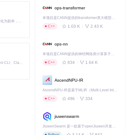
ops-transformer
本项目是CANN提供的transformer类大模型算子库，实现网络在NPU上加速计算。
Toonflow 是一款 AI 短剧漫剧工具，能够利用 AI 技术将小说自动转化为剧本，并结合 AI 生成的图片和视频，实现高效的短剧创作。借助 Toonflow，可以轻松完成从文字到影像的全流程，让短剧制作变得更加智能与便捷。
1.03 K
2.43 K
C++
ops-nn
本项目是CANN提供的神经网络类计算算子库，实现网络在NPU上加速计算。
834
1.64 K
C++
免费、本地、开源的 24/7 全天候 Cowork 应用，以及适用于 Gemini CLI、Claude Code、Codex、OpenCode、Qwen Code、Goose CLI、Auggie 等的 OpenClaw | 🌟 喜欢就点star吧
AscendNPU-IR
AscendNPU-IR是基于MLIR（Multi-Level Intermediate Representation）构建的，面向昇腾亲和算子编译时使用的中间表示，提供昇腾完备表达能力，通过编译优化提升昇腾AI处理器计算效率，支持通过生态框架使能昇腾AI处理器与深度调优
496
334
C++
jiuwenswarm
JiuwenSwarm 是一款基于openJiuwen开发的智能AI Agent，它能够将大语言模型的强大能力，通过你日常使用的各类通讯应用，直接延伸至你的指尖。
3.14 K
842
Python