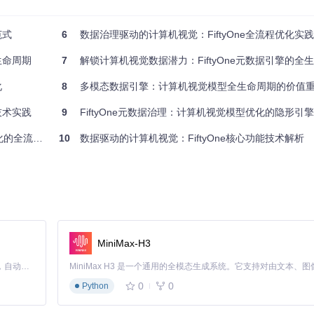
括宽度、高度、通道数等基础信息，以及EXIF方向等扩展数据。通过
com
致性。
范式
6
数据治理驱动的计算机视觉：FiftyOne全流程优化实
生命周期
7
解锁计算机视觉数据潜力：FiftyOne元数据引擎的全
样本、检测重复图像、分析数据分布。用户可以通过拖放操作快速标记异常样本
化
8
多模态数据引擎：计算机视觉模型全生命周期的价值
技术实践
9
FiftyOne元数据治理：计算机视觉模型优化的隐形引擎
快速识别和移除重复样本
流程实践
10
数据驱动的计算机视觉：FiftyOne核心功能技术解析
征，如宽高比、像素面积等。同时，内置的聚合分析工具可以快速统计特
MiniMax-H3
优化的具体步骤。
Claude Code 的开源替代方案。连接任意大模型，编辑代码，运行命令，自动验证 — 全自动执行。用 Rust 构建，极致性能。 ｜ An open-source alternative to Claude Code. Connect any LLM, edit code, run commands, and verify changes — autonomously. Built in Rust for speed. Get Started
0
0
Python