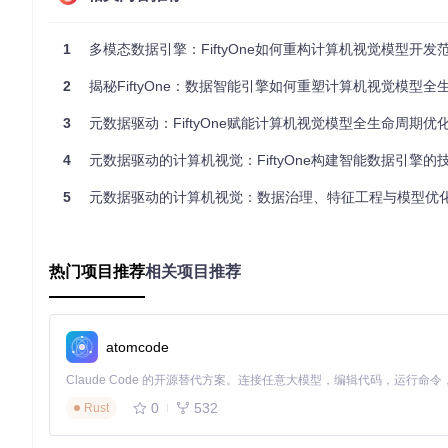
FiftyOne的
ImageMetadata
类能够自动捕获图像的关键属性，包
a()
方法，可以批量处理整个数据集，确保元数据的完整性和一
1
多模态数据引擎：FiftyOne如何重构计算机视觉模型开发
2.2 交互式数据质量分析
2
揭秘FiftyOne：数据智能引擎如何重塑计算机视觉模型全
FiftyOne App提供直观的可视化界面，支持按元数据筛选
3
元数据驱动：FiftyOne赋能计算机视觉模型全生命周期优
效率。
4
元数据驱动的计算机视觉：FiftyOne构建智能数据引擎的
图1：FiftyOne去重功能界面，显示相似图像分组，帮助用户
5
元数据驱动的计算机视觉：数据治理、特征工程与模型优化的全
2.3 灵活的特征工程框架
基于提取的元数据，FiftyOne支持通过
map()
方法添加自定义特
热门项目推荐
相关项目推荐
训练提供数据依据。
三、实战指南：从零开始优化计算机视觉数据集
atomcode
以下通过完整案例，展示如何使用FiftyOne进行数据集管理和
3.1 环境准备与数据集加载
0
532
Rust
首先安装FiftyOne并加载数据集：