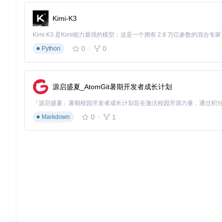
# 克隆项目仓库
Kimi-K3
git 
clone
cd
 fiftyone

0
0
# 安装依赖
Python
import
 fiftyone 
as
 fo

源启盛夏_AtomGit暑期开发者成长计划
# 创建或加载数据集
dataset = fo.Dataset.from_dir(

    dataset_dir=
"/path/to/your/images"
,

0
1
Markdown
    dataset_type=fo.types.ImageDirectory,

    name=
"my_vision_dataset"
)

# 启动FiftyOne App
3.2 元数据提取与质量分析
批量计算元数据并分析数据分布：
# 计算元数据