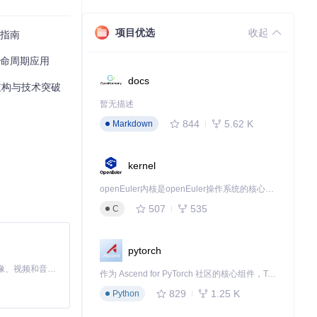
pute_metadat
项目优选
收起
践指南
生命周期应用
，提升数据清洗
docs
重构与技术突破
暂无描述
844
5.62 K
Markdown
kernel
征分布，为模型
openEuler内核是openEuler操作系统的核心，既是系统性能与稳定性的基石，也是连接处理器、设备与服务的桥梁。
507
535
C
pytorch
MiniMax H3 是一个通用的全模态生成系统。它支持对由文本、图像、视频和音频组成的多模态上下文进行统一理解，并能生成分辨率高达 2K、时长可达 15 秒的带原生立体声音频的视频。得益于面向任务泛化的系统设计，H3 在预训练阶段就已具备广泛的多模态上下文理解与生成能力，能够出色地执行复杂的多模态指令。
作为 Ascend for PyTorch 社区的核心组件，TorchNPU 是昇腾专为 PyTorch 打造的深度学习适配插件，使 PyTorch 框架能够直接调用昇腾 NPU，为开发者提供昇腾 AI 处理器的超强算力。
829
1.25 K
Python