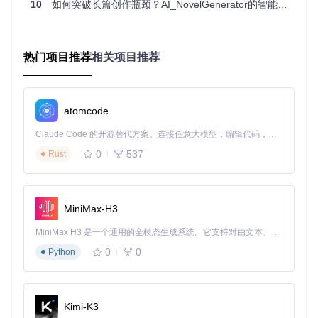
10
如何突破长篇创作瓶颈？AI_NovelGenerator的智能叙事架构革新
解决方案
：
确保系统安装Python 3.9+，执行以下命令即可完成部署：
git 
clone
热门项目推荐
相关项目推荐
cd
 AI_NovelGenerator

atomcode
无需复杂的环境配置，小白用户也能快速上手。
Claude Code 的开源替代方案。连接任意大模型，编辑代码，运行命令，自动验证 — 全自动执行。用 Rust 构建，极致性能。 ｜ An open-source alternative to Claude Code. Connect any LLM, edit code, run commands, and verify changes — autonomously. Built in Rust for speed. Get Started
个性化配置：打造专属创作环境
0
537
Rust
痛点
：通用工具无法满足个性化创作需求
解决方案
：
复制配置模板并按需修改：
MiniMax-H3
cp
MiniMax H3 是一个通用的全模态生成系统。它支持对由文本、图像、视频和音频组成的多模态上下文进行统一理解，并能生成分辨率高达 2K、时长可达 15 秒的带原生立体声音频的视频。得益于面向任务泛化的系统设计，H3 在预训练阶段就已具备广泛的多模态上下文理解与生成能力，能够出色地执行复杂的多模态指令。
编辑config.json文件，设置你的AI服务密钥、偏好模型（推荐
0
0
Python
gpt-4o-mini）和创作参数，让工具完全适配你的写作风格。
创作流程：从灵感到成稿的顺畅体验
Kimi-K3
痛点
：面对空白文档无从下手，创作过程断断续续