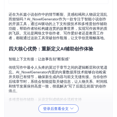
还在为长篇小说创作中的情节断裂、灵感枯竭和人物设定混乱
而烦恼吗？AI_NovelGenerator作为一款专注于智能小说创作
的开源工具，通过AI驱动的上下文衔接技术和多维度创作辅助
功能，帮助作者轻松构建连贯的故事世界，实现写作效率的质
的飞跃。无论是网络文学创作者、写作爱好者还是教育工作
者，都能通过这款工具突破创作瓶颈，让文学创意顺畅落地。
四大核心优势：重新定义AI辅助创作体验
智能上下文衔接：让故事告别"断裂感"
传统写作中最令人头疼的莫过于章节之间的逻辑断层和伏笔遗
忘。AI_NovelGenerator内置的向量数据库技术能够自动检索
并关联已有情节，确保新生成内容与前文无缝衔接。当你创作
后续章节时，系统会智能提取关键信息，让人物关系、时间线
和情节发展保持高度一致，彻底解决"写了后面忘前面"的创作
痛点。
多维度创作辅助：从设定到成稿的全流程支持
不同于单一功能的写作工具，本项目提供覆盖创作全周期的辅
登录后查看全文
助模块：「世界观构建工具」帮助快速搭建完整的故事背景，