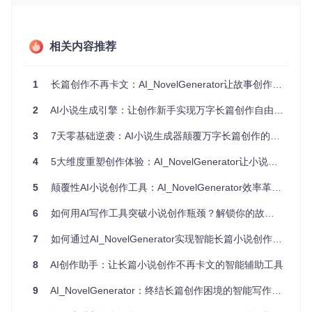
「角色智能生成模块」可创建具有鲜明个性的人物档案，「情
节规划系统」能生成符合叙事逻辑的章节大纲。这些功能形成
创作闭环，让作者从繁重的设定工作中解放出来，专注于创意
表达。
相关内容推荐
智能一致性检查：自动规避创作矛盾
人物性格前后不一、时间线出现逻辑谬误、细节描述自相矛盾
1
长篇创作不再卡文：AI_NovelGenerator让故事创作如行云流水
——这些常见问题往往要到修改阶段才被发现，造成大量返
工。AI_NovelGenerator的实时一致性检查机制，能在创作过
2
AI小说生成引擎：让创作新手实现万字长篇创作自由的智能辅助系统
程中自动识别潜在矛盾并给出修正建议，让你在初稿阶段就建
立扎实的故事基础。
3
7天零基础逆袭：AI小说生成器颠覆万字长篇创作的5大核心技术揭秘
灵活参数控制：平衡创意与效率
4
5大维度重塑创作体验：AI_NovelGenerator让小说创作不再卡壳
通过直观的参数调节系统，作者可以精确控制AI的创作风格：
5
颠覆性AI小说创作工具：AI_NovelGenerator效率革命，让长篇创作不再卡壳
调整temperature值（建议0.6-0.8）平衡创意与稳定性，设置
max_tokens（推荐3000-4000）控制章节长度，优化embedd
6
如何用AI写作工具突破小说创作瓶颈？解锁你的故事创作潜能
ing_retrieval_k参数（3-5为宜）提升上下文关联精度。这些参
数让AI真正成为"懂你的创作助手"，而非简单的内容生成器。
7
如何通过AI_NovelGenerator实现智能长篇小说创作？完整实践指南
三步实践指南：从安装到创作的极简流程
8
AI创作助手：让长篇小说创作不再卡文的智能辅助工具
环境准备：5分钟完成部署
9
AI_NovelGenerator：终结长篇创作困境的智能写作革新方案
痛点
：技术门槛高、依赖配置复杂常常让创作者望而却步