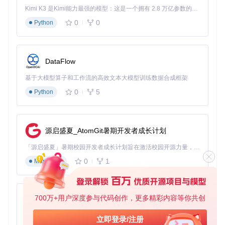
解决方案
：
Kimi K3 是Kimi能力最强的模型：这是一个拥有 2.8 万亿参数的混合专家（MoE）模型，具备原生视觉理解能力，并支持 100 万 token 的上下文窗口。
启动应用后遵循三步创作法：
0
0
Python
通过「世界观构建工具」设定时代背景与社会结构
使用「角色智能生成模块」创建人物档案与关系图谱
借助「情节规划系统」生成章节大纲并自动扩写内容
整个过程一气呵成，让创作灵感持续流动。
DataFlow
基于大模型算子和工作流的高效文本大模型训练数据合成框架
场景落地：三大应用领域的效率革命
0
5
Python
网络文学创作：实现长篇连载的稳定产出
对于网络文学作者而言，保持稳定更新是持续吸引读者的关
键。AI_NovelGenerator通过自动维持故事风格一致性和情节
源启盛夏_AtomGit暑期开发者成长计划
连贯性，让作者轻松应对日更压力。无论是玄幻、都市还是科
幻题材，都能通过工具快速生成符合平台调性的内容，同时保
「源启盛夏」暑期校园开发者成长计划旨在激活校园开源力量，通过积分激励、认证扶持、资源倾斜等形式，引导高校组织和开发者完成「入驻 — 建项目 — 做贡献 — 获认证 — 得资源」的完整闭环。无论你是想带领社团入驻平台的组织者，还是希望用代码贡献证明自己的开发者，都能在这里找到属于你的成长路径。
留作者独特的叙事风格。
0
1
Markdown
写作教学实践：直观展示创作技巧
教育工作者可以利用工具演示不同叙事结构的构建过程，通过
实时调整参数展示文风变化，让学生直观理解创作原理。工具
700万+用户深度参与代码创作，更多精彩内容等你共创
py-xiaozhi
生成的内容可作为教学案例，帮助学生分析情节设计和人物塑
造技巧，提升写作教学的互动性和实践性。
基于Python的Xiaozhi AI，适用于想要完整Xiaozhi体验而无需拥有专用硬件的用户。
立即登录/注册