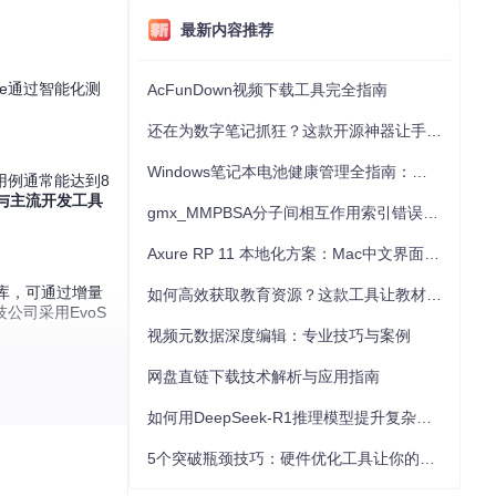
最新内容推荐
e通过智能化测
AcFunDown视频下载工具完全指南
还在为数字笔记抓狂？这款开源神器让手写批注效率提升300%
Windows笔记本电池健康管理全指南：从根源解决电池损耗问题
用例通常能达到8
与主流开发工具
gmx_MMPBSA分子间相互作用索引错误的深度诊断与解决
Axure RP 11 本地化方案：Mac中文界面优化与原型设计工具汉化全指南
码库，可通过增量
如何高效获取教育资源？这款工具让教材下载效率提升80%
公司采用EvoS
视频元数据深度编辑：专业技巧与案例
网盘直链下载技术解析与应用指南
如何用DeepSeek-R1推理模型提升复杂任务解决能力：完整指南
试生成流水线。
5个突破瓶颈技巧：硬件优化工具让你的电脑性能提升30%