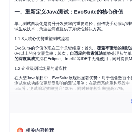
一、重新定义Java测试：EvoSuite的核心价值
单元测试自动化是提升开发效率的重要途径，但传统手动编写测试用
试生成技术，为这些痛点提供了系统性解决方案。
1.1 3大核心优势重塑测试流程
EvoSuite的价值体现在三个关键维度：首先，
覆盖率驱动的测试
0%以上的分支覆盖率；其次，
自适应的搜索算法
能够处理从简单
的深度集成
支持在Eclipse、IntelliJ等IDE中无缝使用，同时
1.2 企业级测试场景的适应性
在大型Java项目中，EvoSuite展现出显著优势：对于包
测试生成功能仅更新受影响的测试用例；在遗留系统重构场景中，
uite后，测试编写效率提升400%，同时缺陷检出率提高27%。
二、智能测试生成的技术原理
理解EvoSuite的工作机制有助于更好地配置和使用这款工具
2.1 测试生成的四阶段工作流
相关内容推荐
EvoSuite的测试生成过程可分为四个主要阶段：