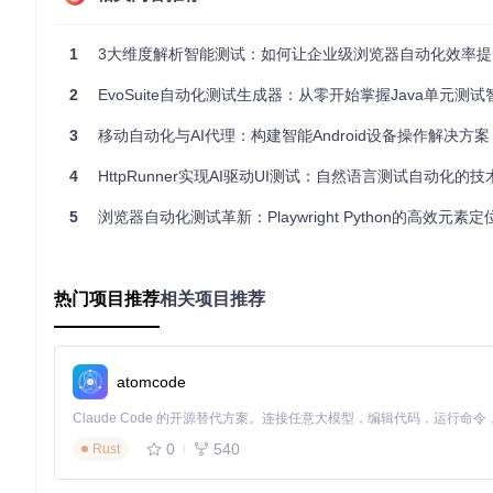
代码分析
：通过静态分析构建目标类的控制流图和数据流依
1
3大维度解析智能测试：如何让企业级浏览器自动化效率提升
测试用例生成
：基于遗传算法生成初始测试种群，每个测试
适应度评估
：执行测试用例并计算覆盖率、分支覆盖率等指
2
EvoSuite自动化测试生成器：从零开始掌握Java单元测试智能生成
进化优化
：通过选择、交叉和变异操作迭代优化测试种群，
3
移动自动化与AI代理：构建智能Android设备操作解决方案
这种基于搜索的方法能够有效探索程序输入空间，发现人工测试
4
HttpRunner实现AI驱动UI测试：自然语言测试自动化的
2.2 关键技术解析
EvoSuite整合了多种先进技术：
遗传算法
用于优化测试用例集合
5
浏览器自动化测试革新：Playwright Python的高效元素定位与跨浏
特定分支的输入数据；
动态符号执行
结合具体执行与符号分析，平
和方法间依赖。
以一个简单的排序算法测试为例，EvoSuite会自动生成包含
热门项目推荐
相关项目推荐
验证逻辑，确保排序结果的正确性。
三、从安装到集成：EvoSuite实战指南
atomcode
掌握EvoSuite的基本使用流程是发挥其价值的基础。以下将按
3.1 环境准备与安装
0
540
Rust
开始使用EvoSuite前，需确保系统满足以下要求：Java 8或更高