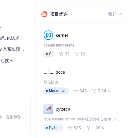
项目优选
收起
地
kernel
器自动化技术
deepin linux kernel
系统预测范式
33
16
C
约束，生成触发
驱动技术
理复杂的对象状态
docs
断言生成器添加
暂无描述
843
5.64 K
Markdown
pytorch
oSuite。
MiniMax H3 是一个通用的全模态生成系统。它支持对由文本、图像、视频和音频组成的多模态上下文进行统一理解，并能生成分辨率高达 2K、时长可达 15 秒的带原生立体声音频的视频。得益于面向任务泛化的系统设计，H3 在预训练阶段就已具备广泛的多模态上下文理解与生成能力，能够出色地执行复杂的多模态指令。
作为 Ascend for PyTorch 社区的核心组件，TorchNPU 是昇腾专为 PyTorch 打造的深度学习适配插件，使 PyTorch 框架能够直接调用昇腾 NPU，为开发者提供昇腾 AI 处理器的超强算力。
835
1.26 K
Python