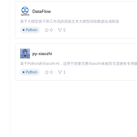
git 
clone
DataFlow
cd
 evosuite

基于大模型算子和工作流的高效文本大模型训练数据合成框架
0
5
Python
构建完成后，可在
target
目录下找到EvoSuite可执行jar包。
<
plugin
>
py-xiaozhi
<
groupId
>
org.evosuite
</
groupId
>
<
artifactId
>
evosuite-maven-plugin
</
artifactId
>
<
version
>
1.2.0
</
version
>
</
plugin
>
0
1
Python
3.2 基础测试生成操作
为单个类生成测试的基本命令格式如下：
该命令会为
UserService
类生成测试用例，并默认输出到
evosu
mvn evosuite:generate evosuite:
export