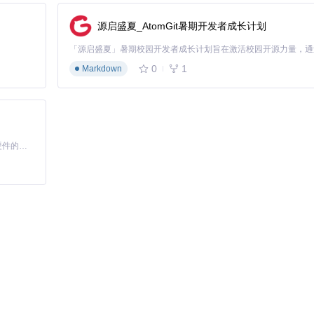
源启盛夏_AtomGit暑期开发者成长计划
0
1
Markdown
对于Maven项目，推荐通过插件集成，在项目pom.xml中添加：
基于Python的Xiaozhi AI，适用于想要完整Xiaozhi体验而无需拥有专用硬件的用户。
ite-tests
目录。通过Maven插件执行更简便：