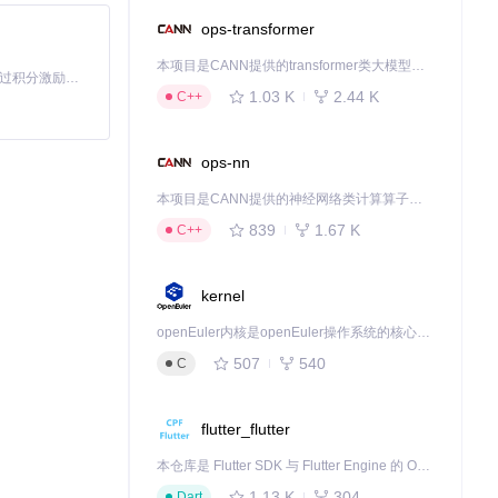
ops-transformer
本项目是CANN提供的transformer类大模型算子库，实现网络在NPU上加速计算。
「源启盛夏」暑期校园开发者成长计划旨在激活校园开源力量，通过积分激励、认证扶持、资源倾斜等形式，引导高校组织和开发者完成「入驻 — 建项目 — 做贡献 — 获认证 — 得资源」的完整闭环。无论你是想带领社团入驻平台的组织者，还是希望用代码贡献证明自己的开发者，都能在这里找到属于你的成长路径。
1.03 K
2.44 K
C++
ops-nn
本项目是CANN提供的神经网络类计算算子库，实现网络在NPU上加速计算。
839
1.67 K
C++
kernel
openEuler内核是openEuler操作系统的核心，既是系统性能与稳定性的基石，也是连接处理器、设备与服务的桥梁。
507
540
C
flutter_flutter
本仓库是 Flutter SDK 与 Flutter Engine 的 OpenHarmony 适配版本，由 CPF-Flutter 团队维护。开发者可使用熟悉的 Flutter 技术栈开发 OpenHarmony 应用，3.35.7 及以后的适配版本可基于本仓库源码构建支持 OpenHarmony 的 Flutter Engine。
1.13 K
304
Dart