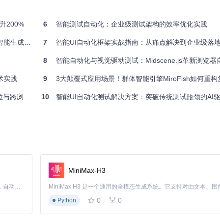
赖，识别可测试方法及潜在输入空间
200%
6
智能测试自动化：企业级测试架构的效率优化实践
用例表示为包含方法调用序列和输入参数的染色体
标作为适应度函数
的终极指南
7
智能UI自动化框架实战指南：从痛点解决到企业级落
直至达到覆盖率目标或时间限制
8
智能自动化与视觉驱动测试：Midscene.js革新浏览
难以覆盖的边界情况。
技术实践
9
3大颠覆式应用场景！群体智能引擎MiroFish如何重构复杂
，通过模拟自然选择过程不断改进测试质量；
符号执行
技术分析程序路径
览器验证方案
10
智能UI自动化测试解决方案：突破传统测试瓶颈的AI
衡测试效率与路径覆盖率。这些技术的协同作用，使EvoSuite能够处
空数组、单元素数组、已排序数组、逆序数组等多种场景的测试用例，并通过
MiniMax-H3
照准备工作、基础操作和高级配置的渐进式结构，介绍如何在实际项目中应用Ev
Claude Code 的开源替代方案。连接任意大模型，编辑代码，运行命令，自动验证 — 全自动执行。用 Rust 构建，极致性能。 ｜ An open-source alternative to Claude Code. Connect any LLM, edit code, run commands, and verify changes — autonomously. Built in Rust for speed. Get Started
0
0
Python
版本、Maven 3.3+（可选）、至少2GB内存。通过Git克隆项目仓库：