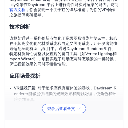
nity引擎在Daydream平台上进行高性能实时渲染的能力。访问
官方文档
，你会发现一个关于它的详尽概览，为你的VR创作
之旅提供明确指导。
技术剖析
该框架通过一系列创新点简化了高级图形渲染的复杂性。核心
在于其高度优化的材质系统和自定义照明系统，让开发者能快
速适配至现有Unity项目中。通过Daydream Renderer组件、
特定材质属性调整以及直观的窗口工具（如Vertex Lighting和I
mport Wizard），项目实现了对动态与静态场景的一键转换，
保证视觉效果的同时不牺牲性能。
应用场景探析
VR游戏开发
: 对于追求高保真度体验的游戏，Daydream R
enderer能够提供细腻的光照效果和阴影处理，使角色和环
境更加逼真。
教育模拟
: 在VR环境中重现历史场景或科学实验时，高质量
登录后查看全文
的渲染效果使得学习过程更为生动、有效。
建筑设计
: 允许建筑师在VR中预览设计细节，利用静态与动
态照明融合的特点，提前感受空间的真实光照变化。