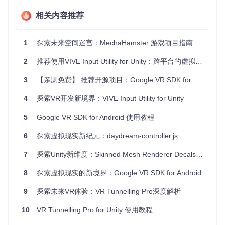
项目亮点
相关内容推荐
高效性能
: 精心设计的着色器和照明系统，即便在移动设备
上也能保持60fps的流畅体验。
1
探索未来空间迷宫：MechaHamster 游戏项目指南
一键转换工具
: Import Wizard大大减少了将现有Unity项目
2
推荐使用VIVE Input Utility for Unity：跨平台的虚拟现实开发利器
迁移到Daydream平台的工作量，自动处理照明和材料转
换。
3
【亲测免费】 推荐开源项目：Google VR SDK for Unity
全面的材质控制
: 提供广泛的材质选项，从基础的标准材质
到支持反射和高度细节映射的专业材质，满足各种艺术需
4
探索VR开发新境界：VIVE Input Utility for Unity
求。
自定义照明系统
: 支持大量静态和动态灯光的高效处理，特
5
Google VR SDK for Android 使用教程
别强调的顶点照明技术，在几乎不影响运行时性能的前提下
增强光影层次。
6
探索虚拟现实新纪元：daydream-controller.js
结语
7
探索Unity新维度：Skinned Mesh Renderer Decals深度解析与应用推广
8
探索虚拟现实的新境界：Google VR SDK for Android
Daydream Renderer for Unity不仅是技术的进步，更是创意
释放的催化剂。对于Unity开发者而言，它是一个不可或缺的工
9
探索未来VR体验：VR Tunnelling Pro深度解析
具箱，能让你在Daydream平台上的每一次创造都光芒四射。
无论是新手还是资深开发者，探索这一工具都将开启通往更高
质量VR内容制作的大门。现在就开始你的Daydream旅程，创
10
VR Tunnelling Pro for Unity 使用教程
造令人难忘的虚拟现实体验吧！