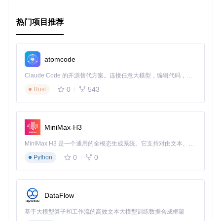
以上便是对Daydream Renderer项目的一次深入浅出的探索，
热门项目推荐
希望这个概述能激发你对其潜力的兴趣，并鼓励你将其融入到
你的下一次VR项目之中。记得，每个伟大的体验都是从一个
好的工具开始的。
atomcode
Claude Code 的开源替代方案。连接任意大模型，编辑代码，运行命令，自动验证 — 全自动执行。用 Rust 构建，极致性能。 ｜ An open-source alternative to Claude Code. Connect any LLM, edit code, run commands, and verify changes — autonomously. Built in Rust for speed. Get Started
0
543
Rust
MiniMax-H3
MiniMax H3 是一个通用的全模态生成系统。它支持对由文本、图像、视频和音频组成的多模态上下文进行统一理解，并能生成分辨率高达 2K、时长可达 15 秒的带原生立体声音频的视频。得益于面向任务泛化的系统设计，H3 在预训练阶段就已具备广泛的多模态上下文理解与生成能力，能够出色地执行复杂的多模态指令。
0
0
Python
DataFlow
基于大模型算子和工作流的高效文本大模型训练数据合成框架