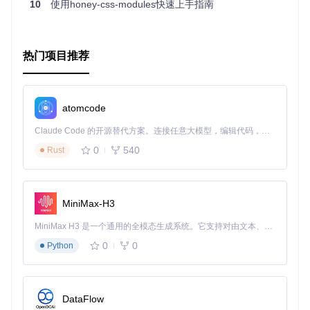
10
使用honey-css-modules快速上手指南
灵活性高
：可以自定义配置项，包括类名转换规则、预处
理器设置等，以满足不同的需求。
易于整合
：可与各种CSS预处理器（如Sass、Less）配合
使用，只需简单配置即可。
热门项目推荐
提取CSS文件
：对于库或框架的开发者，可以将所有CSS
合并到一个文件中，方便使用者导入。
安装与使用
atomcode
Claude Code 的开源替代方案。连接任意大模型，编辑代码，运行命令，自动验证 — 全自动执行。用 Rust 构建，极致性能。 ｜ An open-source alternative to Claude Code. Connect any LLM, edit code, run commands, and verify changes — autonomously. Built in Rust for speed. Get Started
要安装这个插件，只需在你的项目中运行以下命令：
0
540
Rust
然后在
.babelrc
配置文件中添加如下内容：
MiniMax-H3
MiniMax H3 是一个通用的全模态生成系统。它支持对由文本、图像、视频和音频组成的多模态上下文进行统一理解，并能生成分辨率高达 2K、时长可达 15 秒的带原生立体声音频的视频。得益于面向任务泛化的系统设计，H3 在预训练阶段就已具备广泛的多模态上下文理解与生成能力，能够出色地执行复杂的多模态指令。
{
"plugins"
:
[
"css-modules-transform"
]
0
0
Python
}
当然，你可以根据实际需要添加自定义选项，参考上面的示
DataFlow
例。