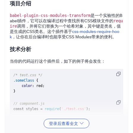
项目介绍
babel-plugin-css-modules-transform
是一个实验性的B
abel插件，它可以在编译过程中查找所有CSS模块文件的
requ
ire
调用，并将它们替换为一个哈希对象，其中键是类名，值
是生成的CSS类名。这个插件基于
css-modules-require-hoo
k
，让你在后台编译时也能享受CSS Modules带来的便利。
技术分析
当你的代码运行这个插件后，如下的例子将会发生：
/* test.css */
.someClass
 {

color
: red;

// component.js
const
 styles = 
require
(
'./test.css'
);

console
.
log
(styles.
someClass
登录后查看全文