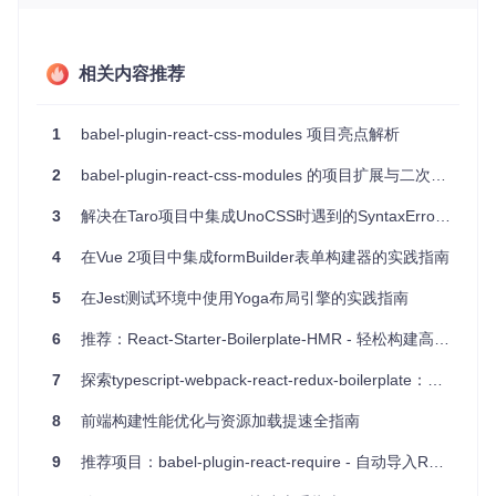
经过编译，将会变为：
// transformed file
const
相关内容推荐
 styles = {

'someClass'
: 
'Test__someClass___2Frqu'
};

1
babel-plugin-react-css-modules 项目亮点解析
console
.
log
(styles.
someClass
); 
// prints Test__someClass_
2
babel-plugin-react-css-modules 的项目扩展与二次开发
由此可以看出，原始的CSS类名被转换为了一个哈希字符串，
3
解决在Taro项目中集成UnoCSS时遇到的SyntaxError问题
确保了每个组件的样式不会相互干扰。
4
在Vue 2项目中集成formBuilder表单构建器的实践指南
应用场景
5
在Jest测试环境中使用Yoga布局引擎的实践指南
这款插件非常适合于Node.js后端开发或是构建库或框架时使
用，它可以避免类名冲突，使得CSS更为模块化。尤其对于那
6
推荐：React-Starter-Boilerplate-HMR - 轻松构建高性能React应用
些希望在非浏览器环境中利用CSS Modules的人来说，这是一
个非常棒的选择。
7
探索typescript-webpack-react-redux-boilerplate：现代Web应用的高效启动器
项目特点
8
前端构建性能优化与资源加载提速全指南
9
推荐项目：babel-plugin-react-require - 自动导入React的神奇插件
兼容性广泛
：支持Babel 6和Babel 7，最新版本1.4.0已经
加入了对Babel 7的支持。