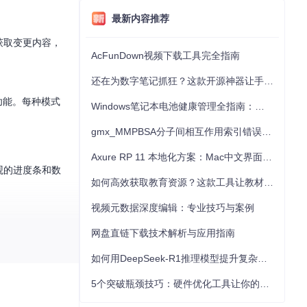
最新内容推荐
获取变更内容，
AcFunDown视频下载工具完全指南
还在为数字笔记抓狂？这款开源神器让手写批注效率提升300%
续传功能。每种模式
Windows笔记本电池健康管理全指南：从根源解决电池损耗问题
gmx_MMPBSA分子间相互作用索引错误的深度诊断与解决
Axure RP 11 本地化方案：Mac中文界面优化与原型设计工具汉化全指南
观的进度条和数
如何高效获取教育资源？这款工具让教材下载效率提升80%
视频元数据深度编辑：专业技巧与案例
暂停非关键资源
网盘直链下载技术解析与应用指南
如何用DeepSeek-R1推理模型提升复杂任务解决能力：完整指南
5个突破瓶颈技巧：硬件优化工具让你的电脑性能提升30%
告；点击"Brow