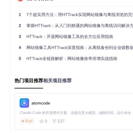
se Web"则直接在本地浏览器中打开镜像网站。
1
7个超实用方法：用HTTrack实现网站镜像与离线浏览的
建议完成后先查看日志文件，确认是否有遗漏或错误。对于大型
2
掌握HTTrack：从入门到精通的网站镜像与离线访问解决
与原网站一致，实现无缝的离线体验。
3
HTTrack：开源网站镜像工具的全方位应用指南
企业网络环境如何配置？代理服务器设置方案
4
网站镜像工具HTTrack深度指南：从离线备份到企业级数
在需要通过代理访问网络的环境中，HTTrack提供了灵活的代理配
TP代理，还可选择是否对FTP传输使用代理。
5
HTTrack全链路解析：网站镜像效率倍增实战指南
配置代理时，需确保服务器地址和端口正确，必要时勾选"Hide pass
热门项目推荐
相关项目推荐
身网络环境进行定制化配置。
如何高效更新网站镜像？增量下载与自动化方案
atomcode
使用"Update existing download"模式可实现增
的自动定期更新。
0
537
Rust
相关功能主要通过[src/htscache.c]实现，该模块负责管理缓存和
人值守的网站备份方案，特别适合需要定期更新的网站维护工作