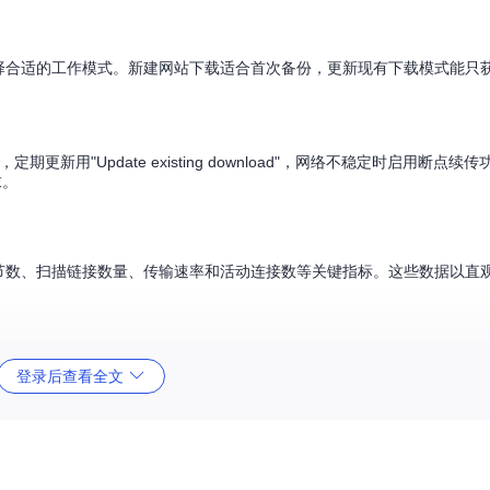
面选择合适的工作模式。新建网站下载适合首次备份，更新现有下载模式能只
。
"，定期更新用"Update existing download"，网络不稳定时启用断点
求。
载字节数、扫描链接数量、传输速率和活动连接数等关键指标。这些数据以直
求、接收、跳过等操作。遇到问题时，可根据实时数据调整下载策略，如
登录后查看全文
。用户可通过"View log file"按钮查看详细日志，检查可能的错误或警