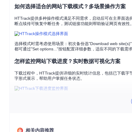
如何选择适合的网站下载模式？多场景操作方案
HTTrack提供多种操作模式满足不同需求，启动后可在主界
断点续传可恢复中断任务，测试链接功能则帮助验证网页有效性
选择模式时需考虑使用场景：初次备份选"Download web site(s)
都可通过"Set options..."按钮配置详细参数，适应不同的下载需
怎样监控网站下载进度？实时数据可视化方案
下载过程中，HTTrack提供详细的实时统计信息，包括已下
字形式展示，帮助用户掌握任务状态。
通过监控界面，用户可以清晰看到每个文件的下载状态，包括请
下载以优先获取核心内容，提高镜像效率。
下载完成后如何处理？结果查看与离线浏览方案
下载完成后，HTTrack会显示总结信息，包括总下载字节数和完成状态
相关内容推荐