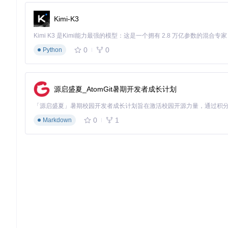
资源拓展
官方文档：项目根目录下的README和INSTALL文件提供详
Kimi-K3
语言支持：[lang/]目录包含20多种语言包，支持多语言界面切
测试用例：[tests/]目录提供多种场景的测试脚本，展示不同
二次开发：核心功能封装在[src/libhttrack.vcproj]中，支持功
0
0
Python
通过这些资源，用户可以深入了解HTTrack的工作原理，定制
源启盛夏_AtomGit暑期开发者成长计划
httrack
HTTrack Website Copier, copy websites to your computer (Off
0
1
Markdown
项目地址：
https://gitcode.com/gh_mirrors/ht/httrack