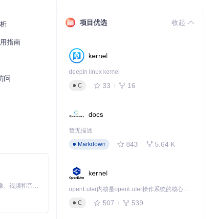
项目优选
收起
解析
和链接关系保持
应用指南
kernel
deepin linux kernel
访问
支持HTTP和F
33
16
C
docs
，企业用户可根据自
暂无描述
843
5.64 K
Markdown
kernel
，还能实现网站镜像
MiniMax H3 是一个通用的全模态生成系统。它支持对由文本、图像、视频和音频组成的多模态上下文进行统一理解，并能生成分辨率高达 2K、时长可达 15 秒的带原生立体声音频的视频。得益于面向任务泛化的系统设计，H3 在预训练阶段就已具备广泛的多模态上下文理解与生成能力，能够出色地执行复杂的多模态指令。
openEuler内核是openEuler操作系统的核心，既是系统性能与稳定性的基石，也是连接处理器、设备与服务的桥梁。
自动化任务，实现无
507
539
C