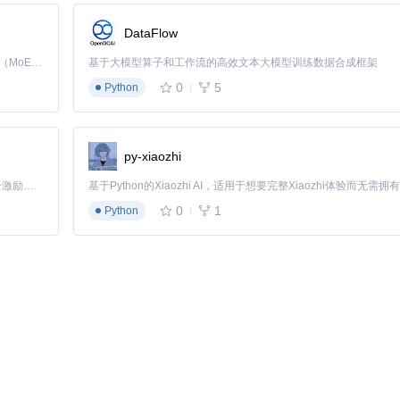
细安装使用说明
DataFlow
换
功能的使用方法
Kimi K3 是Kimi能力最强的模型：这是一个拥有 2.8 万亿参数的混合专家（MoE）模型，具备原生视觉理解能力，并支持 100 万 token 的上下文窗口。
基于大模型算子和工作流的高效文本大模型训练数据合成框架
能扩展
0
5
Python
适合自身需求的网站镜像方案，充分发挥这款工具的强大功能。
py-xiaozhi
「源启盛夏」暑期校园开发者成长计划旨在激活校园开源力量，通过积分激励、认证扶持、资源倾斜等形式，引导高校组织和开发者完成「入驻 — 建项目 — 做贡献 — 获认证 — 得资源」的完整闭环。无论你是想带领社团入驻平台的组织者，还是希望用代码贡献证明自己的开发者，都能在这里找到属于你的成长路径。
icial repository)
0
1
Python