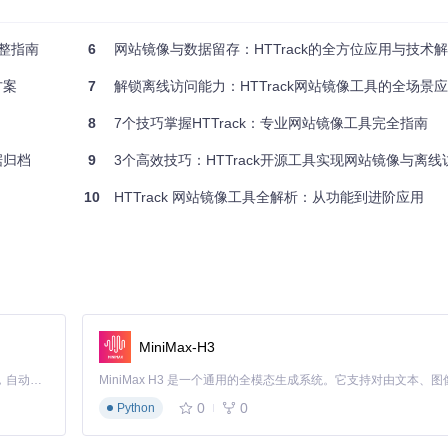
完整指南
6
网站镜像与数据留存：HTTrack的全方位应用与技术
网站，可使用工具自带的索引功能快速定位内容。本地浏览时，网站结构
方案
7
解锁离线访问能力：HTTrack网站镜像工具的全场景
8
7个技巧掌握HTTrack：专业网站镜像工具完全指南
据归档
9
3个高效技巧：HTTrack开源工具实现网站镜像与离线
置选项。在设置界面的"Proxy"标签页中，可输入代理服务器地址和端口，
10
HTTrack 网站镜像工具全解析：从功能到进阶应用
word"选项保护敏感信息。代理功能的实现代码位于[src/htsnet.h]
MiniMax-H3
量更新，只下载网站新增或修改的内容，大幅节省带宽和时间。结合系统定时任务工具
Claude Code 的开源替代方案。连接任意大模型，编辑代码，运行命令，自动验证 — 全自动执行。用 Rust 构建，极致性能。 ｜ An open-source alternative to Claude Code. Connect any LLM, edit code, run commands, and verify changes — autonomously. Built in Rust for speed. Get Started
0
0
Python
增量更新逻辑。用户可参考[tests/crawl-test.sh]中的脚本示例，配置
。