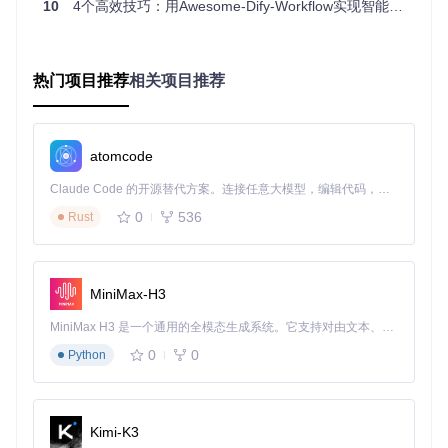
10
4个高效技巧：用Awesome-Dify-Workflow实现智能任务拆解
要搞明白为什么你的智能体一遇到复杂错误就变“智障”，我们
必须深入 Hermes-Agent 的核心编排器（Orchestrator）。
在一个成熟的容错体系中，降级策略应该是梯度的：
热门项目推荐
相关项目推荐
Retry（重试）
：网络抖动？原样再跑一次。
Replan（重规划）
：工具坏了？让大模型换个思路，用另
一个工具。
atomcode
Decompose（拆解）
：任务太难大模型脑容量不够？把
大任务拆成三个子任务分发。
Claude Code 的开源替代方案。连接任意大模型，编辑代码，运行命令，自动验证 — 全自动执行。用 Rust 构建，极致性能。 ｜ An open-source alternative to Claude Code. Connect any LLM, edit code, run commands, and verify changes — autonomously. Built in Rust for speed. Get Started
但 Hermes-Agent 的核心开发者显然没写过高可用的企业级网
0
536
Rust
关。来看看这段堪称灾难的原生调度代码（案发现场真实逻辑
还原）：
MiniMax-H3
# hermes_agent/core/orchestrator.py (原生缺陷逻辑还原)
MiniMax H3 是一个通用的全模态生成系统。它支持对由文本、图像、视频和音频组成的多模态上下文进行统一理解，并能生成分辨率高达 2K、时长可达 15 秒的带原生立体声音频的视频。得益于面向任务泛化的系统设计，H3 在预训练阶段就已具备广泛的多模态上下文理解与生成能力，能够出色地执行复杂的多模态指令。
async
def
_run_step
(
self, task: Task
):

    retries = 
0
0
0
Python
while
 retries < 
self
.max_retries:

try
:

# 尝试调用工具
            response = 
await
self
.agent.execute(task)

Kimi-K3
return
 response
