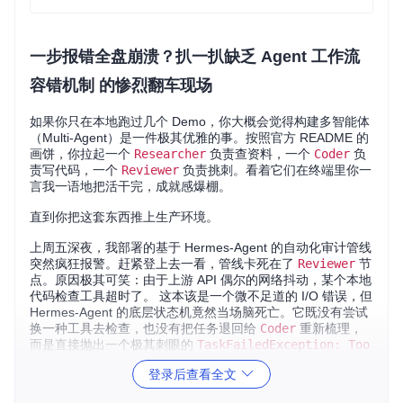
一步报错全盘崩溃？扒一扒缺乏
Agent 工作流
容错机制
的惨烈翻车现场
如果你只在本地跑过几个 Demo，你大概会觉得构建多智能体
（Multi-Agent）是一件极其优雅的事。按照官方 README 的
画饼，你拉起一个
Researcher
负责查资料，一个
Coder
负
责写代码，一个
Reviewer
负责挑刺。看着它们在终端里你一
言我一语地把活干完，成就感爆棚。
直到你把这套东西推上生产环境。
上周五深夜，我部署的基于 Hermes-Agent 的自动化审计管线
突然疯狂报警。赶紧登上去一看，管线卡死在了
Reviewer
节
点。原因极其可笑：由于上游 API 偶尔的网络抖动，某个本地
代码检查工具超时了。 这本该是一个微不足道的 I/O 错误，但
Hermes-Agent 的底层状态机竟然当场脑死亡。它既没有尝试
换一种工具去检查，也没有把任务退回给
Coder
重新梳理，
而是直接抛出一个极其刺眼的
TaskFailedException: Too
l execution failed after 3 retries
，然后把整个耗
登录后查看全文
时半个多小时、积累了几万字上下文的 Agent 进程强行 Kill 掉
了。