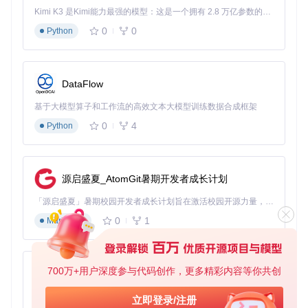
Kimi K3 是Kimi能力最强的模型：这是一个拥有 2.8 万亿参数的混合专家（MoE）模型，具备原生视觉理解能力，并支持 100 万 token 的上下文窗口。
except
 ToolExecutionError 
as
 e:

0
0
            retries += 
1
Python
# ⚠️ 致命漏洞 1：极其暴力的上下文污染！
# 官方直接把报错信息 append 到了历史记录里，然后再去
            error_msg = 
f"Tool failed with error: 
{e}
. Tr
self
.memory.add_message(
"user"
, error_msg)

DataFlow
# ⚠️ 致命漏洞 2：一条道走到黑的死磕
基于大模型算子和工作流的高效文本大模型训练数据合成框架
# 没有任何逻辑告诉 LLM ：“这条路走不通，换个方法”
0
4
Python
# 如果是工具本身的 Bug，LLM 会拿着一模一样的参数，
            logger.warning(
f"Retry 
{retries}
/
{self.max_re
# ⚠️ 终极毁灭：次数用尽，直接抛错，炸毁整个多智能体链路
源启盛夏_AtomGit暑期开发者成长计划
raise
 TaskFailedException(
"Max retries exceeded"
「源启盛夏」暑期校园开发者成长计划旨在激活校园开源力量，通过积分激励、认证扶持、资源倾斜等形式，引导高校组织和开发者完成「入驻 — 建项目 — 做贡献 — 获认证 — 得资源」的完整闭环。无论你是想带领社团入驻平台的组织者，还是希望用代码贡献证明自己的开发者，都能在这里找到属于你的成长路径。
看懂这套逻辑有多业余了吗？
0
1
Markdown
官方所谓的容错，就是简单粗暴的
While
循环。当工具报错
时，它把报错日志喂给大模型。如果报错信息很长（比如一段
几千行的 Java 堆栈），它会瞬间把大模型的注意力机制完全
带偏。大模型会陷入一种“为了解决报错而解决报错”的幻觉
700万+用户深度参与代码创作，更多精彩内容等你共创
py-xiaozhi
中，不仅不会去换个工具，反而开始疯狂修改原本正确的参
数。
基于Python的Xiaozhi AI，适用于想要完整Xiaozhi体验而无需拥有专用硬件的用户。
立即登录/注册