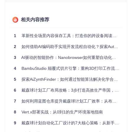
去 GitHub 翻阅 Issue #344 (多智能体容错需求)，你会发现评
论区简直是大型灾难受害者交流会。无数把 Agent 接入生产环
境的极客，全被这种“一次出错，全盘皆输”的脆弱架构坑得连
相关内容推荐
底裤都不剩。
报错现象总结：
在 Hermes-Agent 原生的多智能体协同场
1
革新性全场景内容保存工具：打造你的跨设备阅读生态
景中，由于底层缺乏系统化的
Agent 工作流容错机制
，面
对工具执行失败、API 超时或大模型输出幻觉等异常时，
2
如何借助AI编码助手实现开发流程自动化？探索Auto-Claude的多智能体协作模式
框架仅提供最基础的“死循环重试（Simple Retry）”。这极
易导致错误日志污染上下文，引发 LLM 的重复幻觉，最终
3
AI驱动的智能协作：Nanobrowser如何重塑自动化效率边界
因重试超限抛出
TaskFailedException
。整个流水线缺
乏向后降级的
Replan
（重规划）与
Decompose
（任务拆
4
BambuStudio 颠覆式切片引擎：重构3D打印工作流的效率革命
解）能力，导致容错率极低，根本无法在复杂的生产环境
中存活。
5
探索AiZynthFinder：如何通过智能算法解决化学合成规划难题
官方教你怎么用最简练的代码跑通 Happy Path，却绝口不提
6
戴森球计划工厂布局攻略：3步打造高效生产帝国，避坑指南与蓝图应用完全手册
真实的业务场景里处处都是 Sad Path。今天我们直接扒开调
度层的源码，看看这种单维度的防线是怎么毁掉你的业务逻辑
的。
7
如何利用蓝图仓库提升戴森球计划工厂效率：从布局困境到产能飞跃
8
Vert.x部署实战：从0到1的生产环境落地指南
Orchestrator._run_step
撕开
的遮羞布：
Retry
为什么单线
救不了复杂的 Agent？
9
戴森球计划自动化工厂设计的7大核心策略：从新手到星际工程师的进阶指南