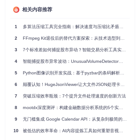
析工具。
相关内容推荐
[!TIP] 调试技巧：使用GitHub API时，建议先通过
curl -i
https://api.github.com/users/octocat
测试接口连
通性，检查响应头中的
X-RateLimit-Remaining
字段以
1
多算法压缩工具完全指南：解决速度与压缩比矛盾的全能方案
避免触发限流。
2
FFmpeg Kit退役后的替代方案探索：从技术选型到实战迁移
核心特性
：
3
7个标准差如何捕捉股市异动？智能交易分析工具实战指南
支持GraphQL和REST两种查询方式
提供丰富的事件订阅机制
4
智能捕捉股市异常波动：UnusualVolumeDetector实战指南
详细的贡献者统计数据
5
Python图像识别开发实战：基于pyzbar的条码解析工具入门指南
代码示例
：
6
颠覆认知！HugeJsonViewer让大文件JSON处理卡顿成为历史
import
 requests

7
突破压缩效率瓶颈：7个提升文件处理速度的创新方法
def
get_github_repo_stats
(
owner, repo
):

    url = 
f"https://api.github.com/repos/
{owner}
/
{repo}
"
8
mootdx深度测评：构建金融数据分析系统的5个实战维度
    headers = {
"Accept"
: 
"application/vnd.github.v3+json"
}
    response = requests.get(url, headers=headers)

9
无门槛集成 Google Calendar API：从复杂到极简的开发革命
if
 response.status_code == 
200
:

10
被低估的效率革命：AI内容提炼工具如何重塑音视频信息处理流程
        data = response.json()

return
 {
