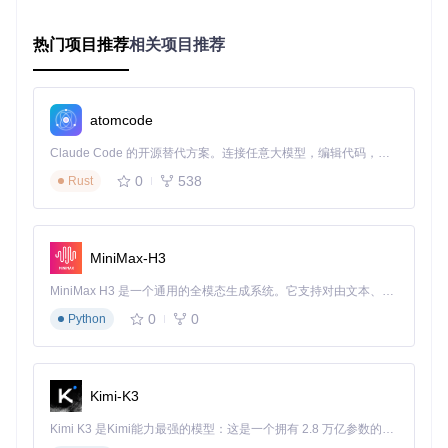
"stars"
: data[
"stargazers_count"
],

"forks"
: data[
"forks_count"
],

热门项目推荐
相关项目推荐
"contributors"
: data[
"contributors_url"
]

        }

return
None
atomcode
避坑指南
：GitHub API对未认证请求限制为每小时60次，认证
后提升至5000次。建议实现请求缓存机制，避免重复获取相同
Claude Code 的开源替代方案。连接任意大模型，编辑代码，运行命令，自动验证 — 全自动执行。用 Rust 构建，极致性能。 ｜ An open-source alternative to Claude Code. Connect any LLM, edit code, run commands, and verify changes — autonomously. Built in Rust for speed. Get Started
数据。
0
538
Rust
云服务集成：连接分布式能力
随着云原生架构的普及，工具API已成为连接不同云服务的纽
带。从存储服务到计算资源，从认证授权到监控告警，云服务
MiniMax-H3
API正在构建一个无缝衔接的分布式计算环境。
MiniMax H3 是一个通用的全模态生成系统。它支持对由文本、图像、视频和音频组成的多模态上下文进行统一理解，并能生成分辨率高达 2K、时长可达 15 秒的带原生立体声音频的视频。得益于面向任务泛化的系统设计，H3 在预训练阶段就已具备广泛的多模态上下文理解与生成能力，能够出色地执行复杂的多模态指令。
实战案例：AWS S3 + CloudFront CDN
0
0
Python
Amazon S3提供了简单易用的对象存储API，结合CloudFront
CDN服务，可以构建高可用、低延迟的静态资源分发系统。通
过S3 API上传文件，再通过CloudFront API配置缓存策略，实
现全球范围内的资源快速访问。
Kimi-K3
对比选型表
：
Kimi K3 是Kimi能力最强的模型：这是一个拥有 2.8 万亿参数的混合专家（MoE）模型，具备原生视觉理解能力，并支持 100 万 token 的上下文窗口。