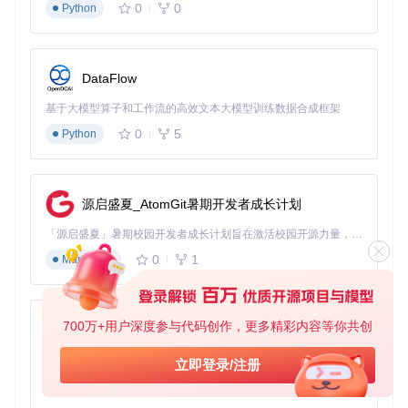
0
0
Python
存储服务A
优势
劣势
适用场景
PI
配置复
高可用性、全
大型应用、
杂、成本
AWS S3
DataFlow
球分发
全球化服务
较高
基于大模型算子和工作流的高效文本大模型训练数据合成框架
与GCP服务集
在中国访
基于GCP的
Google Clo
ud Storage
成好
问速度慢
应用
0
5
Python
国内访问速度
国际覆盖
面向国内用
七牛云Kod
快、价格优惠
有限
户的应用
o
源启盛夏_AtomGit暑期开发者成长计划
技术难点突破
：处理大文件上传时，建议使用分块上传API
（Multipart Upload），并实现断点续传机制。以下是使用bot
「源启盛夏」暑期校园开发者成长计划旨在激活校园开源力量，通过积分激励、认证扶持、资源倾斜等形式，引导高校组织和开发者完成「入驻 — 建项目 — 做贡献 — 获认证 — 得资源」的完整闭环。无论你是想带领社团入驻平台的组织者，还是希望用代码贡献证明自己的开发者，都能在这里找到属于你的成长路径。
o3 SDK实现分块上传的关键代码：
0
1
Markdown
import
from
 botocore.exceptions 
import
 ClientError

700万+用户深度参与代码创作，更多精彩内容等你共创
py-xiaozhi
def
upload_large_file
(
bucket_name, file_path, object_name
if
 object_name 
is
None
:

基于Python的Xiaozhi AI，适用于想要完整Xiaozhi体验而无需拥有专用硬件的用户。
立即登录/注册
        object_name = file_path

0
1
Python
    s3 = boto3.client(
's3'
)
