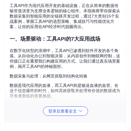
工具API作为现代应用开发的基础设施，正在从简单的数据传
输管道演变为支撑业务逻辑的核心组件。本指南将带你探索从
数据采集到智能应用的全链路开发过程，通过7大类别15个实
战案例，掌握工具API的选型策略、集成技巧与性能优化方
案，让你的应用在API经济时代脱颖而出。
一、场景驱动：工具API的7大应用战场
在数字化转型的浪潮中，工具API已渗透到软件开发的各个角
落。从自动化办公到智能决策，从内容创作到物联网控制，这
些接口正在重塑我们构建应用的方式。让我们通过真实场景案
例，揭开工具API的神秘面纱。
数据采集与处理：从网页抓取到结构化转换
数据是现代应用的血液，而工具API则是输送血液的血管。在
这个信息爆炸的时代，如何高效获取并处理有价值的数据成为
开发者面临的首要挑战。
实战案例：GitHub API + 数据可视化
登录后查看全文
GitHub作为全球最大的代码托管平台，其API蕴含着丰富的开
发者活动数据。通过GitHub REST API v3，我们可以轻松获取
仓库信息、用户活动和代码贡献数据，进而构建开发者行为分