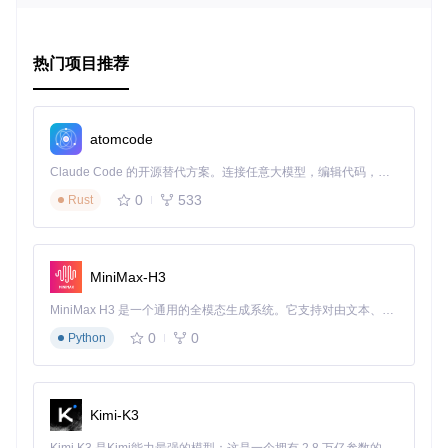
负载均衡
：在Kubernetes集群中，用于跨多个实例分配工
作负载。
热门项目推荐
项目特点
易用性
：通过Helm图表或简单的YAML文件即可部署和升
级Zookeeper集群，操作简单直观。
atomcode
灵活性
：支持持久化存储和临时（Ephemeral）存储模
式，满足不同场景需求。
Claude Code 的开源替代方案。连接任意大模型，编辑代码，运行命令，自动验证 — 全自动执行。用 Rust 构建，极致性能。 ｜ An open-source alternative to Claude Code. Connect any LLM, edit code, run commands, and verify changes — autonomously. Built in Rust for speed. Get Started
安全性
：可选择特定命名空间运行，限制权限以保护集群
0
533
Rust
安全。
适应性
：兼容Kubernetes v1.15.0及更高版本，并能在Go
ogle Kubernetes Engine (GKE)等平台上运行。
实时监控
：通过AdminServer提供详细的集群状态信息，
MiniMax-H3
帮助诊断和优化集群性能。
MiniMax H3 是一个通用的全模态生成系统。它支持对由文本、图像、视频和音频组成的多模态上下文进行统一理解，并能生成分辨率高达 2K、时长可达 15 秒的带原生立体声音频的视频。得益于面向任务泛化的系统设计，H3 在预训练阶段就已具备广泛的多模态上下文理解与生成能力，能够出色地执行复杂的多模态指令。
无论是新手还是经验丰富的开发者，Zookeeper Operator都是
0
0
Python
在Kubernetes上管理Zookeeper集群的理想选择。无论您是在
构建容错性强的微服务体系，还是寻求可靠的配置管理方案，
这个项目都值得一试。立即加入社区，探索Zookeeper Opera
tor带来的无限可能吧！
Kimi-K3