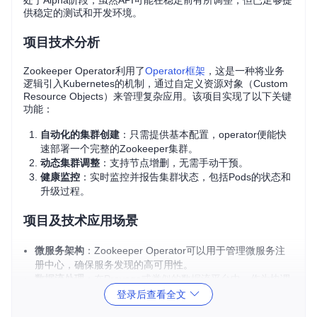
处于Alpha阶段，虽然API可能在稳定前有所调整，但已足够提
供稳定的测试和开发环境。
项目技术分析
Zookeeper Operator利用了
Operator框架
，这是一种将业务
逻辑引入Kubernetes的机制，通过自定义资源对象（Custom
Resource Objects）来管理复杂应用。该项目实现了以下关键
功能：
自动化的集群创建
：只需提供基本配置，operator便能快
速部署一个完整的Zookeeper集群。
动态集群调整
：支持节点增删，无需手动干预。
健康监控
：实时监控并报告集群状态，包括Pods的状态和
升级过程。
项目及技术应用场景
微服务架构
：Zookeeper Operator可以用于管理微服务注
册中心，确保服务发现的高可用性。
数据流处理
：在Pravega或类似的数据流平台中，作为协调
者角色，保证数据传输的正确性和顺序。
登录后查看全文
配置管理
：为大型分布式系统提供集中式配置存储和分发。