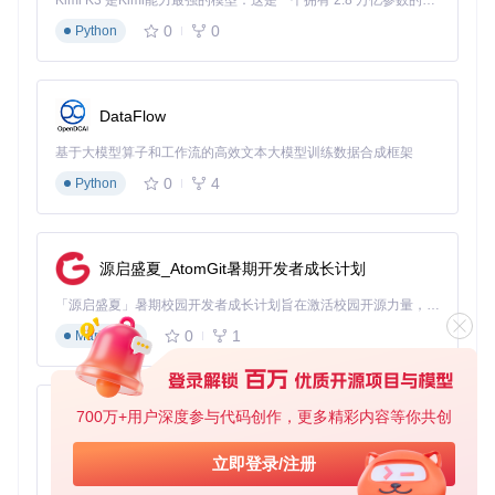
Kimi K3 是Kimi能力最强的模型：这是一个拥有 2.8 万亿参数的混合专家（MoE）模型，具备原生视觉理解能力，并支持 100 万 token 的上下文窗口。
0
0
Python
DataFlow
基于大模型算子和工作流的高效文本大模型训练数据合成框架
0
4
Python
源启盛夏_AtomGit暑期开发者成长计划
「源启盛夏」暑期校园开发者成长计划旨在激活校园开源力量，通过积分激励、认证扶持、资源倾斜等形式，引导高校组织和开发者完成「入驻 — 建项目 — 做贡献 — 获认证 — 得资源」的完整闭环。无论你是想带领社团入驻平台的组织者，还是希望用代码贡献证明自己的开发者，都能在这里找到属于你的成长路径。
0
1
Markdown
700万+用户深度参与代码创作，更多精彩内容等你共创
py-xiaozhi
基于Python的Xiaozhi AI，适用于想要完整Xiaozhi体验而无需拥有专用硬件的用户。
立即登录/注册
0
1
Python