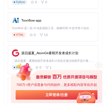
数据处理方式，保护个人信息安全。
0
0
Python
数据主权与数字遗产：重新定义个人数据价值
Toonflow-app
在信息时代，数据已成为个人重要的数字资产。QZoneExport
不仅是一款备份工具，更是用户数据主权的守护者。通过将数
Toonflow 是一款 AI 短剧漫剧工具，能够利用 AI 技术将小说自动转化为剧本，并结合 AI 生成的图片和视频，实现高效的短剧创作。借助 Toonflow，可以轻松完成从文字到影像的全流程，让短剧制作变得更加智能与便捷。
据掌握在自己手中，我们不仅保护了珍贵的个人记忆，也为数
字遗产的传承奠定了基础。当平台不断变迁，唯有主动备份才
0
14
HTML
能确保那些承载情感与回忆的数据永久留存。QZoneExport用
技术赋能每一位用户，让数字记忆不再受限于平台生命周期，
真正实现"我的数据我做主"。
源启盛夏_AtomGit暑期开发者成长计划
在这个数据易逝的时代，选择QZoneExport，就是选择了一种
负责任的数字生活态度。让我们用行动守护那些不可替代的数
「源启盛夏」暑期校园开发者成长计划旨在激活校园开源力量，通过积分激励、认证扶持、资源倾斜等形式，引导高校组织和开发者完成「入驻 — 建项目 — 做贡献 — 获认证 — 得资源」的完整闭环。无论你是想带领社团入驻平台的组织者，还是希望用代码贡献证明自己的开发者，都能在这里找到属于你的成长路径。
字记忆，为自己的数字人生留下一份可信赖的档案。
0
1
Markdown
QZoneExport
下载源代码
700万+用户深度参与代码创作，更多精彩内容等你共创
AionUi
QQ空间导出助手，用于备份QQ空间的说说、日志、私密日记、相册、视频、留言板、QQ好友、收藏夹、分享、最近访客为文件，便于迁移与保存
免费、本地、开源的 24/7 全天候 Cowork 应用，以及适用于 Gemini CLI、Claude Code、Codex、OpenCode、Qwen Code、Goose CLI、Auggie 等的 OpenClaw | 🌟 喜欢就点star吧
立即登录/注册
项目地址：
0
6
TypeScript
https://gitcode.com/gh_mirrors/qz/QZoneExport