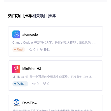
安装与基础设置
获取Shortkeys有两种方式：
热门项目推荐
相关项目推荐
直接从浏览器扩展商店搜索"Shortkeys"安装
从源代码构建：
git clone https://gitcode.com/gh_
mirrors/sh/shortkeys
atomcode
安装完成后，点击浏览器工具栏中的Shortkeys图标即可打开
Claude Code 的开源替代方案。连接任意大模型，编辑代码，运行命令，自动验证 — 全自动执行。用 Rust 构建，极致性能。 ｜ An open-source alternative to Claude Code. Connect any LLM, edit code, run commands, and verify changes — autonomously. Built in Rust for speed. Get Started
配置界面。首次使用建议完成以下设置：
0
541
Rust
启用扩展权限（位于设置页面顶部）
调整激活范围（全局生效或特定网站）
设置基本滚动快捷键（为后续使用奠定基础）
配置你的第一个快捷键组合
MiniMax-H3
Shortkeys的核心价值在于个性化配置。以下是新手入门的三
MiniMax H3 是一个通用的全模态生成系统。它支持对由文本、图像、视频和音频组成的多模态上下文进行统一理解，并能生成分辨率高达 2K、时长可达 15 秒的带原生立体声音频的视频。得益于面向任务泛化的系统设计，H3 在预训练阶段就已具备广泛的多模态上下文理解与生成能力，能够出色地执行复杂的多模态指令。
个必备快捷键，只需3分钟即可完成设置：
0
0
Python
快捷键组合
功能描述
使用场景
平滑滚动到页面
阅读长文章后快速返
alt+↑
顶部
回开头
DataFlow
平滑滚动到页面
快速查看页面结尾信