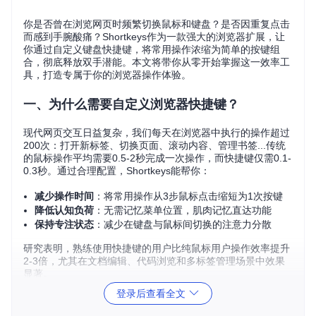
你是否曾在浏览网页时频繁切换鼠标和键盘？是否因重复点击
而感到手腕酸痛？Shortkeys作为一款强大的浏览器扩展，让
你通过自定义键盘快捷键，将常用操作浓缩为简单的按键组
合，彻底释放双手潜能。本文将带你从零开始掌握这一效率工
具，打造专属于你的浏览器操作体验。
一、为什么需要自定义浏览器快捷键？
现代网页交互日益复杂，我们每天在浏览器中执行的操作超过
200次：打开新标签、切换页面、滚动内容、管理书签...传统
的鼠标操作平均需要0.5-2秒完成一次操作，而快捷键仅需0.1-
0.3秒。通过合理配置，Shortkeys能帮你：
减少操作时间
：将常用操作从3步鼠标点击缩短为1次按键
降低认知负荷
：无需记忆菜单位置，肌肉记忆直达功能
保持专注状态
：减少在键盘与鼠标间切换的注意力分散
研究表明，熟练使用快捷键的用户比纯鼠标用户操作效率提升
2-3倍，尤其在文档编辑、代码浏览和多标签管理场景中效果
显著。
登录后查看全文
二、快速上手：3步配置你的效率工具