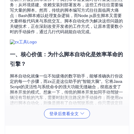
务：从环境搭建、依赖安装到部署发布，这些工作往往需要编
写大量的脚本。然而，传统的脚本编写方式往往面临两大痛
点：Bash脚本难以处理复杂逻辑，而Node.js原生脚本又需要
大量样板代码来与系统交互。脚本自动化作为解决这些问题的
关键技术，正在深刻改变开发者的工作方式，让原本需要数小
时的手动操作，通过几行代码就能自动完成。
一、核心价值：为什么脚本自动化是效率革命的
引擎？
脚本自动化就像一位不知疲倦的数字助手，能够准确执行你设
定的每一个步骤，而zx正是这位助手的"智能大脑"。它将Java
Script的灵活性与系统命令的强大功能无缝融合，彻底改变了
脚本开发的模式。想象一下，传统的脚本开发如同手动驾驶一
辆没有导航的汽车，需要时刻关注路况并手动操作；而使用zx
进行脚本自动化，则像是拥有了自动驾驶系统，你只需设定目
的地，系统会自动规划路线并规避障碍。
登录后查看全文
zx的核心价值体现在三个方面：首先，它消除了JavaScript与
系统命令之间的鸿沟，让开发者可以用熟悉的语法处理文件操
作、进程管理等系统任务；其次，它内置了丰富的工具函数，