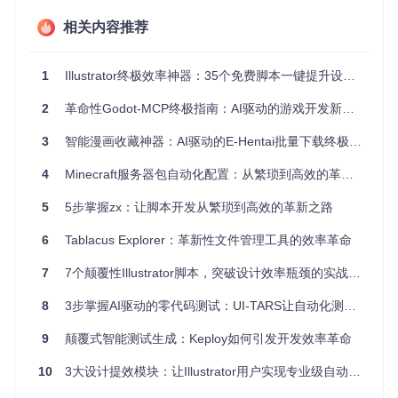
避免了重复编写样板代码；最后，它提供了统一的跨平台解决
方案，让同一份脚本可以在不同操作系统上顺畅运行。
相关内容推荐
二、应用场景：跨平台脚本如何解决实际业务难
1
Illustrator终极效率神器：35个免费脚本一键提升设计工作流
题？
2
革命性Godot-MCP终极指南：AI驱动的游戏开发新范式
在实际开发工作中，脚本自动化能够解决多种业务场景的痛点
问题。以下是三个典型案例，展示zx如何在不同场景下发挥作
3
智能漫画收藏神器：AI驱动的E-Hentai批量下载终极指南
用：
4
Minecraft服务器包自动化配置：从繁琐到高效的革命性工具
1. 多环境一致性保障
5
5步掌握zx：让脚本开发从繁琐到高效的革新之路
解决什么问题
：开发团队中不同成员使用不同操作系统，导致
环境配置不一致，经常出现"在我电脑上能运行"的问题。
6
Tablacus Explorer：革新性文件管理工具的效率革命
实现方案
：使用zx编写跨平台的环境检查与配置脚本，自动检
测系统环境并安装所需依赖。
7
7个颠覆性Illustrator脚本，突破设计效率瓶颈的实战指南
8
3步掌握AI驱动的零代码测试：UI-TARS让自动化测试效率提升40%
#!
/usr/
bin/env zx

9
颠覆式智能测试生成：Keploy如何引发开发效率革命
// 检查并安装依赖
async
function
setupEnvironment
(
) {

10
3大设计提效模块：让Illustrator用户实现专业级自动化设计
const
 os = 
await
 $
`uname -s`
.
then
(
res
 =>
 res.
stdout
.
tri