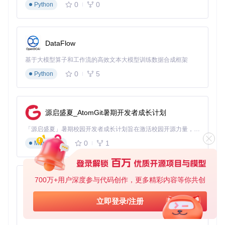
0
0
Python
解决什么问题
：需要同时管理多个微服务项目，每个项目都有
独立的构建和部署流程，手动操作耗时且容易出错。
实现方案
：使用zx编写批量操作脚本，遍历所有项目目录并执
DataFlow
行相应命令。
基于大模型算子和工作流的高效文本大模型训练数据合成框架
#!
/usr/
bin/env zx

0
5
Python
// 批量处理多个项目
async
function
batchProcessProjects
(
) {

const
 projects = [
'user-service'
, 
'order-service'
, 
'pay
源启盛夏_AtomGit暑期开发者成长计划
const
 results = [];

「源启盛夏」暑期校园开发者成长计划旨在激活校园开源力量，通过积分激励、认证扶持、资源倾斜等形式，引导高校组织和开发者完成「入驻 — 建项目 — 做贡献 — 获认证 — 得资源」的完整闭环。无论你是想带领社团入驻平台的组织者，还是希望用代码贡献证明自己的开发者，都能在这里找到属于你的成长路径。
for
 (
const
 project 
of
 projects) {

console
.
log
(
`开始处理项目: 
${project}
`
);

0
1
Markdown
try
 {

// 进入项目目录
cd
(
`../
${project}
`
);

700万+用户深度参与代码创作，更多精彩内容等你共创
py-xiaozhi
// 拉取最新代码
基于Python的Xiaozhi AI，适用于想要完整Xiaozhi体验而无需拥有专用硬件的用户。
立即登录/注册
await
 $
`git pull origin main`
;

0
1
Python
// 安装依赖