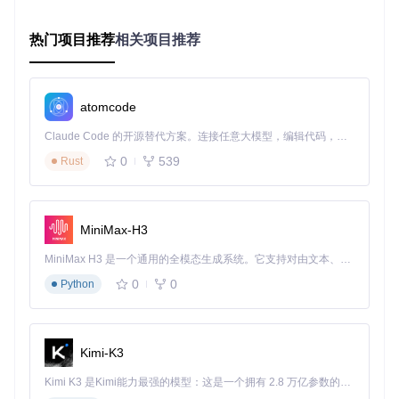
console
.
log
(
`检测到操作系统: 
${os}
`
);

热门项目推荐
相关项目推荐
if
 (os === 
'Darwin'
) {

// macOS系统
await
 $
`brew install node python3`
;

  } 
else
if
 (os === 
'Linux'
) {

atomcode
// Linux系统
await
 $
`sudo apt-get update && sudo apt-get install -
Claude Code 的开源替代方案。连接任意大模型，编辑代码，运行命令，自动验证 — 全自动执行。用 Rust 构建，极致性能。 ｜ An open-source alternative to Claude Code. Connect any LLM, edit code, run commands, and verify changes — autonomously. Built in Rust for speed. Get Started
  } 
else
if
 (os.
startsWith
(
'MINGW'
) || os.
startsWith
(
'CYG
// Windows系统 (Git Bash环境)
0
539
Rust
await
 $
`choco install nodejs python3 -y`
;

  }

// 验证安装结果
MiniMax-H3
await
Promise
.
all
([

    $
`node -v`
,

MiniMax H3 是一个通用的全模态生成系统。它支持对由文本、图像、视频和音频组成的多模态上下文进行统一理解，并能生成分辨率高达 2K、时长可达 15 秒的带原生立体声音频的视频。得益于面向任务泛化的系统设计，H3 在预训练阶段就已具备广泛的多模态上下文理解与生成能力，能够出色地执行复杂的多模态指令。
    $
`python3 -V`
0
0
  ]);

Python
console
.
log
(
"环境配置完成"
);

}

Kimi-K3
await
setupEnvironment
Kimi K3 是Kimi能力最强的模型：这是一个拥有 2.8 万亿参数的混合专家（MoE）模型，具备原生视觉理解能力，并支持 100 万 token 的上下文窗口。
2. 多项目批量操作