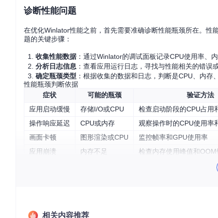
诊断性能问题
在优化Winlator性能之前，首先需要准确诊断性能瓶颈所在
题的关键步骤：
收集性能数据
：通过Winlator的调试面板记录CPU使用率
分析日志信息
：查看应用运行日志，寻找与性能相关的错误
确定瓶颈类型
：根据收集的数据和日志，判断是CPU、内存、
性能瓶颈判断依据
症状
可能的瓶颈
验证方法
应用启动缓慢
存储I/O或CPU
检查启动阶段的CPU占用
操作响应延迟
CPU或内存
观察操作时的CPU使用率
画面卡顿
图形渲染或CPU
监控帧率和GPU使用率
应用崩溃
内存不足
检查内存使用峰值和OOM
核心原理
Winlator通过Wine和Box86/Box64在Android设
性地进行优化。
相关内容推荐