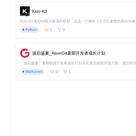
编辑配置文件：
app/src/main/assets/box86_env_va
Kimi-K3
添加或修改以下参数：
{
"BOX86_CPU_CORES"
:
"4"
,
// 设置Box86使用的CPU核
0
0
Python
"BOX86_THREADS"
:
"2"
,
// 设置Box86的线程数
"BOX86_FORCE_32BIT"
:
"1"
// 强制使用32位模式运行应
}
提升内存管理效率
源启盛夏_AtomGit暑期开发者成长计划
难度：★★★☆☆
0
1
调整内存分配
Markdown
编辑配置文件：
app/src/main/java/com/winlator/c
修改内存分配相关参数：
// 设置应用可用内存上限（单位：MB）
public
static
final
String
MEMORY_LIMIT
=
"2048"
// 设置交换空间大小（单位：MB）
public
static
final
String
SWAP_SIZE
=
"1024"
启用内存压缩