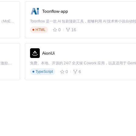
rs.json
Toonflow-app
Kimi K3 是Kimi能力最强的模型：这是一个拥有 2.8 万亿参数的混合专家（MoE）模型，具备原生视觉理解能力，并支持 100 万 token 的上下文窗口。
心数
0
16
HTML
用
AionUi
「源启盛夏」暑期校园开发者成长计划旨在激活校园开源力量，通过积分激励、认证扶持、资源倾斜等形式，引导高校组织和开发者完成「入驻 — 建项目 — 做贡献 — 获认证 — 得资源」的完整闭环。无论你是想带领社团入驻平台的组织者，还是希望用代码贡献证明自己的开发者，都能在这里找到属于你的成长路径。
0
6
TypeScript
ore/EnvVars.java