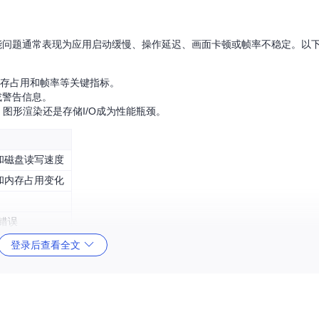
。性能问题通常表现为应用启动缓慢、操作延迟、画面卡顿或帧率不稳定。以
、内存占用和帧率等关键指标。
或警告信息。
图形渲染还是存储I/O成为性能瓶颈。
和磁盘读写速度
和内存占用变化
错误
登录后查看全文
备上模拟Windows环境，其性能表现取决于多个关键组件的协同工作。了解这些组件的