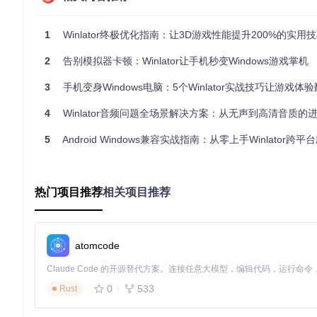
Winlator性能核心组件
Wine
：在Android系统上提供Windows API兼容性层，将Wi
Box86/Box64
：实现x86/x86_64指令集到ARM架构的动态
1
Winlator终极优化指南：让3D游戏性能提升200%的实用
VirGL
：提供 OpenGL 加速，将Windows应用的图形渲染请求
Proot
：创建轻量级容器环境，为Windows应用提供隔离的
2
告别模拟器卡顿：Winlator让手机秒变Windows游戏掌机
这些组件之间的交互和资源分配直接影响Winlator的整体性能。例如
3
手机变身Windows电脑：5个Winlator实战技巧让游戏体
应用运行流畅度产生重要影响。
4
Winlator音频问题全场景解决方案：从无声到高清音质的
解决方案
5
Android Windows兼容实战指南：从零上手Winlator跨平台应
针对不同的性能瓶颈，以下提供一系列实用的解决方案，帮助提升Wi
优化CPU性能
热门项目推荐
相关项目推荐
难度：★★☆☆☆
调整CPU核心分配
打开Winlator设置，进入"性能"选项卡。
atomcode
在"CPU核心数"下拉菜单中选择合适的核心数量，建议根
点击"应用"按钮保存设置，并重启Winlator使设置生效。
0
533
注意事项
Rust
：分配过多CPU核心可能导致设备过热和电池消耗过
优化Box86/Box64配置