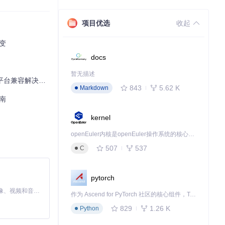
项目优选
收起
变
docs
源隔离策略都会对
暂无描述
平台兼容解决方案
843
5.62 K
Markdown
南
kernel
openEuler内核是openEuler操作系统的核心，既是系统性能与稳定性的基石，也是连接处理器、设备与服务的桥梁。
507
537
C
pytorch
MiniMax H3 是一个通用的全模态生成系统。它支持对由文本、图像、视频和音频组成的多模态上下文进行统一理解，并能生成分辨率高达 2K、时长可达 15 秒的带原生立体声音频的视频。得益于面向任务泛化的系统设计，H3 在预训练阶段就已具备广泛的多模态上下文理解与生成能力，能够出色地执行复杂的多模态指令。
作为 Ascend for PyTorch 社区的核心组件，TorchNPU 是昇腾专为 PyTorch 打造的深度学习适配插件，使 PyTorch 框架能够直接调用昇腾 NPU，为开发者提供昇腾 AI 处理器的超强算力。
829
1.26 K
Python