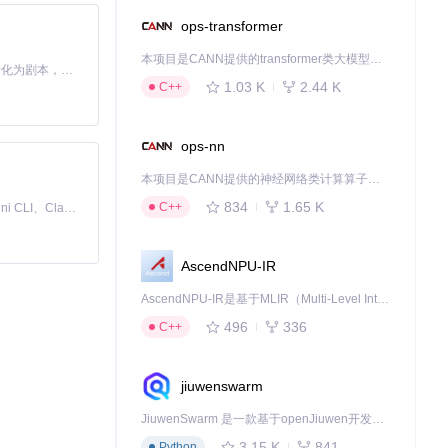
ops-transformer
本项目是CANN提供的transformer类大模型算子库，实现网络在NPU上加速计算。
Toonflow 是一款 AI 短剧漫剧工具，能够利用 AI 技术将小说自动转化为剧本，并结合 AI 生成的图片和视频，实现高效的短剧创作。借助 Toonflow，可以轻松完成从文字到影像的全流程，让短剧制作变得更加智能与便捷。
1.03 K
2.44 K
C++
ops-nn
本项目是CANN提供的神经网络类计算算子库，实现网络在NPU上加速计算。
834
1.65 K
C++
免费、本地、开源的 24/7 全天候 Cowork 应用，以及适用于 Gemini CLI、Claude Code、Codex、OpenCode、Qwen Code、Goose CLI、Auggie 等的 OpenClaw | 🌟 喜欢就点star吧
AscendNPU-IR
AscendNPU-IR是基于MLIR（Multi-Level Intermediate Representation）构建的，面向昇腾亲和算子编译时使用的中间表示，提供昇腾完备表达能力，通过编译优化提升昇腾AI处理器计算效率，支持通过生态框架使能昇腾AI处理器与深度调优
496
336
C++
jiuwenswarm
JiuwenSwarm 是一款基于openJiuwen开发的智能AI Agent，它能够将大语言模型的强大能力，通过你日常使用的各类通讯应用，直接延伸至你的指尖。
3.15 K
841
Python