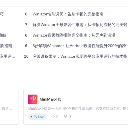
ndows系统调用转换为Android系统调用。
二进制翻译，使Windows应用能够在ARM设备上运行。
技巧
6
Winlator性能调优：告别卡顿的完整指南
转换为Android设备支持的图形API调用。
文件系统和系统资源访问。
7
解决Winlator图形兼容性难题：从卡顿到流畅的完美蜕
，Box86/Box64的翻译效率、VirGL的图形渲染性能以及Proot的资
验翻倍
8
Winlator音频故障排除完全指南：从无声到沉浸
进阶指南
9
3步解锁Winlator：让Android设备性能提升200%的跨
用运行神器
10
突破设备限制：Winlator实现跨平台应用运行的技术指
nlator的运行性能。
MiniMax-H3
据设备实际CPU核心数选择，通常为4核心或6核心。
Claude Code 的开源替代方案。连接任意大模型，编辑代码，运行命令，自动验证 — 全自动执行。用 Rust 构建，极致性能。 ｜ An open-source alternative to Claude Code. Connect any LLM, edit code, run commands, and verify changes — autonomously. Built in Rust for speed. Get Started
0
0
快，建议根据应用需求和设备性能进行合理调整。
Python