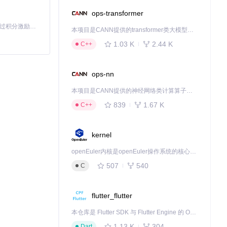
ops-transformer
「源启盛夏」暑期校园开发者成长计划旨在激活校园开源力量，通过积分激励、认证扶持、资源倾斜等形式，引导高校组织和开发者完成「入驻 — 建项目 — 做贡献 — 获认证 — 得资源」的完整闭环。无论你是想带领社团入驻平台的组织者，还是希望用代码贡献证明自己的开发者，都能在这里找到属于你的成长路径。
本项目是CANN提供的transformer类大模型算子库，实现网络在NPU上加速计算。
1.03 K
2.44 K
C++
ops-nn
本项目是CANN提供的神经网络类计算算子库，实现网络在NPU上加速计算。
839
1.67 K
C++
kernel
openEuler内核是openEuler操作系统的核心，既是系统性能与稳定性的基石，也是连接处理器、设备与服务的桥梁。
507
540
C
flutter_flutter
本仓库是 Flutter SDK 与 Flutter Engine 的 OpenHarmony 适配版本，由 CPF-Flutter 团队维护。开发者可使用熟悉的 Flutter 技术栈开发 OpenHarmony 应用，3.35.7 及以后的适配版本可基于本仓库源码构建支持 OpenHarmony 的 Flutter Engine。
1.13 K
304
Dart