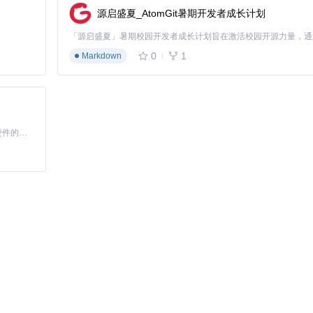
源启盛夏_AtomGit暑期开发者成长计划
0
1
Markdown
基于Python的Xiaozhi AI，适用于想要完整Xiaozhi体验而无需拥有专用硬件的用户。