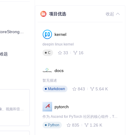
项目优选
收起
ng符号缺失问题
kernel
deepin linux kernel
33
16
C
容难题
docs
暂无描述
843
5.64 K
Markdown
pytorch
MiniMax H3 是一个通用的全模态生成系统。它支持对由文本、图像、视频和音频组成的多模态上下文进行统一理解，并能生成分辨率高达 2K、时长可达 15 秒的带原生立体声音频的视频。得益于面向任务泛化的系统设计，H3 在预训练阶段就已具备广泛的多模态上下文理解与生成能力，能够出色地执行复杂的多模态指令。
作为 Ascend for PyTorch 社区的核心组件，TorchNPU 是昇腾专为 PyTorch 打造的深度学习适配插件，使 PyTorch 框架能够直接调用昇腾 NPU，为开发者提供昇腾 AI 处理器的超强算力。
835
1.26 K
Python