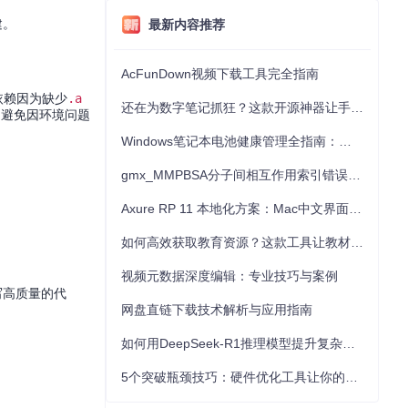
建。
最新内容推荐
AcFunDown视频下载工具完全指南
s依赖因为缺少
.a
还在为数字笔记抓狂？这款开源神器让手写批注效率提升300%
率，避免因环境问题
Windows笔记本电池健康管理全指南：从根源解决电池损耗问题
gmx_MMPBSA分子间相互作用索引错误的深度诊断与解决
Axure RP 11 本地化方案：Mac中文界面优化与原型设计工具汉化全指南
如何高效获取教育资源？这款工具让教材下载效率提升80%
视频元数据深度编辑：专业技巧与案例
编写高质量的代
网盘直链下载技术解析与应用指南
如何用DeepSeek-R1推理模型提升复杂任务解决能力：完整指南
5个突破瓶颈技巧：硬件优化工具让你的电脑性能提升30%