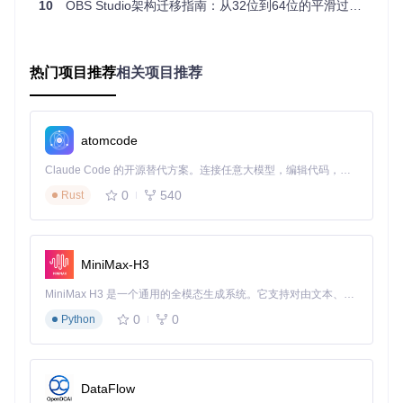
同时支持32位
硬件环境混杂，需兼顾
10
OBS Studio架构迁移指南：从32位到64位的平滑过渡方案
容
本至旧
与64位
老旧设备
期
版
过
旧版至
优先64位，保
64位硬件普及，性能
渡
主流版
留32位安全更
热门项目推荐
相关项目推荐
需求提升
期
本
新
专
32位用户占比低于
主流版
完全转向64位
注
5%，性能优化需求迫
本至今
开发
atomcode
期
切
Claude Code 的开源替代方案。连接任意大模型，编辑代码，运行命令，自动验证 — 全自动执行。用 Rust 构建，极致性能。 ｜ An open-source alternative to Claude Code. Connect any LLM, edit code, run commands, and verify changes — autonomously. Built in Rust for speed. Get Started
// 技术要点：版本检测逻辑会优先读取系统环境变量OBS_AR
CH_PREFERENCE，企业部署可通过该变量强制指定架构
0
540
Rust
架构迁移的核心驱动力来自三方面：首先是
内存寻址限制
，32
位应用无法有效利用现代计算机的大内存优势；其次是
性能优
化空间
，64位架构允许更高效的指令集和内存操作；最后是
开
MiniMax-H3
发维护成本
，双架构支持会分散开发资源，延缓新功能迭代。
MiniMax H3 是一个通用的全模态生成系统。它支持对由文本、图像、视频和音频组成的多模态上下文进行统一理解，并能生成分辨率高达 2K、时长可达 15 秒的带原生立体声音频的视频。得益于面向任务泛化的系统设计，H3 在预训练阶段就已具备广泛的多模态上下文理解与生成能力，能够出色地执行复杂的多模态指令。
如何解决版本兼容性问题？分角色解决方案
0
0
Python
普通用户升级指南
版本验证步骤
DataFlow