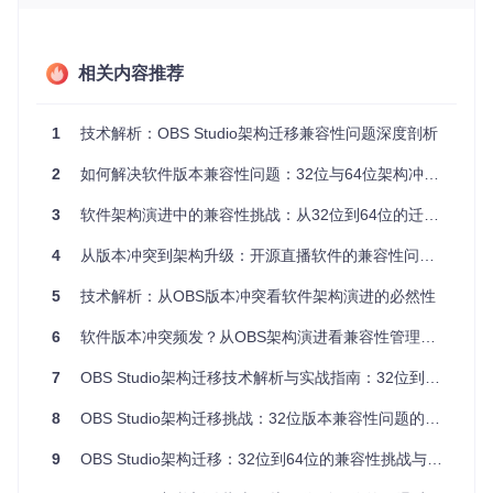
非源于软件质量缺陷，而是技术演进过程中难以避免的"成长
阵痛"。
相关内容推荐
图：OBS Studio版本冲突示意图，显示32位与64位版本在系
统中的共存状态
1
技术解析：OBS Studio架构迁移兼容性问题深度剖析
为何32位支持会被逐步淘汰？技术根源的深度解
2
如何解决软件版本兼容性问题：32位与64位架构冲突全解析
析
3
软件架构演进中的兼容性挑战：从32位到64位的迁移路径与决策框架
要理解OBS Studio的架构迁移决策，首先需要明确两个核心概
4
从版本冲突到架构升级：开源直播软件的兼容性问题深度解析
念：
32位架构（x86）
是传统计算模式，最大支持4GB内存寻
址空间；
64位架构（x86_64）
则是现代计算标准，支持超过
5
技术解析：从OBS版本冲突看软件架构演进的必然性
1800万TB的内存寻址，如同从单车道升级为高速公路。随着
视频直播技术的发展，4K/8K分辨率、多轨音频处理等需求对
6
软件版本冲突频发？从OBS架构演进看兼容性管理策略
系统资源提出了更高要求，32位架构逐渐成为性能瓶颈。
7
OBS Studio架构迁移技术解析与实战指南：32位到64位的平滑过渡方案
OBS Studio的架构演进呈现出清晰的阶段性特征：
8
OBS Studio架构迁移挑战：32位版本兼容性问题的技术解析与企业部署指南
阶
时间范
架构支持策略
技术背景
段
围
9
OBS Studio架构迁移：32位到64位的兼容性挑战与解决方案
兼
早期版