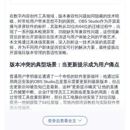
在数字内容创作工具领域，版本兼容性问题如同隐藏的技术暗
礁，时常给用户带来意想不到的困扰。OBS Studio作为开源直
播与录屏软件的标杆，其架构从32位向64位的迁移过程中，出
现了一系列版本检测异常、功能缺失等兼容性问题，这些现象
背后折射出开源项目在技术演进与用户体验之间的平衡艺术。
本文将通过具体场景案例，深入剖析这一技术决策的底层逻
辑，并为不同用户群体提供切实可行的解决方案，最终提炼出
开源项目版本管理的普适性策略。
版本冲突的典型场景：当更新提示成为用户痛点
普通用户李明最近遭遇了一个奇怪的软件更新循环：他通过应
用商店安装的OBS Studio总是显示需要更新到最新版本，但点
击更新后却被告知已是最新。这种"更新提示幽灵"让他的直播
工作频繁中断。企业IT管理员王工则面临更复杂的局面：在通
过管理工具批量部署时，部分员工电脑自动安装了32位旧版，
而另一些则获取了64位新版，导致内部培训教程与实际软件界
面出现偏差。
这两种场景揭示了同一问题的不同表现形式：
架构迁移期的版
登录后查看全文
本检测机制紊乱
。普通用户面对的是显性的功能异常，而企业
部署则遭遇隐性的管理成本增加。值得注意的是，这些问题并