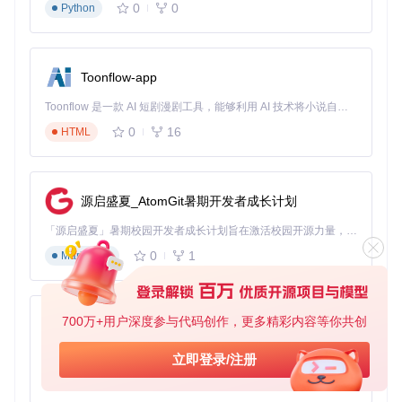
year:
2024
0
0
Python
deadline:
'2024-01-05 23:59:59'
timezone:
UTC-12
place:
Stanford,
USA
sub:
ML
Toonflow-app
Toonflow 是一款 AI 短剧漫剧工具，能够利用 AI 技术将小说自动转化为剧本，并结合 AI 生成的图片和视频，实现高效的短剧创作。借助 Toonflow，可以轻松完成从文字到影像的全流程，让短剧制作变得更加智能与便捷。
这种结构化数据确保了会议信息的一致性和易维护性，同时为
后续的筛选和展示提供了基础。
0
16
HTML
2. 智能分类与可视化
项目通过
_data/types.yml
文件定义会议分类体系，每个领
域都有专属颜色标识。在网页界面中，研究者可以直观地通过
源启盛夏_AtomGit暑期开发者成长计划
颜色区分不同领域的会议，快速识别自己感兴趣的内容。
「源启盛夏」暑期校园开发者成长计划旨在激活校园开源力量，通过积分激励、认证扶持、资源倾斜等形式，引导高校组织和开发者完成「入驻 — 建项目 — 做贡献 — 获认证 — 得资源」的完整闭环。无论你是想带领社团入驻平台的组织者，还是希望用代码贡献证明自己的开发者，都能在这里找到属于你的成长路径。
3. 个性化日历集成
0
1
Markdown
AI Deadlines支持将会议信息导出为ICS格式，方便导入到个
人日历工具（如Google Calendar、Outlook等）。研究者还可
以设置自定义提醒，确保不会错过重要截止日期。
700万+用户深度参与代码创作，更多精彩内容等你共创
AionUi
实战应用：5步上手AI Deadlines
免费、本地、开源的 24/7 全天候 Cowork 应用，以及适用于 Gemini CLI、Claude Code、Codex、OpenCode、Qwen Code、Goose CLI、Auggie 等的 OpenClaw | 🌟 喜欢就点star吧
立即登录/注册
步骤一：获取项目
0
6
TypeScript