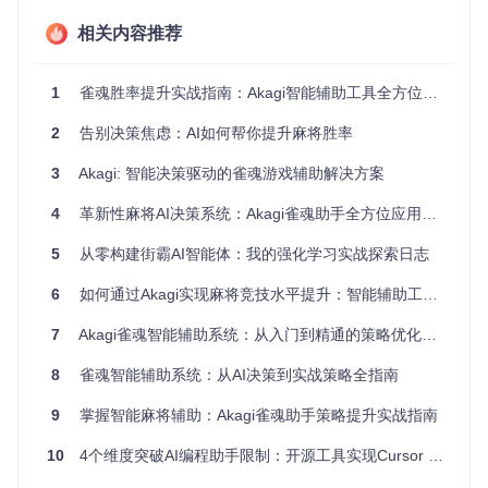
痛点一：会议信息分散难整合？一站式数据聚合来解决
相关内容推荐
问题场景
：李明是一名机器学习方向的研究生，他每天需要浏
览多个学术网站、邮件列表和社交媒体来收集会议信息，经常
因为信息分散而错过重要截止日期。
1
雀魂胜率提升实战指南：Akagi智能辅助工具全方位应用
解决方案
：AI Deadlines将全球AI领域的会议信息集中存储在
_
data/conferences.yml
2
告别决策焦虑：AI如何帮你提升麻将胜率
文件中，每条记录包含标题、年
份、截止日期、地点、时区等关键信息。研究者无需在多个平
台间切换，即可获取全面的会议动态。
3
Akagi: 智能决策驱动的雀魂游戏辅助解决方案
痛点二：截稿日总是错过？智能时间管理系统来帮忙
4
革新性麻将AI决策系统：Akagi雀魂助手全方位应用指南
问题场景
：张教授的团队曾因未考虑时区差异，导致论文提交
5
从零构建街霸AI智能体：我的强化学习实战探索日志
晚了几个小时，错失了NeurIPS的投稿机会，几个月的研究成
果无法及时展示。
6
如何通过Akagi实现麻将竞技水平提升：智能辅助工具全攻略
解决方案
：AI Deadlines的智能倒计时系统会自动计算每个会
7
Akagi雀魂智能辅助系统：从入门到精通的策略优化指南
议的剩余时间，并根据紧急程度用不同颜色标识：
8
雀魂智能辅助系统：从AI决策到实战策略全指南
🔴 红色：7天内截止（需立即处理）
🟠 橙色：30天内截止（需关注规划）
9
掌握智能麻将辅助：Akagi雀魂助手策略提升实战指南
🟢 绿色：30天以上（可从容安排）
10
4个维度突破AI编程助手限制：开源工具实现Cursor Pro无限制使用
系统还会自动转换时区，确保研究者不会因时区差异而错过截
止日期。