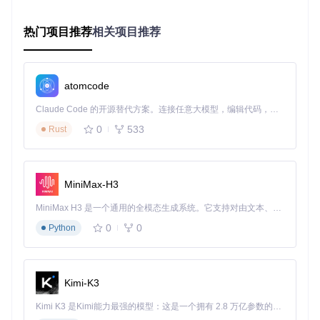
痛点三：会议选择困难？多维度筛选功能助你精准定位
热门项目推荐
相关项目推荐
问题场景
：王博士的研究涉及计算机视觉和自然语言处理两个
领域，他希望找到同时涵盖这两个方向的顶级会议，但手动筛
选效率低下。
atomcode
解决方案
：AI Deadlines提供多维度筛选功能，包括：
Claude Code 的开源替代方案。连接任意大模型，编辑代码，运行命令，自动验证 — 全自动执行。用 Rust 构建，极致性能。 ｜ An open-source alternative to Claude Code. Connect any LLM, edit code, run commands, and verify changes — autonomously. Built in Rust for speed. Get Started
按领域：机器学习、计算机视觉、自然语言处理等8大领域
0
533
按时间：即将截止、近期会议、已完成会议
Rust
按地点：北美、欧洲、亚洲等区域
按影响力：基于h-index的会议等级划分
研究者可以根据自己的需求快速筛选出合适的会议。
MiniMax-H3
MiniMax H3 是一个通用的全模态生成系统。它支持对由文本、图像、视频和音频组成的多模态上下文进行统一理解，并能生成分辨率高达 2K、时长可达 15 秒的带原生立体声音频的视频。得益于面向任务泛化的系统设计，H3 在预训练阶段就已具备广泛的多模态上下文理解与生成能力，能够出色地执行复杂的多模态指令。
解决方案：AI Deadlines核心功能解析
0
0
Python
1. 结构化会议数据库
AI Deadlines的核心是
_data/conferences.yml
文件，其中
每条会议记录采用如下格式：
Kimi-K3
Kimi K3 是Kimi能力最强的模型：这是一个拥有 2.8 万亿参数的混合专家（MoE）模型，具备原生视觉理解能力，并支持 100 万 token 的上下文窗口。
-
title:
AAAI
2024 
Spring
Symposium