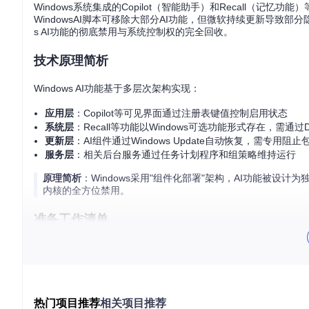
Windows系统集成的Copilot（智能助手）和Recall（记
WindowsAI脚本可移除大部分AI功能，但微软持续更新导致
s AI功能的彻底禁用与系统控制权的完全回收。
技术原理简析
Windows AI功能基于多层次架构实现：
应用层
：Copilot等可见界面通过注册表键值控制启用状态
系统层
：Recall等功能以Windows可选功能形式存在，需通过
更新层
：AI组件通过Windows Update自动恢复，需专用阻止
服务层
：相关后台服务通过任务计划程序和组策略维持运行
原理简析
：Windows采用"组件化部署"架构，AI功能被
内核的全方位禁用。
准备工作清单
准备项
具体要求
管理员权限
确保以Administrator账户登录
数据备份
备份用户文档、注册表 hive 文件
热门项目推荐
相关项目推荐