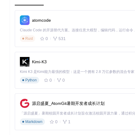
系统还原点
创建手动还原点（控制面板→系统→系统保护
脚本基础清理
运行RemoveWindowsAi.ps1脚本
更新阻断
禁用Windows自动更新服务
atomcode
工具准备
下载Registry Editor、任务计划程序、DISM
0
531
Rust
⚠️
关键注意事项
：家庭版Windows系统因组策略限制，部分高级
分模块操作指南
Kimi-K3
基础清理：注册表策略配置
禁用Copilot界面入口
0
0
Python
打开注册表编辑器（
Win+R
输入
regedit
）
导航至
HKEY_CURRENT_USER\Software\Microsoft\Wi
新建DWORD值
ShowCopilotButton
，设置值为
0
（0=隐
源启盛夏_AtomGit暑期开发者成长计划
原理
：该键值直接控制任务栏Copilot按钮的可见性
配置组策略级禁用
0
1
Markdown
定位至
HKEY_LOCAL_MACHINE\SOFTWARE\Policies\Mi
创建DWORD值
TurnOffWindowsCopilot
，设置值为
1
（