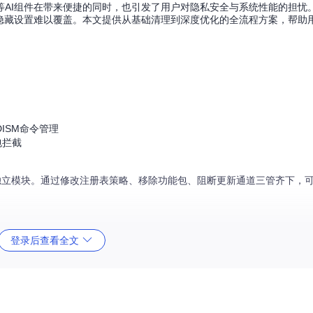
忆功能）等AI组件在带来便捷的同时，也引发了用户对隐私安全与系统性能的担忧。
部分隐藏设置难以覆盖。本文提供从基础清理到深度优化的全流程方案，帮助用户
DISM命令管理
包拦截
设计为独立模块。通过修改注册表策略、移除功能包、阻断更新通道三管齐下，
登录后查看全文
重要性
必需
高