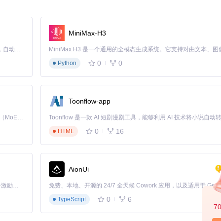
）
高
必需
中
MiniMax-H3
工具
必需
Claude Code 的开源替代方案。连接任意大模型，编辑代码，运行命令，自动验证 — 全自动执行。用 Rust 构建，极致性能。 ｜ An open-source alternative to Claude Code. Connect any LLM, edit code, run commands, and verify changes — autonomously. Built in Rust for speed. Get Started
0
0
Python
设置可能无法生效；Insider预览版存在未知AI组件风险，不建议在生产
Toonflow-app
Kimi K3 是Kimi能力最强的模型：这是一个拥有 2.8 万亿参数的混合专家（MoE）模型，具备原生视觉理解能力，并支持 100 万 token 的上下文窗口。
0
16
HTML
ndows\CurrentVersion\Explorer\Advanced
藏，1=显示）
AionUi
「源启盛夏」暑期校园开发者成长计划旨在激活校园开源力量，通过积分激励、认证扶持、资源倾斜等形式，引导高校组织和开发者完成「入驻 — 建项目 — 做贡献 — 获认证 — 得资源」的完整闭环。无论你是想带领社团入驻平台的组织者，还是希望用代码贡献证明自己的开发者，都能在这里找到属于你的成长路径。
0
6
TypeScript
crosoft\Windows\WindowsCopilot
7
1=启用策略）