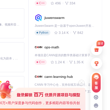
496
334
C++
jiuwenswarm
MiniMax H3 是一个通用的全模态生成系统。它支持对由文本、图像、视频和音频组成的多模态上下文进行统一理解，并能生成分辨率高达 2K、时长可达 15 秒的带原生立体声音频的视频。得益于面向任务泛化的系统设计，H3 在预训练阶段就已具备广泛的多模态上下文理解与生成能力，能够出色地执行复杂的多模态指令。
JiuwenSwarm 是一款基于openJiuwen开发的智能AI Agent，它能够将大语言模型的强大能力，通过你日常使用的各类通讯应用，直接延伸至你的指尖。
环境使用。
3.14 K
842
Python
邀请
ops-math
本项目是CANN提供的数学类基础计算算子库，实现网络在NPU上加速计算。
Toonflow 是一款 AI 短剧漫剧工具，能够利用 AI 技术将小说自动转化为剧本，并结合 AI 生成的图片和视频，实现高效的短剧创作。借助 Toonflow，可以轻松完成从文字到影像的全流程，让短剧制作变得更加智能与便捷。
1.24 K
1.35 K
C++
cann-learning-hub
客
CANN 学习中心仓，支持在线互动运行、边学边练，提供教程、示例与优化方案，一站式助力昇腾开发者快速上手。
服
734
372
Jupyter Notebook
免费、本地、开源的 24/7 全天候 Cowork 应用，以及适用于 Gemini CLI、Claude Code、Codex、OpenCode、Qwen Code、Goose CLI、Auggie 等的 OpenClaw | 🌟 喜欢就点star吧
00万+用户深度参与代码创作，更多精彩内容等你共创
kernel