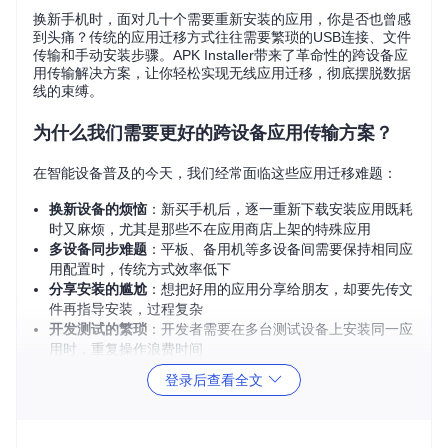
换新手机时，面对几十个需要重新安装的应用，你是否也曾感
到头痛？传统的应用迁移方式往往需要繁琐的USB连接、文件
传输和手动安装步骤。APK Installer带来了革命性的跨设备应
用传输解决方案，让你轻松实现无线应用迁移，彻底摆脱数据
线的束缚。
为什么我们需要更好的跨设备应用传输方案？
在智能设备普及的今天，我们经常面临这些应用迁移难题：
换新设备的烦恼
：新买手机后，逐一重新下载安装应用既耗
时又麻烦，尤其是那些不在应用商店上架的特殊应用
多设备同步难题
：平板、备用机等多设备间需要保持相同应
用配置时，传统方式效率低下
分享安装的尴尬
：想把好用的应用分享给朋友，却要先传文
件再指导安装，过程复杂
开发测试的繁琐
：开发者需要在多台测试设备上安装同一应
用时，重复操作浪费时间
登录后查看全文
这些场景下，传统的USB连接方式就像用"写信"来传递信息
——虽然可行，但在即时通讯的时代显得格格不入。APK Inst
aller通过无线技术，让应用传输像蓝牙分享照片一样简单直
观。