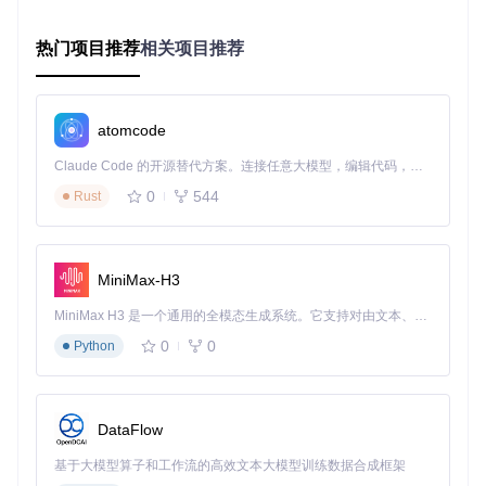
所有设备连接到同一Wi-Fi网络
在Android设备上开启"开发者选项"和"无线调试"功能
热门项目推荐
相关项目推荐
快速配对流程
方法一：二维码扫描配对（推荐）
在APK Installer中点击"配对设备"按钮
系统生成专属配对二维码
atomcode
用Android设备的相机或设置中的"无线调试"扫描二维码
自动完成连接，无需手动输入任何信息
Claude Code 的开源替代方案。连接任意大模型，编辑代码，运行命令，自动验证 — 全自动执行。用 Rust 构建，极致性能。 ｜ An open-source alternative to Claude Code. Connect any LLM, edit code, run commands, and verify changes — autonomously. Built in Rust for speed. Get Started
方法二：手动输入配对码
0
544
Rust
在Android设备的无线调试设置中找到设备IP和配对码
在APK Installer中输入显示的IP地址和配对码
点击"连接"按钮完成配对
MiniMax-H3
APK Installer应用安装确认界面，清晰显示应用信息和权限要
MiniMax H3 是一个通用的全模态生成系统。它支持对由文本、图像、视频和音频组成的多模态上下文进行统一理解，并能生成分辨率高达 2K、时长可达 15 秒的带原生立体声音频的视频。得益于面向任务泛化的系统设计，H3 在预训练阶段就已具备广泛的多模态上下文理解与生成能力，能够出色地执行复杂的多模态指令。
求
0
0
Python
应用传输全攻略
从Windows传输到Android设备
在APK Installer主界面点击"选择APK文件"
DataFlow
浏览并选择电脑上的APK文件
基于大模型算子和工作流的高效文本大模型训练数据合成框架
选择已配对的Android设备