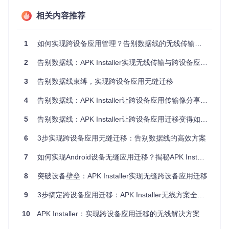
无线应用传输的工作原理
相关内容推荐
想象一下，当你在同一个Wi-Fi环境下，APK Installer就像一
1
如何实现跨设备应用管理？告别数据线的无线传输方案
个"应用快递员"，通过以下方式完成跨设备传输：
2
告别数据线：APK Installer实现无线传输与跨设备应用迁移全攻略
设备互相"看见"
：通过mDNS技术，设备在局域网内自动
发现彼此，就像在同一个房间里的人能互相看到
3
告别数据线束缚，实现跨设备应用无缝迁移
安全"握手"
：通过加密配对码建立安全连接，确保只有授
权设备才能传输
4
告别数据线：APK Installer让跨设备应用传输像分享照片一样简单
应用"打包发送"
：将应用以APK文件形式无线发送，支持
断点续传和状态监控
5
告别数据线：APK Installer让跨设备应用迁移变得如此简单
这种方式比传统USB传输快3-5倍，而且不受线缆长度限制，
6
3步实现跨设备应用无缝迁移：告别数据线的高效方案
支持多设备同时连接。
7
如何实现Android设备无缝应用迁移？揭秘APK Installer的无线传输方案
三步完成设备配对：零基础操作指南
8
突破设备壁垒：APK Installer实现无缝跨设备应用迁移
准备工作
9
3步搞定跨设备应用迁移：APK Installer无线方案全解析
开始前请确保：
10
APK Installer：实现跨设备应用迁移的无线解决方案
Windows设备运行Windows 10 Build 17763及以上版本
Android设备系统版本为Android 11或更高