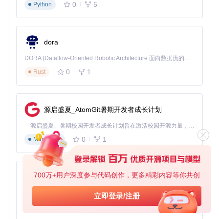
点击"安装"按钮，等待传输完成
0
5
Python
批量应用迁移
当你需要同时传输多个应用时：
dora
在主界面选择"批量安装"功能
按住Ctrl键选择多个APK文件
DORA (Dataflow-Oriented Robotic Architecture 面向数据流的机器人架构) 是为 AI 与具身智能机器人打造的高性能开发框架，以数据流范式重构开发逻辑，原生支持分布式部署与端边云协同 —— 无需复杂适配，即可实现一体端到端具身大小脑、VLA等模型部署，无缝衔接感知、推理、控制全链路，让 AI 能力与机器人动作深度融合。 依托 Rust 内核与零拷贝通信技术，它将具身大小脑、VLA等模型推理、多模态数据融合延迟压缩至微秒级，同时兼容 ROS2 生态与国产 AI 芯片，彻底降低具身智能机器人的开发门槛，让分布式部署下的 AI 赋能创新更高效、更灵活。
勾选目标设备（可同时选择多个设备）
0
1
Rust
点击"开始传输"，系统将自动依次安装
多设备应用管理界面，支持批量选择和安装操作
源启盛夏_AtomGit暑期开发者成长计划
常见问题自查表
「源启盛夏」暑期校园开发者成长计划旨在激活校园开源力量，通过积分激励、认证扶持、资源倾斜等形式，引导高校组织和开发者完成「入驻 — 建项目 — 做贡献 — 获认证 — 得资源」的完整闭环。无论你是想带领社团入驻平台的组织者，还是希望用代码贡献证明自己的开发者，都能在这里找到属于你的成长路径。
0
1
Markdown
问题
可能原因
解决方案
现象
设备
防火墙阻挡
检查Windows防火墙设置，确保A
无法
700万+用户深度参与代码创作，更多精彩内容等你共创
py-xiaozhi
或网络隔离
PK Installer有权访问网络
发现
基于Python的Xiaozhi AI，适用于想要完整Xiaozhi体验而无需拥有专用硬件的用户。
立即登录/注册
配对
配对码过期
重新获取配对码，注意区分大小
码无
0
1
Python
或输入错误
写和数字0与字母O
效