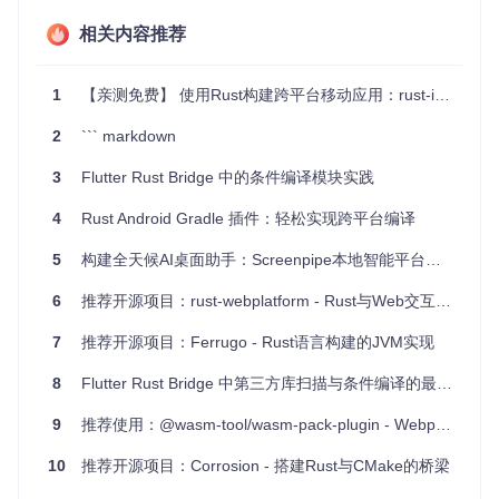
项目特点
相关内容推荐
跨平台支持
：不仅覆盖了主要的 Tier 1 平台，还包含了部
1
【亲测免费】 使用Rust构建跨平台移动应用：rust-ios-android项目解析与推荐
分 Tier 2 平台，方便用户在各种设备上部署 Rust 代码。
易用性
：通过简单的配置，即可将
.travis.yml
和
appv
2
``` markdown
eyor.yml
文件导入你的项目中，实现自动化构建和发布
流程。
3
Flutter Rust Bridge 中的条件编译模块实践
高度可定制
：可以根据需求调整测试环境、部署渠道、发
布包内容等细节。
4
Rust Android Gradle 插件：轻松实现跨平台编译
便捷的安装和卸载
：提供了 tarball/zipfile 和 .deb 包两种
形式，简化了用户的安装和卸载过程。
5
构建全天候AI桌面助手：Screenpipe本地智能平台完全部署指南
尽管
rust-everywhere
已被
trust
取代，但在了解其工作
6
推荐开源项目：rust-webplatform - Rust与Web交互的利器！
原理和优势后，你可能会发现它对于你的特定项目仍然有很高
的实用价值。如果你正在寻找一种方法来简化跨平台 Rust 开
7
推荐开源项目：Ferrugo - Rust语言构建的JVM实现
发，不妨试一试
rust-everywhere
的模板，并探索
trust
更高级的功能。
8
Flutter Rust Bridge 中第三方库扫描与条件编译的最佳实践
9
推荐使用：@wasm-tool/wasm-pack-plugin - Webpack 为 Rust 打包的利器
10
推荐开源项目：Corrosion - 搭建Rust与CMake的桥梁