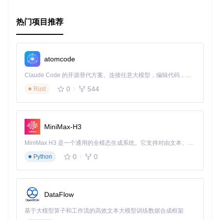
热门项目推荐
atomcode
Claude Code 的开源替代方案。连接任意大模型，编辑代码，运行命令，自动验证 — 全自动执行。用 Rust 构建，极致性能。 ｜ An open-source alternative to Claude Code. Connect any LLM, edit code, run commands, and verify changes — autonomously. Built in Rust for speed. Get Started
0
544
Rust
MiniMax-H3
MiniMax H3 是一个通用的全模态生成系统。它支持对由文本、图像、视频和音频组成的多模态上下文进行统一理解，并能生成分辨率高达 2K、时长可达 15 秒的带原生立体声音频的视频。得益于面向任务泛化的系统设计，H3 在预训练阶段就已具备广泛的多模态上下文理解与生成能力，能够出色地执行复杂的多模态指令。
0
0
Python
DataFlow
基于大模型算子和工作流的高效文本大模型训练数据合成框架