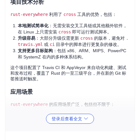
项目技术分析
rust-everywhere
利用了
cross
工具的优势，包括：
本地测试简单化
：无需安装交叉工具链或其他额外软件，
在 Linux 上只需安装
cross
即可运行测试脚本。
升级容易
：大部分升级仅需更新
cross
的版本，避免对
.
travis.yml
或
ci
目录中的脚本进行更复杂的修改。
支持更多目标架构
：包括 x86、ARM、MIPS、PowerPC
和 SystemZ 在内的多种体系结构。
这个项目配置了 Travis CI 和 AppVeyor 来自动化构建、测试
和发布过程，覆盖了 Rust 的一至三级平台，并在新的 Git 标
签推送时触发。
应用场景
rust-everywhere
的应用场景广泛，包括但不限于：
想要快速为多平台提供 Rust 库或应用的开发者。
登录后查看全文
希望简化 CI/CD 配置，集中精力于核心业务逻辑的团队。
对于需要在不同硬件平台（如 ARM 设备）上运行的 Rust
应用，可以轻松构建对应的二进制文件。