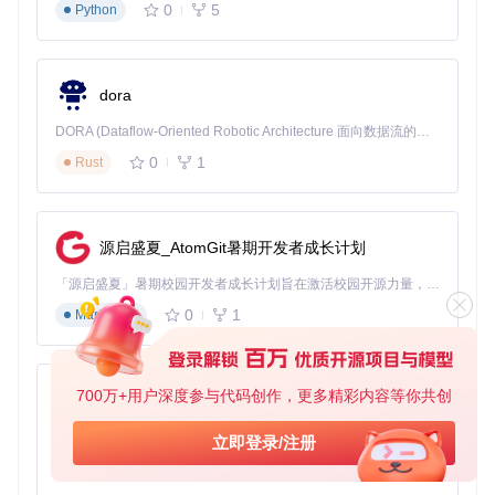
0
5
Python
dora
DORA (Dataflow-Oriented Robotic Architecture 面向数据流的机器人架构) 是为 AI 与具身智能机器人打造的高性能开发框架，以数据流范式重构开发逻辑，原生支持分布式部署与端边云协同 —— 无需复杂适配，即可实现一体端到端具身大小脑、VLA等模型部署，无缝衔接感知、推理、控制全链路，让 AI 能力与机器人动作深度融合。 依托 Rust 内核与零拷贝通信技术，它将具身大小脑、VLA等模型推理、多模态数据融合延迟压缩至微秒级，同时兼容 ROS2 生态与国产 AI 芯片，彻底降低具身智能机器人的开发门槛，让分布式部署下的 AI 赋能创新更高效、更灵活。
0
1
Rust
源启盛夏_AtomGit暑期开发者成长计划
「源启盛夏」暑期校园开发者成长计划旨在激活校园开源力量，通过积分激励、认证扶持、资源倾斜等形式，引导高校组织和开发者完成「入驻 — 建项目 — 做贡献 — 获认证 — 得资源」的完整闭环。无论你是想带领社团入驻平台的组织者，还是希望用代码贡献证明自己的开发者，都能在这里找到属于你的成长路径。
0
1
Markdown
700万+用户深度参与代码创作，更多精彩内容等你共创
py-xiaozhi
基于Python的Xiaozhi AI，适用于想要完整Xiaozhi体验而无需拥有专用硬件的用户。
立即登录/注册
0
1
Python