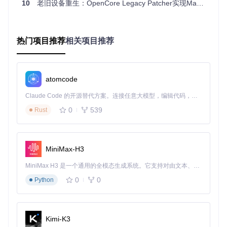
10
老旧设备重生：OpenCore Legacy Patcher实现Mac系统升级全指南
是否值得升级？

├── 设备年份

│   ├── 2015年后 → 直接升级（风险低）

│   ├── 2010-2014年 → 谨慎升级（中等风险）

热门项目推荐
相关项目推荐
│   └── 2010年前 → 不建议升级（高风险）

├── 硬件状况

│   ├── 功能完好 → 继续

│   └── 存在硬件问题 → 先修复硬件

atomcode
└── 数据重要性

    ├── 已备份 → 继续

Claude Code 的开源替代方案。连接任意大模型，编辑代码，运行命令，自动验证 — 全自动执行。用 Rust 构建，极致性能。 ｜ An open-source alternative to Claude Code. Connect any LLM, edit code, run commands, and verify changes — autonomously. Built in Rust for speed. Get Started
0
539
Rust
⚠️
关键提示
：升级前请确保已通过Time Machine或其他方式
完成完整备份，避免数据丢失。
MiniMax-H3
技术解析：OpenCore Legacy Patcher的工作
MiniMax H3 是一个通用的全模态生成系统。它支持对由文本、图像、视频和音频组成的多模态上下文进行统一理解，并能生成分辨率高达 2K、时长可达 15 秒的带原生立体声音频的视频。得益于面向任务泛化的系统设计，H3 在预训练阶段就已具备广泛的多模态上下文理解与生成能力，能够出色地执行复杂的多模态指令。
原理
0
0
Python
EFI引导流程重构
OpenCore Legacy Patcher通过修改EFI引导流程，在系统启
动前注入必要的驱动和补丁，实现老旧硬件与新系统的兼容。
Kimi-K3
其核心工作流程如下：