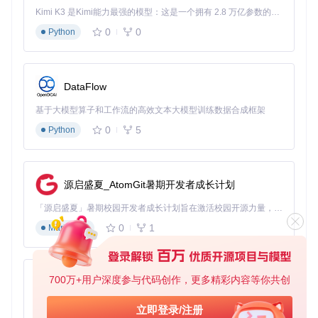
Kimi K3 是Kimi能力最强的模型：这是一个拥有 2.8 万亿参数的混合专家（MoE）模型，具备原生视觉理解能力，并支持 100 万 token 的上下文窗口。
引导程序介入
：电脑启动时优先运行OpenCore引导程序
0
0
Python
驱动注入
：加载适配老旧硬件的内核扩展(kext)
硬件模拟
：模拟现代Mac的硬件特征和属性
系统引导
：将修改后的硬件信息传递给macOS，完成系统
启动
DataFlow
这一过程相当于为老旧Mac安装了一个"硬件翻译器"，使新系
基于大模型算子和工作流的高效文本大模型训练数据合成框架
统能够识别并正常使用旧硬件组件。
0
5
Python
驱动补丁系统架构
驱动补丁系统位于项目的
opencore_legacy_patcher/sys_
patch/patchsets/
目录，采用模块化设计，主要通过三种方
源启盛夏_AtomGit暑期开发者成长计划
式实现硬件支持：
「源启盛夏」暑期校园开发者成长计划旨在激活校园开源力量，通过积分激励、认证扶持、资源倾斜等形式，引导高校组织和开发者完成「入驻 — 建项目 — 做贡献 — 获认证 — 得资源」的完整闭环。无论你是想带领社团入驻平台的组织者，还是希望用代码贡献证明自己的开发者，都能在这里找到属于你的成长路径。
内核扩展替换
：用修改版kext文件替换系统原生驱动
0
1
Markdown
设备属性修改
：调整硬件设备的属性参数以匹配系统要求
功能模拟
：通过软件方式模拟缺失的硬件功能
这些补丁会根据检测到的硬件型号智能选择和应用，无需用户
700万+用户深度参与代码创作，更多精彩内容等你共创
手动配置，大大降低了操作难度。
py-xiaozhi
基于Python的Xiaozhi AI，适用于想要完整Xiaozhi体验而无需拥有专用硬件的用户。
场景实践：三种安装方案的实施步骤
立即登录/注册