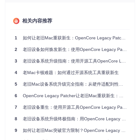
升
硬
级
件
推荐配
最低要求
兼容性状态
优
组
置
先
相关内容推荐
件
级
支持SS
✅ 大部分20
C
1
如何让老旧Mac重获新生：OpenCore Legacy Patcher全流程使用指南
64位Intel处理器
E4.2指
10年后机型
高
P
U
令集
兼容
2
老旧设备如何焕发新生：使用OpenCore Legacy Patcher实现系统升级的完整指南
⚠️ 低于4GB
内
8GB及
3
老旧设备系统升级指南：使用开源工具OpenCore Legacy Patcher焕发新生命
中
4GB
可能影响性
存
以上
能
4
老Mac卡顿难题：如何通过开源系统工具重获新生
✅ 机械硬盘
存
至少64GB可用空
SSD固
可工作但建
中
5
老旧Mac设备系统升级完全指南：从硬件适配到性能焕新
储
间
态硬盘
议升级
6
OpenCore Legacy Patcher让老旧Mac重获新生：拯救计划全解析
⚠️ 部分老旧
Intel HD4000及
Metal
显
支持显
以上/NVIDIA Kepl
高
显卡需特殊
卡
7
老旧设备重生：使用开源工具OpenCore Legacy Patcher实现Mac系统升级
卡
er系列
补丁
8
老旧设备系统升级终极指南：用OpenCore Legacy Patcher让旧Mac焕发新生
风险评估与决策树
在开始升级前，评估潜在风险至关重要：
9
如何让老旧Mac突破官方限制？OpenCore Legacy Patcher焕新指南