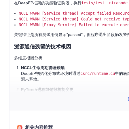
在DeepEP框架的功能验证阶段，执行
tests/test_intranode
NCCL WARN [Service thread] Accept failed Resour
NCCL WARN [Service thread] Could not receive ty
NCCL WARN [Proxy Service] Failed to execute ope
关键特征是所有测试用例显示"passed"，但程序退出阶段触发
溯源通信残留的技术根因
多维度根因分析
NCCL生命周期管理缺陷
DeepEP初始化分布式环境时通过
csrc/runtime.cu
中的底
源未释放。
PyTorch进程组销毁机制变更
PyTorch 2.4+版本强化了
ProcessGroupNCCL
的生命周期管
eep_ep/buffer.py
中存在进程组创建但未显式销毁的代码
NVSHMEM与NCCL的耦合关系
DeepEP默认依赖NVSHMEM进行通信，而NVSHMEM在
依赖链，形成隐性资源依赖。
相关内容推荐