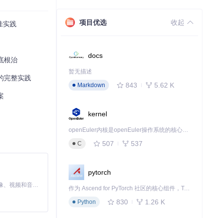
线程仍在尝试N
项目优选
收起
佳实践
docs
底根治
暂无描述
治的完整实践
843
5.62 K
Markdown
案
kernel
openEuler内核是openEuler操作系统的核心，既是系统性能与稳定性的基石，也是连接处理器、设备与服务的桥梁。
507
537
C
pytorch
MiniMax H3 是一个通用的全模态生成系统。它支持对由文本、图像、视频和音频组成的多模态上下文进行统一理解，并能生成分辨率高达 2K、时长可达 15 秒的带原生立体声音频的视频。得益于面向任务泛化的系统设计，H3 在预训练阶段就已具备广泛的多模态上下文理解与生成能力，能够出色地执行复杂的多模态指令。
作为 Ascend for PyTorch 社区的核心组件，TorchNPU 是昇腾专为 PyTorch 打造的深度学习适配插件，使 PyTorch 框架能够直接调用昇腾 NPU，为开发者提供昇腾 AI 处理器的超强算力。
830
1.26 K
Python