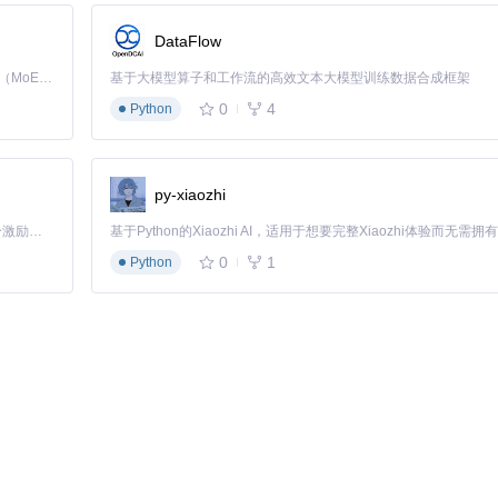
DataFlow
Kimi K3 是Kimi能力最强的模型：这是一个拥有 2.8 万亿参数的混合专家（MoE）模型，具备原生视觉理解能力，并支持 100 万 token 的上下文窗口。
基于大模型算子和工作流的高效文本大模型训练数据合成框架
0
4
Python
py-xiaozhi
「源启盛夏」暑期校园开发者成长计划旨在激活校园开源力量，通过积分激励、认证扶持、资源倾斜等形式，引导高校组织和开发者完成「入驻 — 建项目 — 做贡献 — 获认证 — 得资源」的完整闭环。无论你是想带领社团入驻平台的组织者，还是希望用代码贡献证明自己的开发者，都能在这里找到属于你的成长路径。
0
1
Python