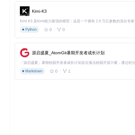
# install.sh 关键修改
Kimi-K3
export
 NVSHMEM_USE_NCCL=0  
# 禁用NCCL依赖
cd
 third-party/nvshmem

make -j$(
nproc
0
0
Python
方案3：通信线程同步优化
在
csrc/kernels/launch.cuh
中添加事件同步机制：
源启盛夏_AtomGit暑期开发者成长计划
// 通信内核启动后添加同步点
cudaEventCreate
0
1
Markdown
cudaEventRecord
cudaEventSynchronize
(comm_event);  
// 等待通信完成
沉淀通信优化实践指南
故障排查思路流程图
graph TD

    A[检测NCCL警告] --> B{警告出现时机}

    B -->|测试中| C[功能逻辑问题]

    B -->|退出时| D[资源清理问题]
