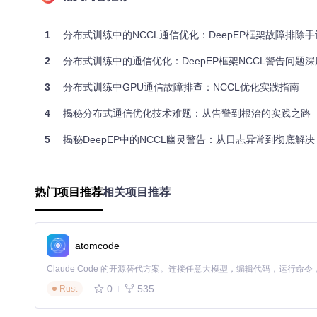
通信线程同步机制缺失
在
csrc/kernels/internode.cu
的异步通信实现中，未正
1
分布式训练中的NCCL通信优化：DeepEP框架故障排除手
CCL操作。
2
分布式训练中的通信优化：DeepEP框架NCCL警告问题深度排
底层通信架构示意图
3
分布式训练中GPU通信故障排查：NCCL优化实践指南
图1：DeepEP中GPU-CPU通信流程与NCCL资源调用关系
4
揭秘分布式通信优化技术难题：从告警到根治的实践之路
验证多路径解决方案
5
揭秘DeepEP中的NCCL幽灵警告：从日志异常到彻底解决
方案1：显式销毁进程组
在测试脚本结尾添加PyTorch进程组清理代码：
热门项目推荐
相关项目推荐
# tests/test_intranode.py 补充代码
import
 torch.distributed 
as
atomcode
if
 dist.is_initialized():

    dist.destroy_process_group()  
# 显式释放NCCL资源
方案2：编译时禁用NCCL依赖
0
535
Rust
修改
install.sh
构建脚本，添加NVSHMEM编译参数：