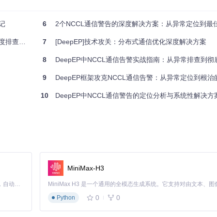
确使用
cudaEventSynchronize
等待通信完成，导致主进程提前退出时子
记
6
2个NCCL通信警告的深度解决方案：从异常定位到最
查与解决
7
[DeepEP]技术攻关：分布式通信优化深度解决方案
8
DeepEP中NCCL通信告警实战指南：从异常排查到彻
9
DeepEP框架攻克NCCL通信告警：从异常定位到根
10
DeepEP中NCCL通信警告的定位分析与系统性解决方
MiniMax-H3
Claude Code 的开源替代方案。连接任意大模型，编辑代码，运行命令，自动验证 — 全自动执行。用 Rust 构建，极致性能。 ｜ An open-source alternative to Claude Code. Connect any LLM, edit code, run commands, and verify changes — autonomously. Built in Rust for speed. Get Started
0
0
Python