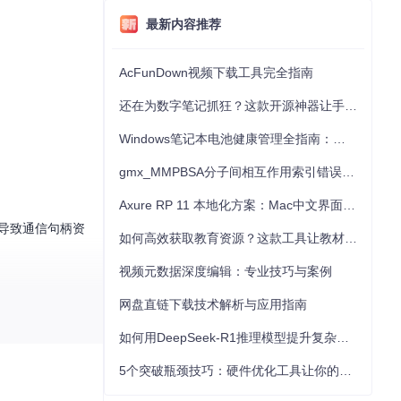
最新内容推荐
AcFunDown视频下载工具完全指南
还在为数字笔记抓狂？这款开源神器让手写批注效率提升300%
Windows笔记本电池健康管理全指南：从根源解决电池损耗问题
gmx_MMPBSA分子间相互作用索引错误的深度诊断与解决
Axure RP 11 本地化方案：Mac中文界面优化与原型设计工具汉化全指南
导致通信句柄资
如何高效获取教育资源？这款工具让教材下载效率提升80%
视频元数据深度编辑：专业技巧与案例
DeepEP的
d
网盘直链下载技术解析与应用指南
如何用DeepSeek-R1推理模型提升复杂任务解决能力：完整指南
atch
引入NCCL
5个突破瓶颈技巧：硬件优化工具让你的电脑性能提升30%