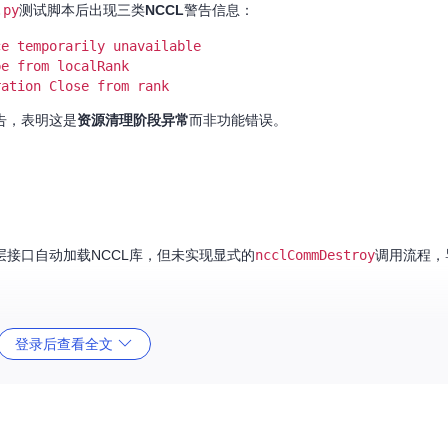
.py
测试脚本后出现三类
NCCL
警告信息：
ce temporarily unavailable
pe from localRank
ration Close from rank
警告，表明这是
资源清理阶段异常
而非功能错误。
层接口自动加载NCCL库，但未实现显式的
ncclCommDestroy
调用流程，
理，当检测到未调用
destroy_process_group()
时会触发资源泄漏警告。在
登录后查看全文
路径。
编译时若未禁用NCCL支持（默认启用），会通过
third-party/nvshmem.p