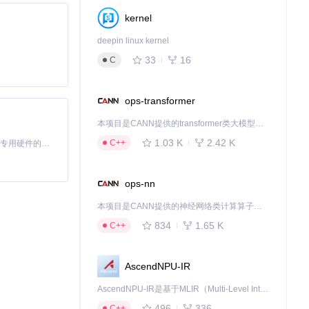
kernel
deepin linux kernel
33
16
C
ops-transformer
本项目是CANN提供的transformer类大模型算子库，实现网络在NPU上加速计算。
1.03 K
2.42 K
C++
基于Python的Xiaozhi AI，适用于想要完整Xiaozhi体验而无需拥有专用硬件的用户。
ops-nn
本项目是CANN提供的神经网络类计算算子库，实现网络在NPU上加速计算。
834
1.65 K
C++
AscendNPU-IR
AscendNPU-IR是基于MLIR（Multi-Level Intermediate Representation）构建的，面向昇腾亲和算子编译时使用的中间表示，提供昇腾完备表达能力，通过编译优化提升昇腾AI处理器计算效率，支持通过生态框架使能昇腾AI处理器与深度调优
496
336
C++