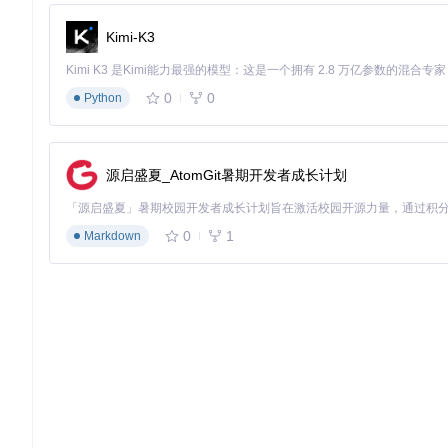
Kimi-K3
0
0
Python
源启盛夏_AtomGit暑期开发者成长计划
0
1
Markdown