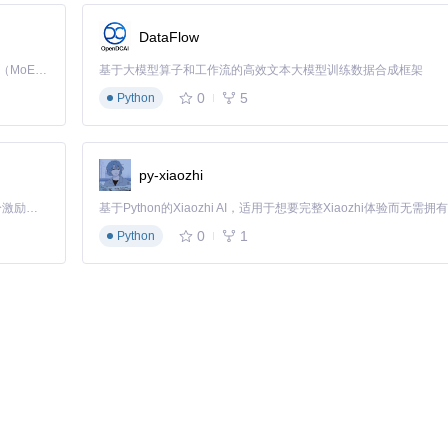
DataFlow
Kimi K3 是Kimi能力最强的模型：这是一个拥有 2.8 万亿参数的混合专家（MoE）模型，具备原生视觉理解能力，并支持 100 万 token 的上下文窗口。
基于大模型算子和工作流的高效文本大模型训练数据合成框架
0
5
Python
py-xiaozhi
「源启盛夏」暑期校园开发者成长计划旨在激活校园开源力量，通过积分激励、认证扶持、资源倾斜等形式，引导高校组织和开发者完成「入驻 — 建项目 — 做贡献 — 获认证 — 得资源」的完整闭环。无论你是想带领社团入驻平台的组织者，还是希望用代码贡献证明自己的开发者，都能在这里找到属于你的成长路径。
0
1
Python