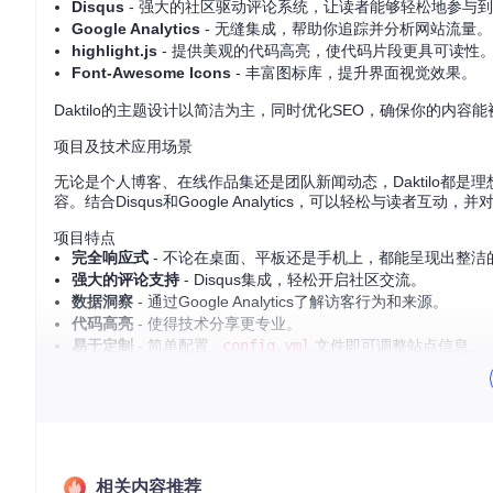
Disqus
- 强大的社区驱动评论系统，让读者能够轻松地参与
Google Analytics
- 无缝集成，帮助你追踪并分析网站流量。
highlight.js
- 提供美观的代码高亮，使代码片段更具可读性
Font-Awesome Icons
- 丰富图标库，提升界面视觉效果。
Daktilo的主题设计以简洁为主，同时优化SEO，确保你的内容
项目及技术应用场景
无论是个人博客、在线作品集还是团队新闻动态，Daktilo都
容。结合Disqus和Google Analytics，可以轻松与读者互
项目特点
完全响应式
- 不论在桌面、平板还是手机上，都能呈现出整洁
强大的评论支持
- Disqus集成，轻松开启社区交流。
数据洞察
- 通过Google Analytics了解访客行为和来源。
代码高亮
- 使得技术分享更专业。
易于定制
- 简单配置
_config.yml
文件即可调整站点信息。
支持类别
- 分类管理，使内容结构化。
SEO优化
- 提升搜索结果排名。
有趣的404页面
- 即使访问错误也能给用户留下深刻印象。
如何开始？
只需克隆仓库，然后修改
_config.yml
文件，根据需求设置。
览器输入
localhost:4000
，你的个性化博客就准备好了！
相关内容推荐