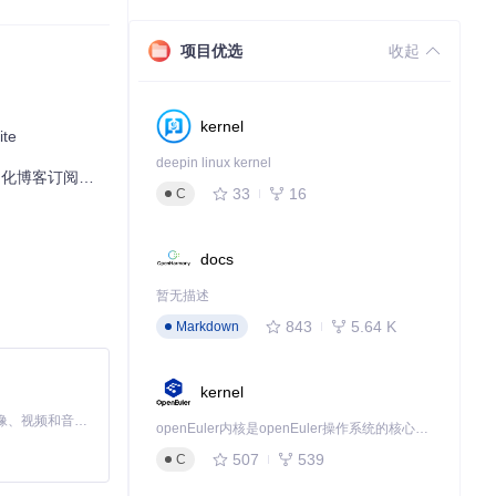
项目优选
收起
kernel
te
deepin linux kernel
制化博客订阅体验
33
16
C
docs
暂无描述
843
5.64 K
Markdown
kernel
MiniMax H3 是一个通用的全模态生成系统。它支持对由文本、图像、视频和音频组成的多模态上下文进行统一理解，并能生成分辨率高达 2K、时长可达 15 秒的带原生立体声音频的视频。得益于面向任务泛化的系统设计，H3 在预训练阶段就已具备广泛的多模态上下文理解与生成能力，能够出色地执行复杂的多模态指令。
openEuler内核是openEuler操作系统的核心，既是系统性能与稳定性的基石，也是连接处理器、设备与服务的桥梁。
507
539
C