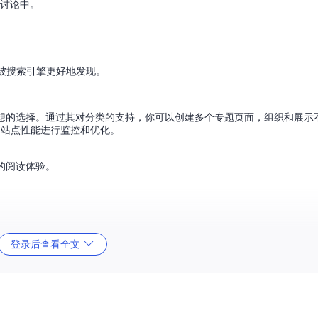
到讨论中。
。
能被搜索引擎更好地发现。
是理想的选择。通过其对分类的支持，你可以创建多个专题页面，组织和展示
动，并对站点性能进行监控和优化。
的阅读体验。
登录后查看全文
别忘了为每个分类创建相应的文件和数据配置，之后运行
jekyll serve