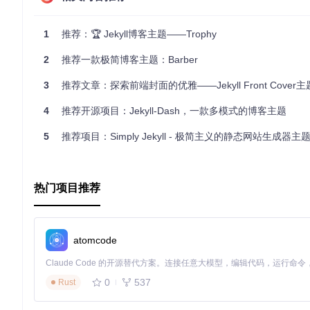
许可证
1
推荐：🏆 Jekyll博客主题——Trophy
Daktilo遵循
MIT许可证
，意味着你可以自由地使用、复制、修改
2
推荐一款极简博客主题：Barber
拥抱Daktilo，让你的文字在这个简洁而富有个性的舞台上熠
3
推荐文章：探索前端封面的优雅——Jekyll Front Cover主
4
推荐开源项目：Jekyll-Dash，一款多模式的博客主题
5
推荐项目：Simply Jekyll - 极简主义的静态网站生成器主
热门项目推荐
atomcode
0
537
Rust