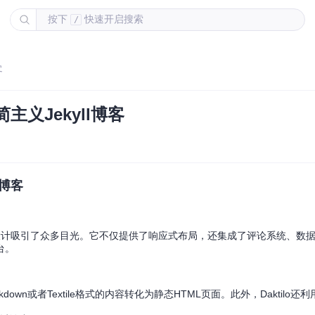
按下
快速开启搜索
/
客
简主义Jekyll博客
l博客
设计吸引了众多目光。它不仅提供了响应式布局，还集成了评论系统、数
台。
wn或者Textile格式的内容转化为静态HTML页面。此外，Daktilo还