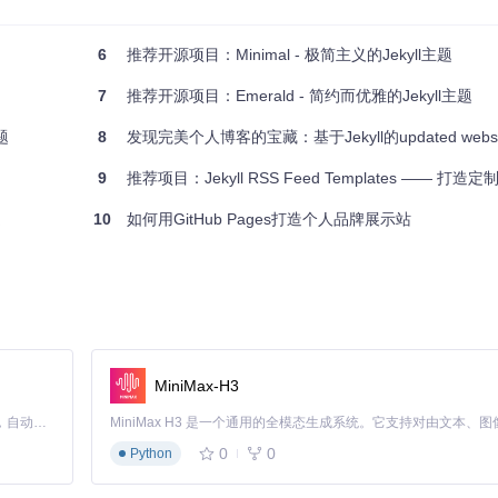
6
推荐开源项目：Minimal - 极简主义的Jekyll主题
并分发这个项目。
7
推荐开源项目：Emerald - 简约而优雅的Jekyll主题
熠生辉。现在就加入，打造属于你的独一无二的在线空间吧！
题
8
发现完美个人博客的宝藏：基于Jekyll的updated websi
9
推荐项目：Jekyll RSS Feed Templates —— 打造定
题
10
如何用GitHub Pages打造个人品牌展示站
MiniMax-H3
Claude Code 的开源替代方案。连接任意大模型，编辑代码，运行命令，自动验证 — 全自动执行。用 Rust 构建，极致性能。 ｜ An open-source alternative to Claude Code. Connect any LLM, edit code, run commands, and verify changes — autonomously. Built in Rust for speed. Get Started
0
0
Python