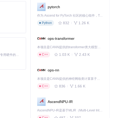
pytorch
作为 Ascend for PyTorch 社区的核心组件，TorchNPU 是昇腾专为 PyTorch 打造的深度学习适配插件，使 PyTorch 框架能够直接调用昇腾 NPU，为开发者提供昇腾 AI 处理器的超强算力。
832
1.26 K
Python
ops-transformer
本项目是CANN提供的transformer类大模型算子库，实现网络在NPU上加速计算。
1.03 K
2.43 K
C++
基于Python的Xiaozhi AI，适用于想要完整Xiaozhi体验而无需拥有专用硬件的用户。
ops-nn
本项目是CANN提供的神经网络类计算算子库，实现网络在NPU上加速计算。
836
1.66 K
C++
AscendNPU-IR
AscendNPU-IR是基于MLIR（Multi-Level Intermediate Representation）构建的，面向昇腾亲和算子编译时使用的中间表示，提供昇腾完备表达能力，通过编译优化提升昇腾AI处理器计算效率，支持通过生态框架使能昇腾AI处理器与深度调优
497
337
C++