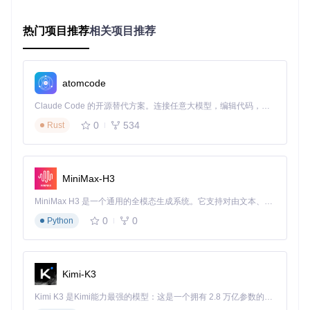
完整性验证
：对生成的EFI文件进行多项检查，确保配置的
有效性和安全性
热门项目推荐
相关项目推荐
这个过程就像是有一位经验丰富的黑苹果专家在为你量身定制
配置方案，不仅考虑了硬件的兼容性，还优化了性能和稳定性
设置。
atomcode
核心功能详解
智能硬件识别系统
Claude Code 的开源替代方案。连接任意大模型，编辑代码，运行命令，自动验证 — 全自动执行。用 Rust 构建，极致性能。 ｜ An open-source alternative to Claude Code. Connect any LLM, edit code, run commands, and verify changes — autonomously. Built in Rust for speed. Get Started
OpCore Simplify能够精确识别各类硬件组件，包括Intel和AM
0
534
Rust
D的处理器、集成与独立显卡、主板芯片组等。对于复杂的硬
件配置，系统会自动标记潜在的兼容性问题，并提供替代方案
建议。例如，当检测到不支持的NVIDIA独立显卡时，会自动优
先启用兼容的集成显卡，并提供详细的硬件替换建议。
MiniMax-H3
可视化配置界面
MiniMax H3 是一个通用的全模态生成系统。它支持对由文本、图像、视频和音频组成的多模态上下文进行统一理解，并能生成分辨率高达 2K、时长可达 15 秒的带原生立体声音频的视频。得益于面向任务泛化的系统设计，H3 在预训练阶段就已具备广泛的多模态上下文理解与生成能力，能够出色地执行复杂的多模态指令。
告别传统的文本编辑方式，OpCore Simplify提供直观的图形
0
0
Python
化配置界面，让每个设置项都清晰易懂。用户可以轻松调整A
CPI补丁、Kext加载顺序、引导参数等关键配置，所有更改都
会实时生效并进行验证。
Kimi-K3
OpCore Simplify配置页面：直观的选项设置界面，无需手动
Kimi K3 是Kimi能力最强的模型：这是一个拥有 2.8 万亿参数的混合专家（MoE）模型，具备原生视觉理解能力，并支持 100 万 token 的上下文窗口。
编辑复杂的配置文件