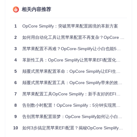
能硬件分析引擎能够自动识别95%以上的常见硬件组件，自动
化配置生成系统将原本需要手动编辑的数百个参数转化为直观
相关内容推荐
的可视化设置，而基于数千个成功案例构建的兼容性数据库则
确保了配置方案的可靠性。实际测试显示，使用OpCore Simp
lify可将EFI配置时间从传统的3小时缩短至10分钟，首次启动
1
OpCore Simplify：突破黑苹果配置困境的革新方案
成功率提升至89%。
2
如何用自动化工具让黑苹果配置不再复杂？OpCore Simplify零基础上手方案
OpCore Simplify硬件兼容性检测界面：自动分析CPU、显卡
3
黑苹果配置不再难？OpCore-Simplify让小白也能5分钟搞定
等核心组件的macOS支持情况，清晰标记兼容状态与支持版
本范围
4
革新性工具：OpCore Simplify让黑苹果EFI配置化繁为简的完整方案
OpCore Simplify工作原理与核心功能解析
5
颠覆式黑苹果配置革命：OpCore Simplify让EFI生成效率提升10倍的秘密
技术原理解析
6
颠覆式黑苹果配置工具：OpCore Simplify带来的效率革命
OpCore Simplify的工作流程分为四个关键阶段：
7
黑苹果配置工具OpCore Simplify：新手友好的EFI自动生成方案与效率提升指南
硬件数据采集
：通过系统信息提取和专用硬件扫描工具，
8
告别数小时配置！OpCore Simplify：5分钟实现黑苹果EFI智能生成革命
收集CPU、主板、显卡等核心组件信息
兼容性评估
：将采集的硬件数据与内置数据库进行比对，
9
告别黑苹果配置噩梦：OpCore Simplify如何让小白也能30分钟搞定EFI
生成兼容性报告
配置方案生成
：根据硬件特性和用户选择，自动生成ACPI
10
如何3步搞定黑苹果EFI配置？揭秘OpCore Simplify的自动化黑科技
补丁、Kext驱动列表和SMBIOS信息