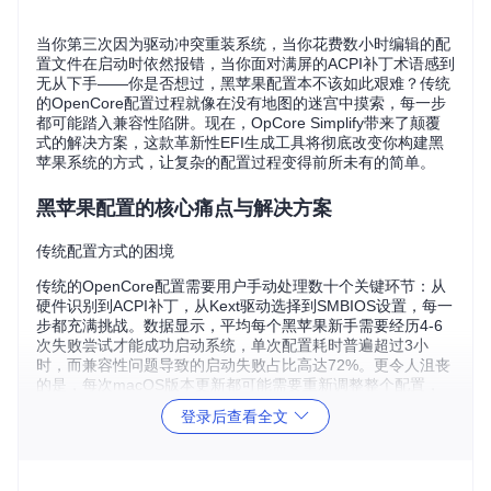
当你第三次因为驱动冲突重装系统，当你花费数小时编辑的配
置文件在启动时依然报错，当你面对满屏的ACPI补丁术语感到
无从下手——你是否想过，黑苹果配置本不该如此艰难？传统
的OpenCore配置过程就像在没有地图的迷宫中摸索，每一步
都可能踏入兼容性陷阱。现在，OpCore Simplify带来了颠覆
式的解决方案，这款革新性EFI生成工具将彻底改变你构建黑
苹果系统的方式，让复杂的配置过程变得前所未有的简单。
黑苹果配置的核心痛点与解决方案
传统配置方式的困境
传统的OpenCore配置需要用户手动处理数十个关键环节：从
硬件识别到ACPI补丁，从Kext驱动选择到SMBIOS设置，每一
步都充满挑战。数据显示，平均每个黑苹果新手需要经历4-6
次失败尝试才能成功启动系统，单次配置耗时普遍超过3小
时，而兼容性问题导致的启动失败占比高达72%。更令人沮丧
的是，每次macOS版本更新都可能需要重新调整整个配置，
维护成本极高。
登录后查看全文
OpCore Simplify的革新性突破
OpCore Simplify通过三大核心技术彻底解决了这些痛点：智