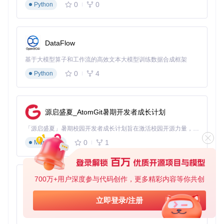
0
0
Python
自动化EFI生成与验证
只需点击"生成"按钮，系统就会自动创建完整的EFI文件夹结
构，并对配置文件进行多项检查，包括驱动版本兼容性、参数
DataFlow
冲突检测和启动安全性验证。生成的EFI包可以直接用于制作
启动U盘，大大简化了后续操作流程。
基于大模型算子和工作流的高效文本大模型训练数据合成框架
你的硬件配置遇到过类似的兼容性问题吗？你认为自动硬件识
0
4
Python
别能解决你在黑苹果配置中遇到的主要困难吗？
OpCore Simplify使用教程与新手避坑指南
源启盛夏_AtomGit暑期开发者成长计划
快速上手步骤
第一步：获取工具
「源启盛夏」暑期校园开发者成长计划旨在激活校园开源力量，通过积分激励、认证扶持、资源倾斜等形式，引导高校组织和开发者完成「入驻 — 建项目 — 做贡献 — 获认证 — 得资源」的完整闭环。无论你是想带领社团入驻平台的组织者，还是希望用代码贡献证明自己的开发者，都能在这里找到属于你的成长路径。
0
1
首先需要将项目克隆到本地，打开终端或命令提示符，输入以
Markdown
下命令：
git 
clone
700万+用户深度参与代码创作，更多精彩内容等你共创
py-xiaozhi
这个过程通常需要1-2分钟，具体时间取决于网络速度。
基于Python的Xiaozhi AI，适用于想要完整Xiaozhi体验而无需拥有专用硬件的用户。
立即登录/注册
0
1
Python
第二步：生成硬件报告