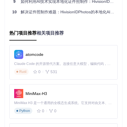
作
被动接受
可视化界面，参数
9
如何利用AI技术实现本地化证件照制作：HivisionIDPhotos全解析
法，自定义程
难
服务
可调
度低
度
10
解决证件照制作难题：HivisionIDPhotos的本地化AI解决方案
输
多尺寸打
出
固定尺寸，水
支持10+证件照规
印，无电
格
印限制
格，透明背景PNG
子版
热门项目推荐
相关项目推荐
式
如何在3分钟内启动你的本地证件照工作室？
atomcode
准备阶段
（1分钟）
Claude Code 的开源替代方案。连接任意大模型，编辑代码，运行命令，自动验证 — 全自动执行。用 Rust 构建，极致性能。 ｜ An open-source alternative to Claude Code. Connect any LLM, edit code, run commands, and verify changes — autonomously. Built in Rust for speed. Get Started
获取项目代码：
git clone https://gitcode.com/Gi
0
531
Rust
tHub_Trending/hiv/HivisionIDPhotos
进入项目目录：
cd HivisionIDPhotos
安装依赖环境：
pip install -r requirements.txt
MiniMax-H3
启动阶段
（1分钟）
MiniMax H3 是一个通用的全模态生成系统。它支持对由文本、图像、视频和音频组成的多模态上下文进行统一理解，并能生成分辨率高达 2K、时长可达 15 秒的带原生立体声音频的视频。得益于面向任务泛化的系统设计，H3 在预训练阶段就已具备广泛的多模态上下文理解与生成能力，能够出色地执行复杂的多模态指令。
运行主程序：
python app.py
0
0
Python
等待系统自动打开浏览器界面（首次启动需加载模型，约30
秒）