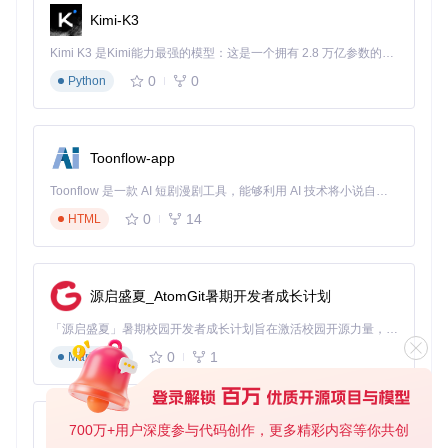
制作阶段
（1分钟）
Kimi-K3
上传正面免冠照片（建议纯色背景）
Kimi K3 是Kimi能力最强的模型：这是一个拥有 2.8 万亿参数的混合专家（MoE）模型，具备原生视觉理解能力，并支持 100 万 token 的上下文窗口。
选择证件照规格（一寸/二寸/自定义）
设置背景颜色与渐变效果
0
0
Python
点击"开始制作"生成结果
下载高清PNG文件或六寸排版照
Toonflow-app
不同角色如何用HivisionIDPhotos解决实际问
Toonflow 是一款 AI 短剧漫剧工具，能够利用 AI 技术将小说自动转化为剧本，并结合 AI 生成的图片和视频，实现高效的短剧创作。借助 Toonflow，可以轻松完成从文字到影像的全流程，让短剧制作变得更加智能与便捷。
0
14
HTML
题？
职场求职者
：王同学在求职季需要为不同公司调整证件照背景
色，使用HivisionIDPhotos在10分钟内完成了红、蓝、白三种
源启盛夏_AtomGit暑期开发者成长计划
背景的证件照制作，避免了重复拍摄的时间和金钱成本。
「源启盛夏」暑期校园开发者成长计划旨在激活校园开源力量，通过积分激励、认证扶持、资源倾斜等形式，引导高校组织和开发者完成「入驻 — 建项目 — 做贡献 — 获认证 — 得资源」的完整闭环。无论你是想带领社团入驻平台的组织者，还是希望用代码贡献证明自己的开发者，都能在这里找到属于你的成长路径。
自由职业者
：李设计师经常需要为客户制作各类证件照，通过
API接口集成HivisionIDPhotos到工作流，将证件照处理效率提
0
1
Markdown
升了70%，同时确保客户隐私数据不外流。
家长群体
：张妈妈为孩子办理入学手续时，用手机拍摄的照片
通过工具快速调整为符合学校要求的一寸证件照，避免了带幼
700万+用户深度参与代码创作，更多精彩内容等你共创
AionUi
儿前往照相馆的麻烦。