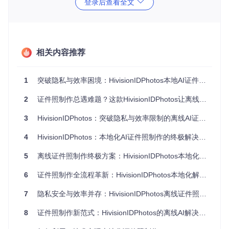
登录后查看全文
传统方案与HivisionIDPhotos的核心差异对比
对
相关内容推荐
比
专业照相
HivisionIDPhoto
传统在线工具
维
馆
s
度
1
突破隐私与效率困境：HivisionIDPhotos本地AI证件照制作的创新解决之道
隐
2
证件照制作总遇难题？这款HivisionIDPhotos让离线AI处理成为现实
私
数据上传至第
照片可能
全程本地处理，无
安
三方服务器
被留存
数据传出
3
HivisionIDPhotos：突破隐私与效率限制的离线AI证件照制作工具
全
时
4
HivisionIDPhotos：本地化AI证件照制作的终极解决方案
依赖网络速
需预约，
间
3分钟内完成全部
度，平均5-10
往返1-2小
成
制作
5
离线证件照制作终极方案：HivisionIDPhotos本地化AI解决方案
分钟
时
本
6
证件照制作全流程革新：HivisionIDPhotos本地化解决方案消除隐私与效率痛点
经
济
30-100元/
完全免费，无隐性
单次5-20元
7
隐私安全与效率并存：HivisionIDPhotos离线证件照制作的终极解决方案
成
次
消费
本
8
证件照制作新范式：HivisionIDPhotos的离线AI解决方案
操
依赖平台算